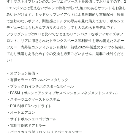
す！マストオプションのスポーツエグゾーストを装備しておりますので、2
Lエンジンとは思えないポルシェ特有の乾いた迫力のあるサウンドをお楽し
みいただけます。ミッドシップレイアウトによる理想的な重量配分、軽量
で無駄のないボディ、剛性感とトルクの厚みを兼ね備えており、ポルシェ
デビューにはもちろんアガリの１台としても人気のあるモデルです。
フラッグシップの911と比べてひとまわりコンパクトなボディサイズやフ
ロント、リアに用意されたトランクスペース等利便性も兼ね備えたスポー
ツカー！内外装コンディションも良好、前後2025年製造のタイヤを装備し
ており残溝もあるためすぐの交換も必要ございません。是非ご検討くださ
い！
＜オプション装備＞
・有償カラー：GTシルバーメタリック
・ブラック19インチボクスターSホイール
・PASM（ポルシェアクティブサスペンションマネジメントシステム）
・スポーツエグゾーストシステム
・PDLS付LEDヘッドライト
・オートエアコン
・サイドポルシェロゴデカール
・電動可倒式ドアミラー
・バックカメラ付フロント/リアパークセンサー