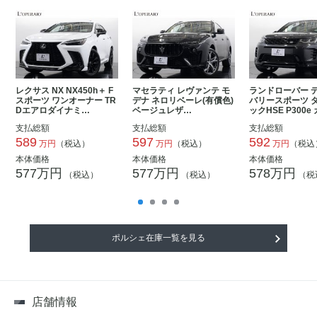
レクサス NX NX450h＋ F
マセラティ レヴァンテ モ
ランドローバー 
スポーツ ワンオーナー TR
デナ ネロリベーレ(有償色)
バリースポーツ 
Dエアロダイナミ…
ベージュレザ…
ックHSE P300e
支払総額
支払総額
支払総額
589
597
592
万円
（税込）
万円
（税込）
万円
（税込
本体価格
本体価格
本体価格
577万円
577万円
578万円
（税込）
（税込）
（税
ポルシェ在庫一覧を見る
店舗情報