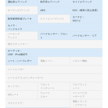
運転席エアバッグ
助手席エアバッグ
サイドエアバッグ
カーテンエアバッグ
ABS
ESC（横滑り防止装置）
カーナビ：
衝突被害軽減ブレーキ
ナイトビューアシスト
SDナビ
カメラ：
バックカメラ
パーキング
パークセンサー：フロン
パークセンサー：リア
アシスト
ト
地デジチューナー：
オーディオ：
USB・iPod接続可
シート：ハーフレザー
電動シート：
メモリー機能
シートヒーター
シートエアコン(ベンチレーター)
フロント
フルフラット
オットマン
ベンチシート
シート
ウォーク
イージークロ
3列シート
スルー
ーザードア
電動トランク
スライドドア：
・リアゲート