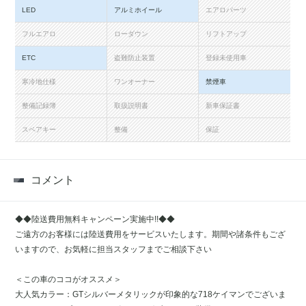
LED
アルミホイール
エアロパーツ
フルエアロ
ローダウン
リフトアップ
ETC
盗難防止装置
登録未使用車
寒冷地仕様
ワンオーナー
禁煙車
整備記録簿
取扱説明書
新車保証書
スペアキー
整備
保証
コメント
◆◆陸送費用無料キャンペーン実施中!!◆◆
ご遠方のお客様には陸送費用をサービスいたします。期間や諸条件もござ
いますので、お気軽に担当スタッフまでご相談下さい
＜この車のココがオススメ＞
大人気カラー：GTシルバーメタリックが印象的な718ケイマンでございま