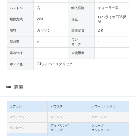
右
ディーラー車
ハンドル
輸入経路
ロペライオEGS保
2WD
駆動方式
保証
証
ガソリン
2名
燃料
乗車定員
ワン
○
-
禁煙車
オーナー
-
-
寒冷仕様
未使用車
GTシルバーメタリック
ボディ色
装備
エアコン
パワステ
パワーウィンドウ
Wエアコン
キーレス
スマートキー
アイドリング
クルーズ
サンルーフ
ストップ
コントロール