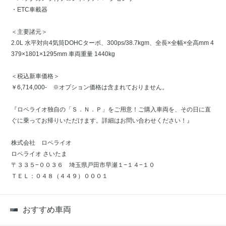
・ETC車載器
＜主要諸元＞
2.0L 水平対向4気筒DOHCターボ、300ps/38.7kgm、全長×全幅×全高mm 4
379×1801×1295mm 車両重量 1440kg
＜税込新車価格＞
￥6,714,000- ※オプション価格は含まれておりません。
『ロペライオ独自の「Ｓ．Ｎ．Ｐ」をご用意！ご購入車両を、その日に直
ぐに乗ってお帰りいただけます。詳細はお問い合わせください！』
株式会社 ロペライオ
ロペライオ さいたま
〒３３５−００３６ 埼玉県戸田市早瀬１−１４−１０
ＴＥＬ：０４８（４４９）０００１
おすすめ車両