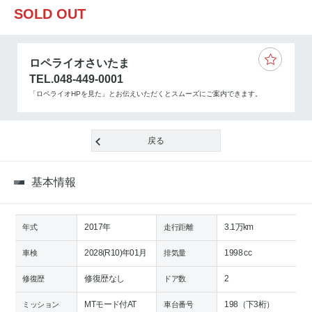
SOLD OUT
ロペライオさいたま
TEL.048-449-0001
「ロペライオHPを見た」とお伝えいただくとスムーズにご案内できます。
戻る
基本情報
2017年
3.1万km
年式
走行距離
2028(R10)年01月
1998 cc
車検
排気量
修復歴なし
2
修復歴
ドア数
MTモード付AT
198（下3桁）
ミッション
車台番号