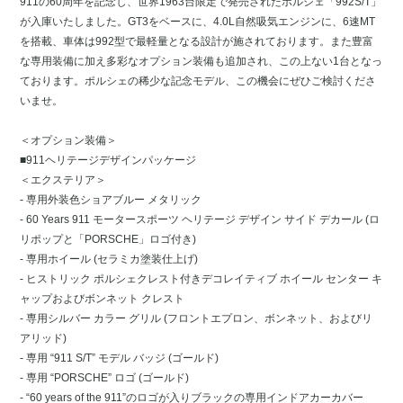
911の60周年を記念し、世界1963台限定で発売されたポルシェ「992S/T」
が入庫いたしました。GT3をベースに、4.0L自然吸気エンジンに、6速MT
を搭載、車体は992型で最軽量となる設計が施されております。また豊富
な専用装備に加え多彩なオプション装備も追加され、この上ない1台となっ
ております。ポルシェの稀少な記念モデル、この機会にぜひご検討くださ
いませ。
＜オプション装備＞
■911ヘリテージデザインパッケージ
＜エクステリア＞
- 専用外装色ショアブルー メタリック
- 60 Years 911 モータースポーツ ヘリテージ デザイン サイド デカール (ロ
リポップと「PORSCHE」ロゴ付き)
- 専用ホイール (セラミカ塗装仕上げ)
- ヒストリック ポルシェクレスト付きデコレイティブ ホイール センター キ
ャップおよびボンネット クレスト
- 専用シルバー カラー グリル (フロントエプロン、ボンネット、およびリ
アリッド)
- 専用 “911 S/T” モデル バッジ (ゴールド)
- 専用 “PORSCHE” ロゴ (ゴールド)
- “60 years of the 911”のロゴが入りブラックの専用インドアカーカバー