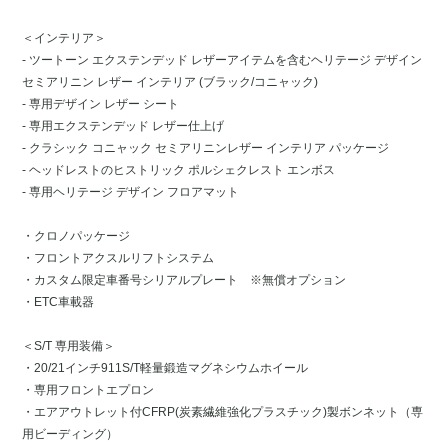
＜インテリア＞
- ツートーン エクステンデッド レザーアイテムを含むヘリテージ デザイン
セミアリニン レザー インテリア (ブラック/コニャック)
- 専用デザイン レザー シート
- 専用エクステンデッド レザー仕上げ
- クラシック コニャック セミアリニンレザー インテリア パッケージ
- ヘッドレストのヒストリック ポルシェクレスト エンボス
- 専用ヘリテージ デザイン フロアマット
・クロノパッケージ
・フロントアクスルリフトシステム
・カスタム限定車番号シリアルプレート ※無償オプション
・ETC車載器
＜S/T 専用装備＞
・20/21インチ911S/T軽量鍛造マグネシウムホイール
・専用フロントエプロン
・エアアウトレット付CFRP(炭素繊維強化プラスチック)製ボンネット（専
用ビーディング）