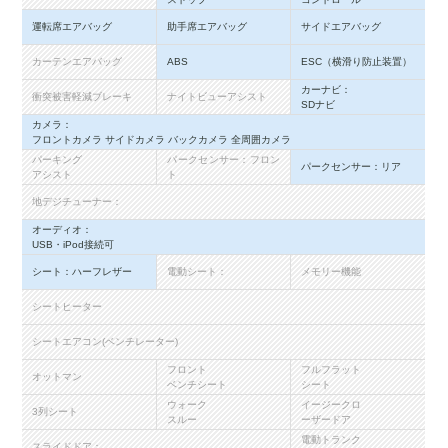
運転席エアバッグ
助手席エアバッグ
サイドエアバッグ
カーテンエアバッグ
ABS
ESC（横滑り防止装置）
カーナビ：
衝突被害軽減ブレーキ
ナイトビューアシスト
SDナビ
カメラ：
フロントカメラ サイドカメラ バックカメラ 全周囲カメラ
パーキング
パークセンサー：フロン
パークセンサー：リア
アシスト
ト
地デジチューナー：
オーディオ：
USB・iPod接続可
シート：ハーフレザー
電動シート：
メモリー機能
シートヒーター
シートエアコン(ベンチレーター)
フロント
フルフラット
オットマン
ベンチシート
シート
ウォーク
イージークロ
3列シート
スルー
ーザードア
電動トランク
スライドドア：