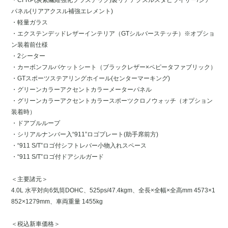
・CFRP(炭素繊維強化プラスチック)製リアアクスルスタビライザー/シア
パネル(リアアクスル補強エレメント)
・軽量ガラス
・エクステンデッドレザーインテリア（GTシルバーステッチ）※オプショ
ン装着前仕様
・2シーター
・カーボンフルバケットシート（ブラックレザー×ペピータファブリック）
・GTスポーツステアリングホイール(センターマーキング)
・グリーンカラーアクセントカラーメーターパネル
・グリーンカラーアクセントカラースポーツクロノウォッチ（オプション
装着時）
・ドアプルループ
・シリアルナンバー入“911”ロゴプレート(助手席前方)
・“911 S/T”ロゴ付シフトレバー小物入れスペース
・“911 S/T”ロゴ付ドアシルガード
＜主要諸元＞
4.0L 水平対向6気筒DOHC、525ps/47.4kgm、全長×全幅×全高mm 4573×1
852×1279mm、車両重量 1455kg
＜税込新車価格＞