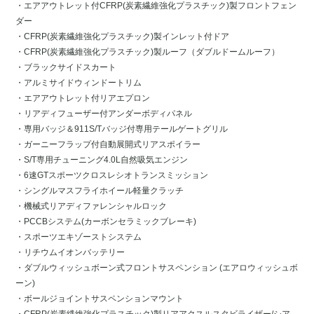
・エアアウトレット付CFRP(炭素繊維強化プラスチック)製フロントフェン
ダー
・CFRP(炭素繊維強化プラスチック)製インレット付ドア
・CFRP(炭素繊維強化プラスチック)製ルーフ（ダブルドームルーフ）
・ブラックサイドスカート
・アルミサイドウィンドートリム
・エアアウトレット付リアエプロン
・リアディフューザー付アンダーボディパネル
・専用バッジ＆911S/Tバッジ付専用テールゲートグリル
・ガーニーフラップ付自動展開式リアスポイラー
・S/T専用チューニング4.0L自然吸気エンジン
・6速GTスポーツクロスレシオトランスミッション
・シングルマスフライホイール軽量クラッチ
・機械式リアディファレンシャルロック
・PCCBシステム(カーボンセラミックブレーキ)
・スポーツエキゾーストシステム
・リチウムイオンバッテリー
・ダブルウィッシュボーン式フロントサスペンション (エアロウィッシュボ
ーン)
・ボールジョイントサスペンションマウント