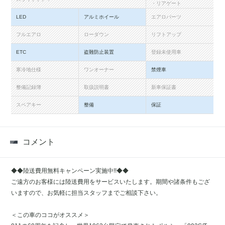
・リアゲート
LED
アルミホイール
エアロパーツ
フルエアロ
ローダウン
リフトアップ
ETC
盗難防止装置
登録未使用車
寒冷地仕様
ワンオーナー
禁煙車
整備記録簿
取扱説明書
新車保証書
スペアキー
整備
保証
コメント
◆◆陸送費用無料キャンペーン実施中!!◆◆
ご遠方のお客様には陸送費用をサービスいたします。期間や諸条件もござ
いますので、お気軽に担当スタッフまでご相談下さい。
＜この車のココがオススメ＞