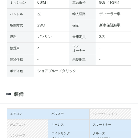
6速MT
908（下3桁）
ミッション
車台番号
左
ディーラー車
ハンドル
輸入経路
2WD
新車保証継承
駆動方式
保証
ガソリン
2名
燃料
乗車定員
ワン
○
-
禁煙車
オーナー
-
-
寒冷仕様
未使用車
ショアブルーメタリック
ボディ色
装備
エアコン
パワステ
パワーウィンドウ
Wエアコン
キーレス
スマートキー
アイドリング
クルーズ
サンルーフ
ストップ
コントロール