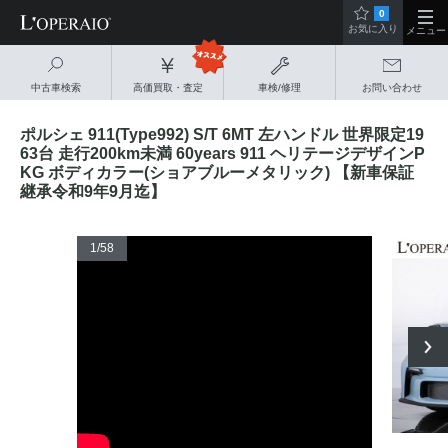
0
お気に入り
メニュー
中古車検索
高価買取・査定
車検/修理
お問い合わせ
ポルシェ 911(Type992) S/T 6MT 左ハンドル 世界限定19
63台 走行200km未満 60years 911 ヘリテージデザインP
KG ボディカラー(ショアブルーメタリック) 【新車保証
継承令和9年9月迄】
1
/58