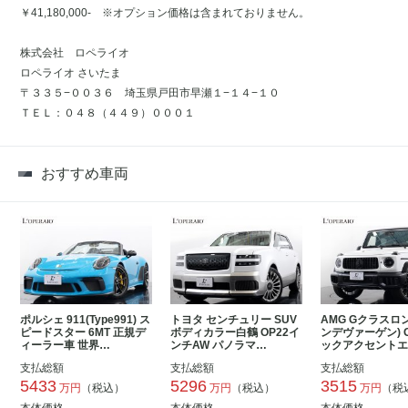
￥41,180,000- ※オプション価格は含まれておりません。
株式会社 ロペライオ
ロペライオ さいたま
〒３３５−００３６ 埼玉県戸田市早瀬１−１４−１０
ＴＥＬ：０４８（４４９）０００１
おすすめ車両
ポルシェ 911(Type991) ス
トヨタ センチュリー SUV
AMG Gクラスロ
ピードスター 6MT 正規デ
ボディカラー白鶴 OP22イ
ンデヴァーゲン) G
ィーラー車 世界…
ンチAW パノラマ…
ックアクセント
支払総額
支払総額
支払総額
5433
5296
3515
万円
（税込）
万円
（税込）
万円
（税