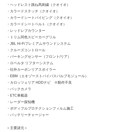
・ヘッドレスト跳ね馬刺繍（クオイオ）
・カラードステッチ（クオイオ）
・カラードシートパイピング（クオイオ）
・カラードシートベルト（クオイオ）
・レッドレブカウンター
・トリム同色スピーカーグリル
・JBL Hi-Fiプレミアムサウンドシステム
・クルーズコントロール
・パーキングセンサー（フロント/リア）
・ロベルタ リフターシステム
・社外カーボンリアスポイラー
・EBM（エキゾーストバイパスバルブモジュール）
・カロッツェリア HDDナビ ※動作不良
・バックカメラ
・ETC車載器
・レーダー探知機
・ボディフルプロテクションフィルム施工
・バッテリーチャージャー
＜主要諸元＞