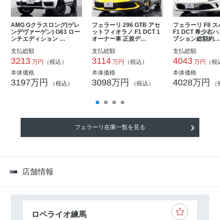
AMG Gクラスロング(ゲレ
フェラーリ 296 GTB アセ
フェラーリ F8 
ンデヴァーゲン) G63 ロー
ットフィオラノ F1 DCT 1
F1 DCT 希少右
ンチエディション …
オーナー車 正規デ…
プション総額約
支払総額
支払総額
支払総額
3213
3114
4043
万円
（税込）
万円
（税込）
万円
（税
本体価格
本体価格
本体価格
3197万円
3098万円
4028万円
（税込）
（税込）
（
フェラーリ在庫一覧を見る
店舗情報
ロペライオ練馬