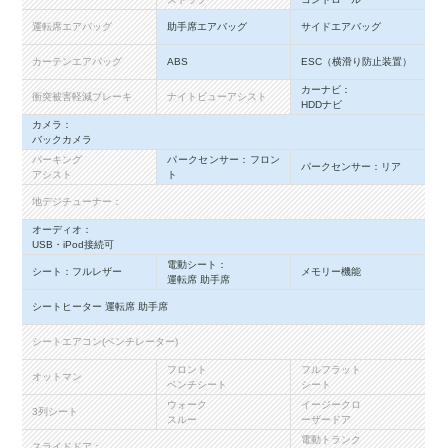
運転席エアバッグ
助手席エアバッグ
サイドエアバッグ
カーテンエアバッグ
ABS
ESC（横滑り防止装置）
カーナビ：
衝突被害軽減ブレーキ
ナイトビューアシスト
HDDナビ
カメラ：
バックカメラ
パーキング
パークセンサー：フロン
パークセンサー：リア
アシスト
ト
地デジチューナー：
オーディオ：
USB・iPod接続可
電動シート：
シート：フルレザー
メモリー機能
運転席 助手席
シートヒーター 運転席 助手席
シートエアコン(ベンチレーター)
フロント
フルフラット
オットマン
ベンチシート
シート
ウォーク
イージークロ
3列シート
スルー
ーザードア
電動トランク
スライドドア：