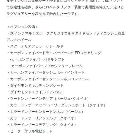
ルティングフル電動シートが上質なコックピットを演出し、JBLサウンド
で快適性も確保。さらにロベルタリフター装備で実用性も備えた、走りと
ラグジュアリーを高次元で融合した一台です。
＜オプション装備＞
・20インチマルチスポークグリジオコルサダイヤモンドフィニッシュ鍛造
アルミホイール
・スクーデリアフェラーリシールド
・カーボンファイバードライバーゾーン+LEDステアリング
-カーボンファイバーパドルシフト
-カーボンファイバーレブカウンターフレーム
・カーボンファイバーダッシュボードインサート
・カーボンファイバーセンタートンネルコンソール
・ダイヤモンドキルティングシート
・ダイヤモンドスタイルドアパネル
・ツートンレザーインテリア（ベージュ×クオイオ）
・カラードレザーアッパー/ロワーダッシュボード（クオイオ）
・カラードレザーセンタートンネル（ベージュ）
・カラードレザーリアシェルフ（クオイオ）
・カラードレザーステアリング（クオイオ）
・ヒーター付フル電動シート