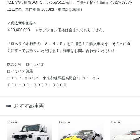
4.5L V型8気筒DOHC、570ps/55.1kgm、全長×全幅×全高mm 4527×1937×
1211mm、車両重量 1630kg（車検証記載値）
＜税込新車価格＞
￥30,600,000- ※オプション価格は含まれておりません。
『ロペライオ独自の「Ｓ．Ｎ．Ｐ」をご用意！ご購入車両を、その日に直
ぐに乗ってお帰りいただけます。詳細はお問い合わせください！』
株式会社 ロペライオ
ロペライオ練馬
〒１７７−００３３ 東京都練馬区高野台３−１５−３５
ＴＥＬ：０３（３９９７）３０００
おすすめ車両