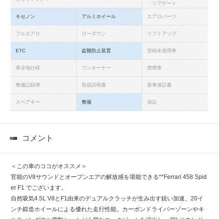
・リアゲート
キセノン
アルミホイール
エアロパーツ
フルエアロ
ローダウン
リフトアップ
ETC
盗難防止装置
登録未使用車
寒冷地仕様
ワンオーナー
禁煙車
整備記録簿
取扱説明書
新車保証書
スペアキー
整備
保証
コメント
＜この車のココがオススメ＞
官能のV8サウンドとオープンエアの解放感を堪能できる**Ferrari 458 Spid
er F1 でございます。
自然吸気4.5L V8とF1由来のデュアルクラッチが生み出す鋭い加速、20イ
ンチ鍛造ホイールによる優れた走行性能。カーボンドライバーゾーンやキ