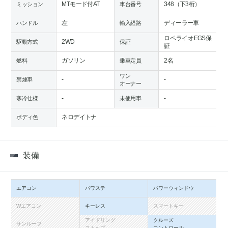
MTモード付AT
348（下3桁）
ミッション
車台番号
左
ディーラー車
ハンドル
輸入経路
ロペライオEGS保
2WD
駆動方式
保証
証
ガソリン
2名
燃料
乗車定員
ワン
-
-
禁煙車
オーナー
-
-
寒冷仕様
未使用車
ネロデイトナ
ボディ色
装備
エアコン
パワステ
パワーウィンドウ
Wエアコン
キーレス
スマートキー
アイドリング
クルーズ
サンルーフ
ストップ
コントロール