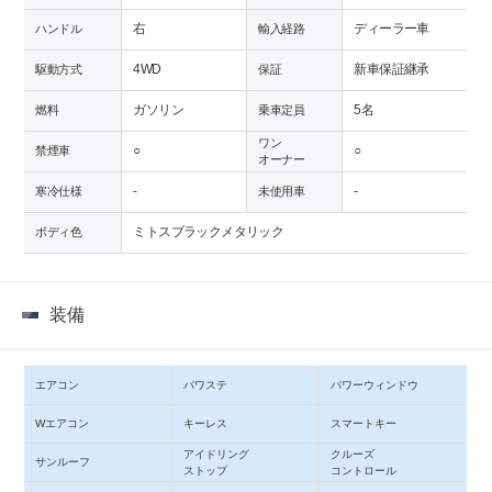
右
ディーラー車
ハンドル
輸入経路
4WD
新車保証継承
駆動方式
保証
ガソリン
5名
燃料
乗車定員
ワン
○
○
禁煙車
オーナー
-
-
寒冷仕様
未使用車
ミトスブラックメタリック
ボディ色
装備
エアコン
パワステ
パワーウィンドウ
Wエアコン
キーレス
スマートキー
アイドリング
クルーズ
サンルーフ
ストップ
コントロール