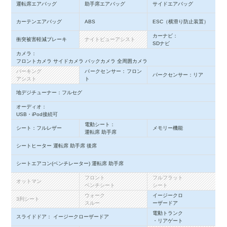
運転席エアバッグ
助手席エアバッグ
サイドエアバッグ
カーテンエアバッグ
ABS
ESC（横滑り防止装置）
カーナビ：
衝突被害軽減ブレーキ
ナイトビューアシスト
SDナビ
カメラ：
フロントカメラ サイドカメラ バックカメラ 全周囲カメラ
パーキング
パークセンサー：フロン
パークセンサー：リア
アシスト
ト
地デジチューナー：フルセグ
オーディオ：
USB・iPod接続可
電動シート：
シート：フルレザー
メモリー機能
運転席 助手席
シートヒーター 運転席 助手席 後席
シートエアコン(ベンチレーター) 運転席 助手席
フロント
フルフラット
オットマン
ベンチシート
シート
ウォーク
イージークロ
3列シート
スルー
ーザードア
電動トランク
スライドドア： イージークローザードア
・リアゲート