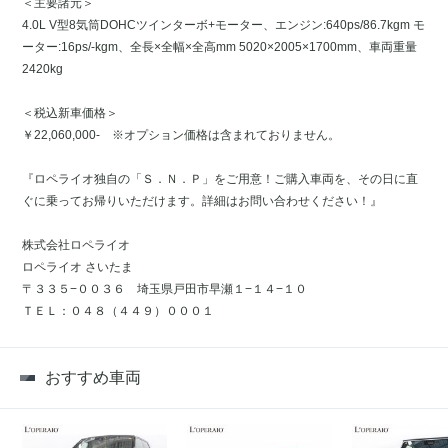
＜主要諸元＞
4.0L V型8気筒DOHCツインターボ+モーター、エンジン:640ps/86.7kgm モ
ーター:16ps/-kgm、全長×全幅×全高mm 5020×2005×1700mm、車両重量
2420kg
＜税込新車価格＞
￥22,060,000- ※オプション価格は含まれておりません。
『ロペライオ独自の「Ｓ．Ｎ．Ｐ」をご用意！ご購入車両を、その日に直
ぐに乗ってお帰りいただけます。詳細はお問い合わせください！』
株式会社ロペライオ
ロペライオ さいたま
〒３３５−００３６ 埼玉県戸田市早瀬１−１４−１０
ＴＥＬ：０４８（４４９）０００１
おすすめ車両