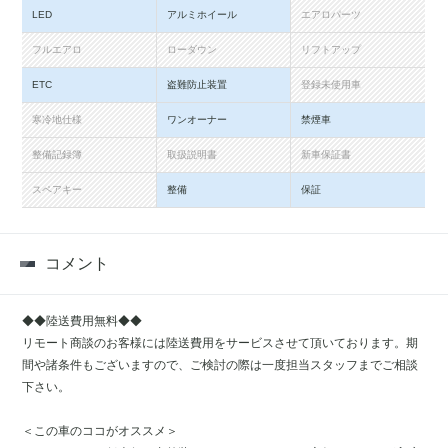
LED
アルミホイール
エアロパーツ
フルエアロ
ローダウン
リフトアップ
ETC
盗難防止装置
登録未使用車
寒冷地仕様
ワンオーナー
禁煙車
整備記録簿
取扱説明書
新車保証書
スペアキー
整備
保証
コメント
◆◆陸送費用無料◆◆
リモート商談のお客様には陸送費用をサービスさせて頂いております。期
間や諸条件もございますので、ご検討の際は一度担当スタッフまでご相談
下さい。
＜この車のココがオススメ＞