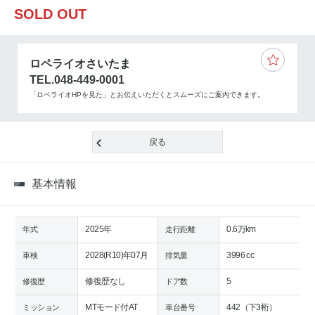
SOLD OUT
ロペライオさいたま
TEL.048-449-0001
「ロペライオHPを見た」とお伝えいただくとスムーズにご案内できます。
戻る
基本情報
2025年
0.6万km
年式
走行距離
2028(R10)年07月
3996 cc
車検
排気量
修復歴なし
5
修復歴
ドア数
MTモード付AT
442（下3桁）
ミッション
車台番号