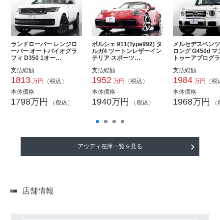
ランドローバー レンジロ
ポルシェ 911(Type992) タ
メルセデスベンツ
ーバー オートバイオグラ
ルガ4 ツートンレザーイン
ロング G450d 
フィ D350 1オー…
テリア スポーツ…
トゥーアプログ
支払総額
支払総額
支払総額
1813
1952
1984
万円
（税込）
万円
（税込）
万円
（税
本体価格
本体価格
本体価格
1798万円
1940万円
1968万円
（税込）
（税込）
（
アウディ在庫一覧を見る
店舗情報