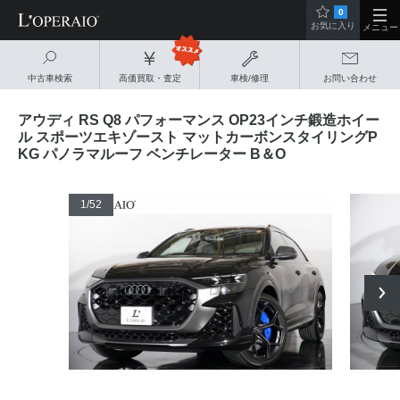
0
お気に入り
メニュー
中古車検索
高価買取・査定
車検/修理
お問い合わせ
アウディ RS Q8 パフォーマンス OP23インチ鍛造ホイー
ル スポーツエキゾースト マットカーボンスタイリングP
KG パノラマルーフ ベンチレーター B＆O
1
/52