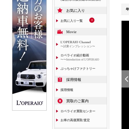
お気に入り
0
お気に入り一覧
Movie
L'OPERAIO Channel
〜試乗インプレッション〜
ロペライオ紹介動画
〜〜Introduction of L'OPERAIO
ぶっちゃけファクトリー
採用情報
採用情報
買取のご案内
ロペライオ買取センター
お車の高価買取/査定