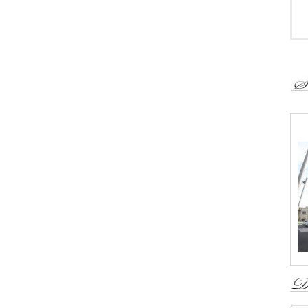
・
・
・
・
・
・
・
・
・
・
-
-
-
-
-
＜
4
＜
￥
撮
『