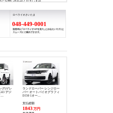
会にお問い合わせくださいませ。
ロペライオさいたま
048-449-0001
ング(ゲレ
ランドローバー レンジロー
63 デジ
バー オートバイオグラフィ
ド…
D350 1オー…
支払総額
ング＆ステッチ）
1843
万円