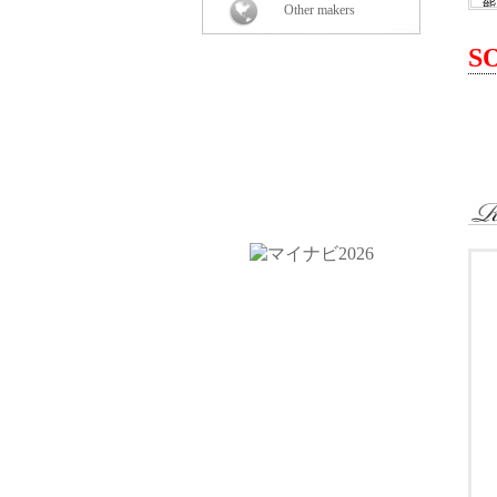
能
Other makers
＜
S
・
-
-
・
・
・
-
-
-
-
-
・
-
-
-
-
-
・
＜
・
・