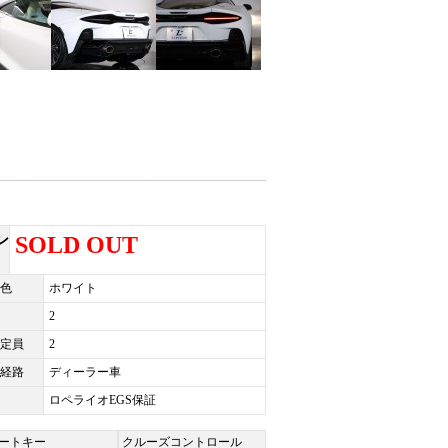
ン
SOLD OUT
色
ホワイト
2
定員
2
経路
ディーラー車
ロペライオEGS保証
ートキー
クルーズコントロール