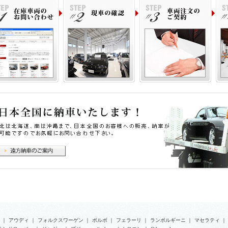
い！』
株式会社ロペライオ
ペライオさいたま
３３５−００３６ 埼玉県戸田市早瀬１−１４−１０
ＥＬ：０４８（４４９）０００１
｜
アウディ
｜
フォルクスワーゲン
｜
ボルボ
｜
フェラーリ
｜
ランボルギーニ
｜
マセラティ
｜