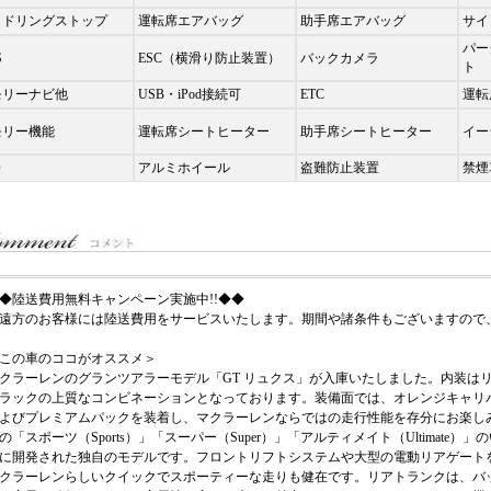
イドリングストップ
運転席エアバッグ
助手席エアバッグ
サイ
パー
S
ESC（横滑り防止装置）
バックカメラ
ト
モリーナビ他
USB・iPod接続可
ETC
運転
モリー機能
運転席シートヒーター
助手席シートヒーター
イー
D
アルミホイール
盗難防止装置
禁煙
◆陸送費用無料キャンペーン実施中!!◆◆
遠方のお客様には陸送費用をサービスいたします。期間や諸条件もございますので
この車のココがオススメ＞
クラーレンのグランツアラーモデル「GT リュクス」が入庫いたしました。内装は
ラックの上質なコンビネーションとなっております。装備面では、オレンジキャリ
よびプレミアムパックを装着し、マクラーレンならではの走行性能を存分にお楽し
の「スポーツ（Sports）」「スーパー（Super）」「アルティメイト（Ultimat
に開発された独自のモデルです。フロントリフトシステムや大型の電動リアゲート
クラーレンらしいクイックでスポーティーな走りも健在です。リアトランクは、バ