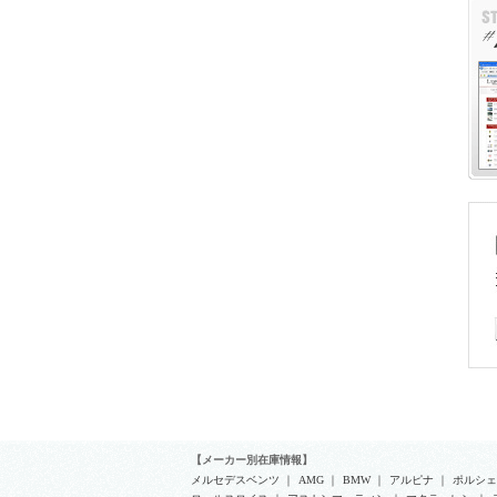
さ
ロ
〒
Ｔ
【メーカー別在庫情報】
メルセデスベンツ
｜
AMG
｜
BMW
｜
アルピナ
｜
ポルシェ