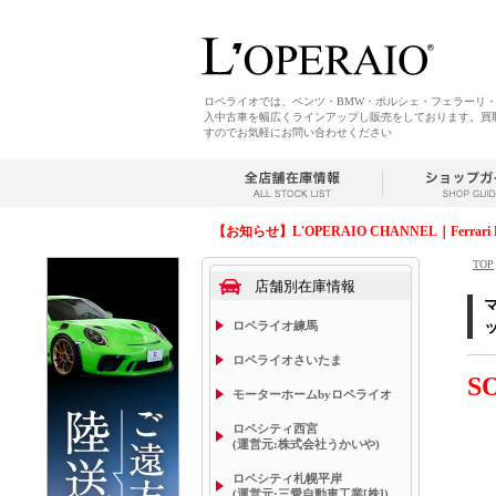
ロペライオでは、ベンツ・BMW・ポルシェ・フェラーリ
入中古車を幅広くラインアップし販売をしております。買
すのでお気軽にお問い合わせください
【お知らせ】L'OPERAIO CHANNEL｜Ferrari 
TOP
店舗別在庫情報
ロペライオ練馬
ロペライオさいたま
S
モーターホームbyロペライオ
ロペシティ西宮
(運営元:株式会社うかいや)
ロペシティ札幌平岸
(運営元:三愛自動車工業[株])