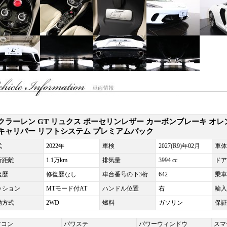
クラーレン GT リュクス ポーセリンレザー カーボンブレーキ オレ
キャリパー リフトシステム プレミアムパック
式
2022年
車検
2027(R9)年02月
車体
行距離
1.1万km
排気量
3994 cc
ドア
復歴
修復歴なし
車台番号の下3桁
642
乗車
ッション
MTモード付AT
ハンドル位置
右
輸入
動方式
2WD
燃料
ガソリン
保証
アコン
パワステ
パワーウィンドウ
スマ