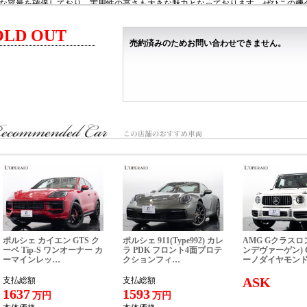
な容量を確保しており、実用性の高さも大きな魅力となっております。ぜひこの機
オプション装備＞
OLD OUT
ライトウエイトスポーツパック ※無償オプション
売約済みのためお問い合わせできません。
スポーツエキゾースト＆エキゾーストフィニッシャー（ナチュラルチタニウム）
カーボンセラミックブレーキ
タングステンホイールフィニッシュ
オレンジブレーキキャリパー
プレミアムパック ※無償オプション
アダプティブLEDヘッドライト
クロームヘッドライトベゼル
Bowers & Wilkins製12スピーカーオーディオシステム
ソフトクローズ機能付電動テールゲート
空気清浄機
プラクティカリティパック ※無償オプション
バックカメラ
前後パークセンサー
車両リフトシステム
電動可倒式ヒーター付ドアミラー
ラゲッジカバー
ポルシェ カイエン GTS ク
ポルシェ 911(Type992) カレ
AMG Gクラスロ
ETC車載器
ーペ Tip-S ワンオーナー カ
ラ PDK フロント4面プロテ
ンデヴァーゲン) G
ーマインレッ…
クションフィ…
ーノダイヤモン
リュクス 専用装備＞
ASK
支払総額
支払総額
電動調整式コンフォートシート（メモリー機能付ヒーテッドシート、ダブルパイピ
1637
1593
万円
万円
電動調整式ステアリングコラム