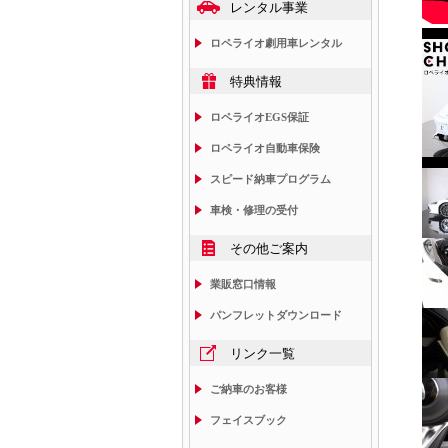
レンタル事業
ロペライオ劇用車レンタル
特典情報
ロペライオEGS保証
ロペライオ自動車保険
スピード納車プログラム
車検・修理の受付
その他ご案内
業販窓口情報
パンフレットダウンロード
リンク一覧
ご納車のお客様
フェイスブック