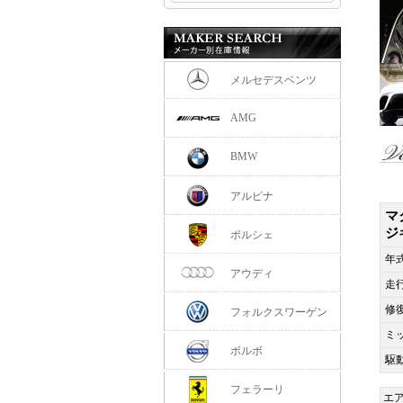
メルセデスベンツ
AMG
BMW
アルピナ
マ
ジ
ポルシェ
年
アウディ
走
修
フォルクスワーゲン
ミ
ボルボ
駆
フェラーリ
エ