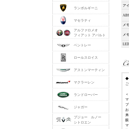
ア
ランボルギーニ
AB
マセラティ
メ
アルファロメオ
メ
フィアット アバルト
LE
ベントレー
ロールスロイス
アストンマーティン
◆
マクラーレン
ご
＜
ランドローバー
マ
ブ
ジャガー
お
来
プジョー ルノー
眼
シトロエン
マ