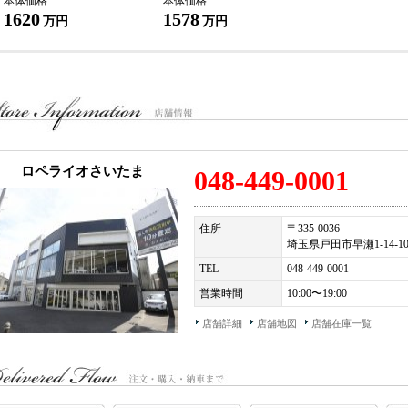
本体価格
本体価格
インテリアアンビエントライト（ドア、ロワーコンソール、ダッシュボードトリム
1620
1578
万円
万円
ソフトグレインアニリンレザーインテリア
ブラッシュサテンシルバーステアリングホイールクラスプ
ピアノグロスブラックインテリア
ポリッシュド切削アルミニウムブライトワーク
ソフトグレインアニリンレザーシルフィニッシャー（マクラーレンロゴ入り）
スーパーファブリックラゲッジコンパートメントフロア
ローレット加工アルミエクステンデッドパドルシフトレバー
ブランドロゴ入フロアマット
リュクスインテリア（ポーセリン/ジェットブラックステッチ）
ポーセリンリュクスステッチ＆ダブルパイピングシート
ロペライオさいたま
048-449-0001
ポーセリンソフトグレインアニリンレザーシート/ドアインサート/ヘッドヘッドラ
ポーセリンスーパーファブリックラゲッジフロアベイ
ジェットブラックシルフィニッシャー
住所
〒335-0036
サンドストーンカーペット/フロアマット/シートベルト
埼玉県戸田市早瀬1-14-1
主要諸元＞
TEL
048-449-0001
.0L V型8気筒DOHCツインターボ、620ps/64.2kgm、全長×全幅×全高mm 4683×2045×1
営業時間
10:00〜19:00
税込新車価格＞
店舗詳細
店舗地図
店舗在庫一覧
26,950,000- ※オプション価格は含まれておりません。
影用スーツケース：幅42cm×高さ62cm×奥行26cm
ロペライオ独自の「Ｓ．Ｎ．Ｐ」をご用意！ご購入車両を、その日に直ぐに乗って