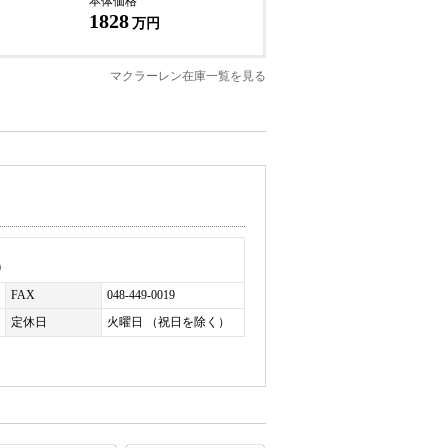
本体価格
ストリップ）
1828
万円
マクラーレン在庫一覧を見る
イニング
0
FAX
048-449-0019
213mm、車両重量 1530kg（DIN）
定休日
火曜日 （祝日を除く）
お帰りいただけます。詳細はお問い合わせくだ