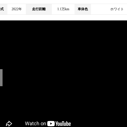
年式
2022年
走行距離
1.1万km
車体色
ホワイト