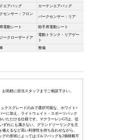
ドエアバッグ
カーテンエアバッグ
クセンサー：フロン
パークセンサー：リア
席電動シート
助手席電動シート
電動トランク・リアゲー
ジークローザードア
ト
車
整備
、お気軽に担当スタッフまでご相談下さい。
リュクスグレードのみで選択可能な、ホワイト×
パーに加え、ライトウェイト・スポーツパック
みいただける仕様です。マクラーレンGTは、従
e）」のいずれにも属さない、グランドツーリングを主
を備えるなど高い利便性を持ち合わせながら、
ッグの形状によってはゴルフバッグを2個積載可