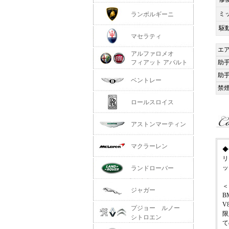
ミ
ランボルギーニ
駆
マセラティ
エ
アルファロメオ
フィアット アバルト
助
助
ベントレー
禁
ロールスロイス
アストンマーティン
マクラーレン
◆
リ
ッ
ランドローバー
＜
ジャガー
B
V
プジョー ルノー
限
シトロエン
て