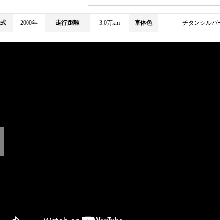
年式
2000年
走行距離
3.0万km
車体色
チタンシルバ