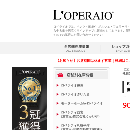
ロペライオでは、ベンツ・BMW・ポルシェ・フェラーリ
入中古車を幅広くラインアップし販売をしております。買
すのでお気軽にお問い合わせください
【お知らせ】お盆期間は休まず営業｜詳細はこ
TOP
備履歴
店舗別在庫情報
ロペライオ練馬
書
ロペライオさいたま
モーターホームbyロペライオ
S
ロペシティ西宮
(運営元:株式会社うかいや)
ロペシティ札幌平岸
(運営元:三愛自動車工業[株])