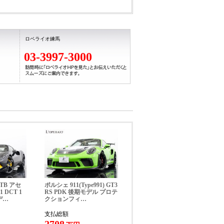
ロペライオ練馬
03-3997-3000
プ、レザーステアリング、アルミシフトノブ・
ディオ＋ＣＤチェンジャー、キセノンヘッドラ
ーバーバー、ＡＢＳ（アンチロックブレーキシ
ーレス
量 1585kg
TB アセ
ポルシェ 911(Type991) GT3
 DCT 1
RS PDK 後期モデル プロテ
デ…
クションフィ…
支払総額