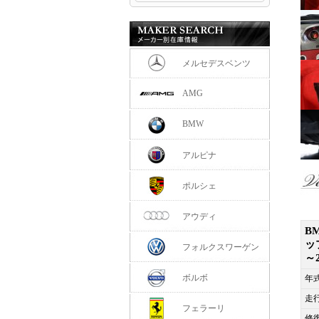
メルセデスベンツ
AMG
BMW
アルピナ
ポルシェ
アウディ
B
ッ
フォルクスワーゲン
～
ボルボ
年
走
フェラーリ
修