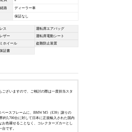
経路
ディーラー車
保証なし
レス
運転席エアバッグ
レザー
運転席電動シート
ミホイール
盗難防止装置
保証書
もございますので、ご検討の際は一度担当スタ
ペースフレームに、BMW M5（E39）譲りの
約5,700台に対して日本に正規輸入された国内
なお色褪せることなく、コレクターズカーとし
一台です。