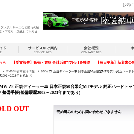
お気に
・ランボルギーニなど憧れの輸
取・下取りも強化しておりま
ちら
【受賞報告】販売・買取 合計5部門でNo.1を獲得
【毎日更新】新着未公
BMW中古車在庫情報
BMW Z8 正規ディーラー車 日本正規50台限定MTモデル 純正ハー
2002～2023年まであり)
BMW Z8 正規ディーラー車 日本正規50台限定MTモデル 純正ハードト
 整備手帳(整備履歴2002～2023年まであり)
OLD OUT
売約済みのためお問い合わせできません。