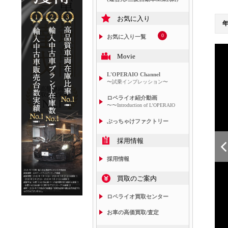
お気に入り
0
お気に入り一覧
Movie
L'OPERAIO Channel
〜試乗インプレッション〜
ロペライオ紹介動画
〜〜Introduction of L'OPERAIO
ぶっちゃけファクトリー
採用情報
採用情報
買取のご案内
ロペライオ買取センター
お車の高価買取/査定