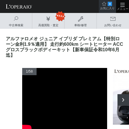
0
お気に入り
メニュー
中古車検索
高価買取・査定
車検/修理
お問い合わせ
アルファロメオ ジュニア イブリダ プレミアム【特別ロ
ーン金利1.9％適用】 走行約600km シートヒーター ACC
グロスブラックボディーキット【新車保証令和10年6月
迄】
1
/58