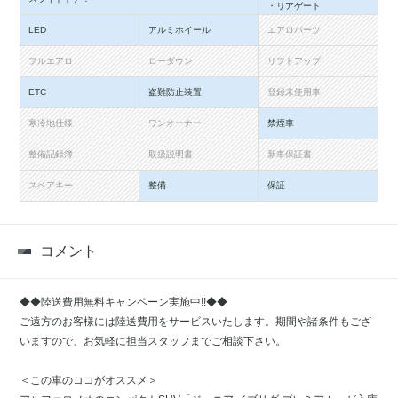
・リアゲート
LED
アルミホイール
エアロパーツ
フルエアロ
ローダウン
リフトアップ
ETC
盗難防止装置
登録未使用車
寒冷地仕様
ワンオーナー
禁煙車
整備記録簿
取扱説明書
新車保証書
スペアキー
整備
保証
コメント
◆◆陸送費用無料キャンペーン実施中!!◆◆
ご遠方のお客様には陸送費用をサービスいたします。期間や諸条件もござ
いますので、お気軽に担当スタッフまでご相談下さい。
＜この車のココがオススメ＞