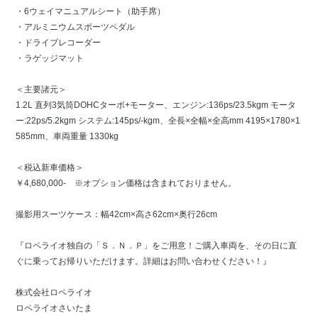
・6ウェイマニュアルシート（助手席）
・アルミニウムスポーツペダル
・ドライブレコーダー
・ラゲッジマット
＜主要諸元＞
1.2L 直列3気筒DOHCターボ+モーター、エンジン:136ps/23.5kgm モータ
ー:22ps/5.2kgm システム:145ps/-kgm、全長×全幅×全高mm 4195×1780×1
585mm、車両重量 1330kg
＜税込新車価格＞
￥4,680,000- ※オプション価格は含まれておりません。
撮影用スーツケース：幅42cm×高さ62cm×奥行26cm
『ロペライオ独自の「Ｓ．Ｎ．Ｐ」をご用意！ご購入車両を、その日に直
ぐに乗ってお帰りいただけます。詳細はお問い合わせください！』
株式会社ロペライオ
ロペライオさいたま