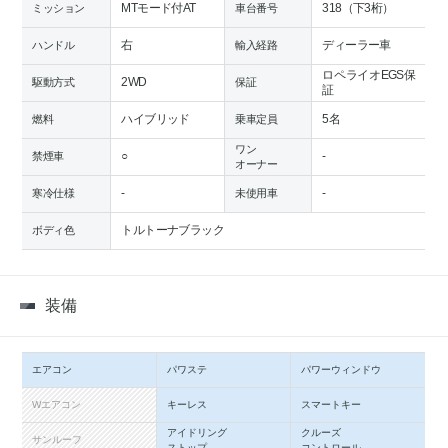
MTモード付AT
318（下3桁）
ミッション
車台番号
右
ディーラー車
ハンドル
輸入経路
ロペライオEGS保
2WD
駆動方式
保証
証
ハイブリッド
5名
燃料
乗車定員
ワン
○
-
禁煙車
オーナー
-
-
寒冷仕様
未使用車
トルトーナブラック
ボディ色
装備
エアコン
パワステ
パワーウィンドウ
Wエアコン
キーレス
スマートキー
アイドリング
クルーズ
サンルーフ
ストップ
コントロール