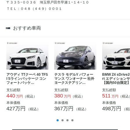
〒３３５−００３６ 埼玉県戸田市早瀬１−１４−１０
ＴＥＬ：０４８（４４９）０００１
おすすめ車両
アウディ TTクーペ 40 TFS
テスラ モデルY パフォー
BMW Z4 sDrive2
I Sラインパッケージ コン
マンス ワンオーナー 社外
rt エディション
フォートパッケ…
ヨークステアリン…
【国内50台限定
支払総額
支払総額
支払総額
440
380
511
万円
（税込）
万円
（税込）
万円
（税込
本体価格
本体価格
本体価格
427万円
367万円
498万円
（税込）
（税込）
（税