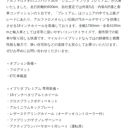
アルファロメオのコンパクトSUV「ジュニア イブリダ プレミアム」が入庫
いたしました。走行距離約600km、自社査定では外装5点・内装A評価と新
車コンディションの１台です。「プレミアム」はジュニアの中でも上級グ
レードにあたり、アルファロメオらしい伝統の“5ホールデザイン”を彷彿と
させる18インチホイールを装備しております。全幅1780mm・全長4195m
mと輸入車としては非常に扱いやすいコンパクトサイズで、都市部での駐
車や取り回しも快適です。マイルドハイブリッドならではの静粛性と燃費
性能も魅力で、狭い住宅街などの道路でも安心してお乗りいただけます。
ぜひお早めにお問い合わせくださいませ。
＜オプション装備＞
・フロアマット
・ETC車載器
＜イブリダ プレミアム 専用装備＞
・18インチペタリアルミホイール
・グロスブラックボディーキット
・アルミニウムキックプレート
・レザーステアリングホイール（オーディオコントローラー付）
・ファブリック/テクノレザーシート
・アクティブランバーサポート付シート（運転席）