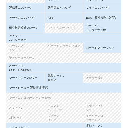
運転席エアバッグ
助手席エアバッグ
サイドエアバッグ
カーテンエアバッグ
ABS
ESC（横滑り防止装置）
カーナビ：
衝突被害軽減ブレーキ
ナイトビューアシスト
メモリーナビ他
カメラ：
バックカメラ
パーキング
パークセンサー：フロン
パークセンサー：リア
アシスト
ト
地デジチューナー：
オーディオ：
USB・iPod接続可
電動シート：
シート：ハーフレザー
メモリー機能
運転席
シートヒーター 運転席 助手席
シートエアコン(ベンチレーター)
フロント
フルフラット
オットマン
ベンチシート
シート
ウォーク
イージークロ
3列シート
スルー
ーザードア
電動トランク
スライドドア：