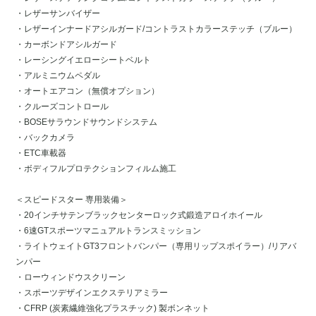
・レザーサンバイザー
・レザーインナードアシルガード/コントラストカラーステッチ（ブルー）
・カーボンドアシルガード
・レーシングイエローシートベルト
・アルミニウムペダル
・オートエアコン（無償オプション）
・クルーズコントロール
・BOSEサラウンドサウンドシステム
・バックカメラ
・ETC車載器
・ボディフルプロテクションフィルム施工
＜スピードスター 専用装備＞
・20インチサテンブラックセンターロック式鍛造アロイホイール
・6速GTスポーツマニュアルトランスミッション
・ライトウェイトGT3フロントバンパー（専用リップスポイラー）/リアバ
ンパー
・ローウィンドウスクリーン
・スポーツデザインエクステリアミラー
・CFRP (炭素繊維強化プラスチック) 製ボンネット