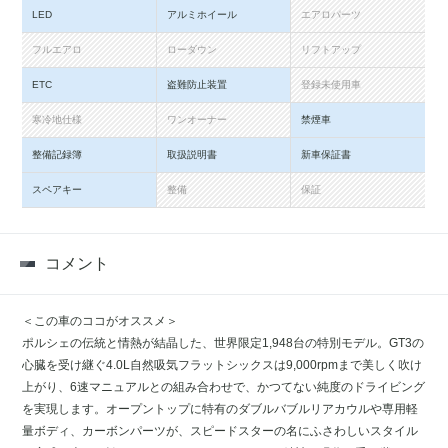
LED
アルミホイール
エアロパーツ
フルエアロ
ローダウン
リフトアップ
ETC
盗難防止装置
登録未使用車
寒冷地仕様
ワンオーナー
禁煙車
整備記録簿
取扱説明書
新車保証書
スペアキー
整備
保証
コメント
＜この車のココがオススメ＞
ポルシェの伝統と情熱が結晶した、世界限定1,948台の特別モデル。GT3の
心臓を受け継ぐ4.0L自然吸気フラットシックスは9,000rpmまで美しく吹け
上がり、6速マニュアルとの組み合わせで、かつてない純度のドライビング
を実現します。オープントップに特有のダブルバブルリアカウルや専用軽
量ボディ、カーボンパーツが、スピードスターの名にふさわしいスタイル