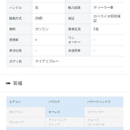
右
ディーラー車
ハンドル
輸入経路
ロペライオEGS保
2WD
駆動方式
保証
証
ガソリン
2名
燃料
乗車定員
ワン
○
-
禁煙車
オーナー
-
-
寒冷仕様
未使用車
マイアミブルー
ボディ色
装備
エアコン
パワステ
パワーウィンドウ
Wエアコン
キーレス
スマートキー
アイドリング
クルーズ
サンルーフ
ストップ
コントロール