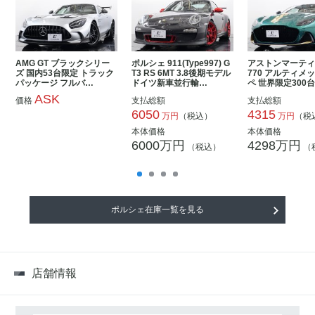
AMG GT ブラックシリー
ポルシェ 911(Type997) G
アストンマーティン
ズ 国内53台限定 トラック
T3 RS 6MT 3.8後期モデル
770 アルティメ
パッケージ フルバ…
ドイツ新車並行輸…
ペ 世界限定300台
ASK
価格
支払総額
支払総額
6050
4315
万円
（税込）
万円
（税
本体価格
本体価格
6000万円
4298万円
（税込）
（
ポルシェ在庫一覧を見る
店舗情報