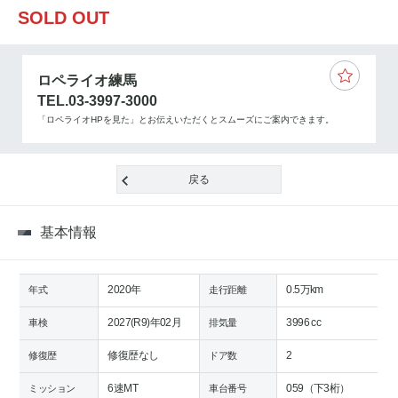
SOLD OUT
ロペライオ練馬
TEL.03-3997-3000
「ロペライオHPを見た」とお伝えいただくとスムーズにご案内できます。
戻る
基本情報
2020年
0.5万km
年式
走行距離
2027(R9)年02月
3996 cc
車検
排気量
修復歴なし
2
修復歴
ドア数
6速MT
059（下3桁）
ミッション
車台番号