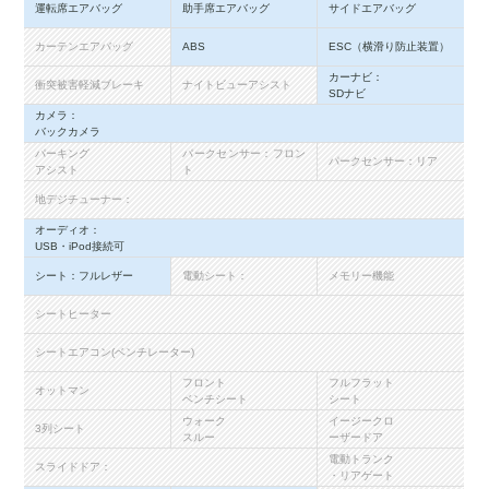
運転席エアバッグ
助手席エアバッグ
サイドエアバッグ
カーテンエアバッグ
ABS
ESC（横滑り防止装置）
カーナビ：
衝突被害軽減ブレーキ
ナイトビューアシスト
SDナビ
カメラ：
バックカメラ
パーキング
パークセンサー：フロン
パークセンサー：リア
アシスト
ト
地デジチューナー：
オーディオ：
USB・iPod接続可
シート：フルレザー
電動シート：
メモリー機能
シートヒーター
シートエアコン(ベンチレーター)
フロント
フルフラット
オットマン
ベンチシート
シート
ウォーク
イージークロ
3列シート
スルー
ーザードア
電動トランク
スライドドア：
・リアゲート