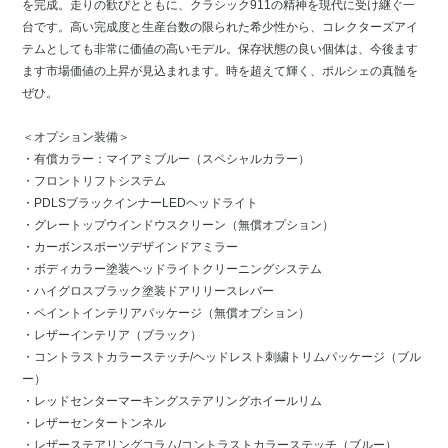
を完成。走りの歓びとともに、クラシック911の精神を現代に受け継ぐ一
台です。高い完成度と生産台数の限られた希少性から、コレクターズアイ
テムとしても非常に価値の高いモデル。保存状態の良い個体は、今後ます
ます市場価値の上昇が見込まれます。時を超えて輝く、ポルシェの真髄を
ぜひ。
＜オプション装備＞
・有償カラー：マイアミブルー（スペシャルカラー）
・フロントリフトシステム
・PDLSブラックインナーLEDヘッドライト
・グレートップウインドウスクリーン（無償オプション）
・カーボンスポーツデザインドアミラー
・ボディカラー塗装ヘッドライトクリーニングシステム
・ハイグロスブラック塗装ドアリリースレバー
・ペイントインテリアパッケージ（無償オプション）
・レザーインテリア（ブラック）
・コントラストカラーステッチ/ヘッドレスト刺繍トリムパッケージ（ブル
ー）
・レッドセンターマーキングステアリングホイールリム
・レザーセンタートンネル
・レザーステアリングコラム/コントラストカラーステッチ（ブルー）