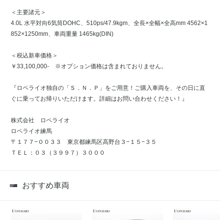
＜主要諸元＞
4.0L 水平対向6気筒DOHC、510ps/47.9kgm、全長×全幅×全高mm 4562×1
852×1250mm、車両重量 1465kg(DIN)
＜税込新車価格＞
￥33,100,000- ※オプション価格は含まれておりません。
『ロペライオ独自の「Ｓ．Ｎ．Ｐ」をご用意！ご購入車両を、その日に直
ぐに乗ってお帰りいただけます。詳細はお問い合わせください！』
株式会社 ロペライオ
ロペライオ練馬
〒１７７−００３３ 東京都練馬区高野台３−１５−３５
ＴＥＬ：０３（３９９７）３０００
おすすめ車両