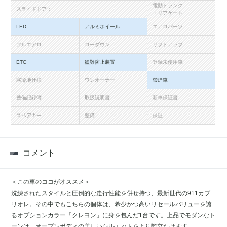
電動トランク
スライドドア：
・リアゲート
LED
アルミホイール
エアロパーツ
フルエアロ
ローダウン
リフトアップ
ETC
盗難防止装置
登録未使用車
寒冷地仕様
ワンオーナー
禁煙車
整備記録簿
取扱説明書
新車保証書
スペアキー
整備
保証
コメント
＜この車のココがオススメ＞
洗練されたスタイルと圧倒的な走行性能を併せ持つ、最新世代の911カブ
リオレ。その中でもこちらの個体は、希少かつ高いリセールバリューを誇
るオプションカラー「クレヨン」に身を包んだ1台です。上品でモダンなト
ーンは、オープンボディの美しいシルエットをより際立たせます。