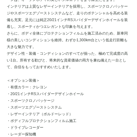
インテリアは上質なレザーインテリアを採用し、スポーツクロノパッケー
ジやスポーツエグゾーストシステムなど、走りのポテンシャルを高める装
備も充実。足元には純正20/21インチRSスパイダーデザインホイールを装
着し、スポーティかつエレガントな印象を与えます。
さらに、ボディ全体にプロテクションフィルムを施工済みのため、新車同
様の美しいコンディションを維持。わずか1,300km台という低走行距離も
大きな魅力です。
デザイン性・装備・コンディションのすべてが揃った、極めて完成度の高
い1台。所有する歓びと、将来的な資産価値の両方を兼ね備えた一台とし
て、自信をもっておすすめいたします。
＜オプション装備＞
・有償カラー：クレヨン
・20/21インチRSスパイダーデザインホイール
・スポーツクロノパッケージ
・スポーツエグゾーストシステム
・レザーインテリア（ボルドーレッド）
・ボディフルプロテクションフィルム施工
・ドライブレコーダー
・レーダー探知機