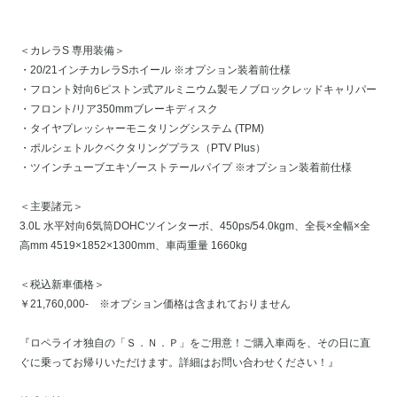
＜カレラS 専用装備＞
・20/21インチカレラSホイール ※オプション装着前仕様
・フロント対向6ピストン式アルミニウム製モノブロックレッドキャリパー
・フロント/リア350mmブレーキディスク
・タイヤプレッシャーモニタリングシステム (TPM)
・ポルシェトルクベクタリングプラス（PTV Plus）
・ツインチューブエキゾーストテールパイプ ※オプション装着前仕様
＜主要諸元＞
3.0L 水平対向6気筒DOHCツインターボ、450ps/54.0kgm、全長×全幅×全
高mm 4519×1852×1300mm、車両重量 1660kg
＜税込新車価格＞
￥21,760,000- ※オプション価格は含まれておりません
『ロペライオ独自の「Ｓ．Ｎ．Ｐ」をご用意！ご購入車両を、その日に直
ぐに乗ってお帰りいただけます。詳細はお問い合わせください！』