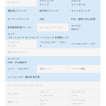
アイドリング
クルーズ
サンルーフ
ストップ
コントロール
運転席エアバッグ
助手席エアバッグ
サイドエアバッグ
カーテンエアバッグ
ABS
ESC（横滑り防止装置）
カーナビ：
衝突被害軽減ブレーキ
ナイトビューアシスト
SDナビ
カメラ：
フロントカメラ サイドカメラ バックカメラ 全周囲カメラ
パーキング
パークセンサー：フロン
パークセンサー：リア
アシスト
ト
地デジチューナー：
オーディオ：
USB・iPod接続可
シート：フルレザー
電動シート：
メモリー機能
シートヒーター 運転席 助手席
シートエアコン(ベンチレーター)
フロント
フルフラット
オットマン
ベンチシート
シート
ウォーク
イージークロ
3列シート
スルー
ーザードア