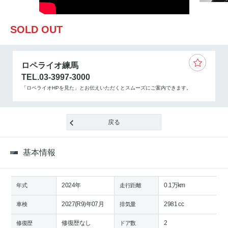
SOLD OUT
ロペライオ練馬
TEL.03-3997-3000
「ロペライオHPを見た」とお伝えいただくとスムーズにご案内できます。
戻る
基本情報
2024年
0.1万km
年式
走行距離
2027(R9)年07月
2981 cc
車検
排気量
修復歴なし
2
修復歴
ドア数