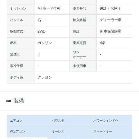
MTモード付AT
983（下3桁）
ミッション
車台番号
右
ディーラー車
ハンドル
輸入経路
2WD
新車保証継承
駆動方式
保証
ガソリン
4名
燃料
乗車定員
ワン
○
-
禁煙車
オーナー
-
-
寒冷仕様
未使用車
クレヨン
ボディ色
装備
エアコン
パワステ
パワーウィンドウ
Wエアコン
キーレス
スマートキー