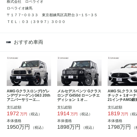
株式会社 ロペライオ
ロペライオ練馬
〒１７７−００３３ 東京都練馬区高野台３−１５−３５
ＴＥＬ：０３（３９９７）３０００
おすすめ車両
AMG Gクラスロング(ゲレ
メルセデスベンツ Gクラス
AMG SLクラス S
ンデヴァーゲン) G63 20th
ロング G450d ローンチエ
チック＋ 1オーナ
アニバーサリーエ…
ディション １オ…
21インチAMG鍛
支払総額
支払総額
支払総額
1972
1914
1819
万円
（税込）
万円
（税込）
万円
（税
本体価格
本体価格
本体価格
1950万円
1898万円
1798万円
（税込）
（税込）
（