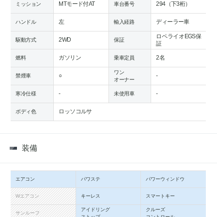
MTモード付AT
294（下3桁）
ミッション
車台番号
左
ディーラー車
ハンドル
輸入経路
ロペライオEGS保
2WD
駆動方式
保証
証
ガソリン
2名
燃料
乗車定員
ワン
○
-
禁煙車
オーナー
-
-
寒冷仕様
未使用車
ロッソコルサ
ボディ色
装備
エアコン
パワステ
パワーウィンドウ
Wエアコン
キーレス
スマートキー
アイドリング
クルーズ
サンルーフ
ストップ
コントロール