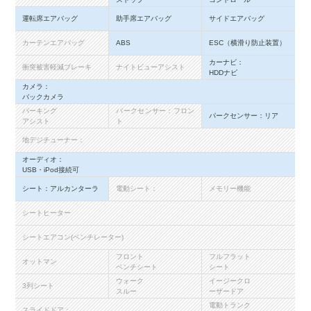
運転席エアバッグ
助手席エアバッグ
サイドエアバッグ
カーテンエアバッグ
ABS
ESC（横滑り防止装置）
カーナビ：
衝突被害軽減ブレーキ
ナイトビューアシスト
HDDナビ
カメラ：
バックカメラ
パーキング
パークセンサー：フロン
パークセンサー：リア
アシスト
ト
地デジチューナー：
オーディオ：
USB・iPod接続可
シート：アルカンターラ
電動シート：
メモリー機能
シートヒーター
シートエアコン(ベンチレーター)
フロント
フルフラット
オットマン
ベンチシート
シート
ウォーク
イージークロ
3列シート
スルー
ーザードア
電動トランク
スライドドア：