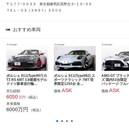
〒１７７−００３３ 東京都練馬区高野台３−１５−３５
ＴＥＬ：０３（３９９７）３０００
おすすめ車両
ポルシェ 911(Type997) G
ポルシェ 911(Type992) ス
AMG GT ブラ
T3 RS 6MT 3.8後期モデル
ポーツクラシック 7MT 世
ズ 国内53台限定
ドイツ新車並行輸…
界限定1250台 全…
パッケージ フル
ASK
ASK
支払総額
価格
価格
6050
万円
（税込）
本体価格
6000万円
（税込）