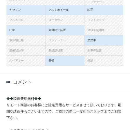
・リアゲート
キセノン
アルミホイール
純正
フルエアロ
ローダウン
リフトアップ
ETC
盗難防止装置
登録未使用車
寒冷地仕様
ワンオーナー
禁煙車
整備記録簿
取扱説明書
新車保証書
スペアキー
整備
保証
コメント
◆◆陸送費用無料◆◆
リモート商談のお客様には陸送費用をサービスさせて頂いております。期
間や諸条件もございますので、ご検討の際は一度担当スタッフまでご相談
下さい。