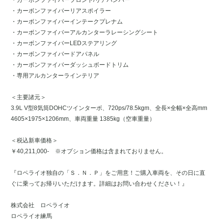
・カーボンファイバーフロント/リアバンパー
・カーボンファイバーリアスポイラー
・カーボンファイバーインテークプレナム
・カーボンファイバーアルカンターラレーシングシート
・カーボンファイバーLEDステアリング
・カーボンファイバードアパネル
・カーボンファイバーダッシュボードトリム
・専用アルカンターラインテリア
＜主要諸元＞
3.9L V型8気筒DOHCツインターボ、720ps/78.5kgm、全長×全幅×全高mm
4605×1975×1206mm、車両重量 1385kg（空車重量）
＜税込新車価格＞
￥40,211,000- ※オプション価格は含まれておりません。
『ロペライオ独自の「Ｓ．Ｎ．Ｐ」をご用意！ご購入車両を、その日に直
ぐに乗ってお帰りいただけます。詳細はお問い合わせください！』
株式会社 ロペライオ
ロペライオ練馬