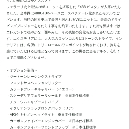
＜この車のココがオススメ＞
フェラーリ史上最強のV8ユニットを搭載した『488 ピスタ』が入庫いたし
ました。当車両は488GTBをベースに、スペチアーレ化されたモデルでご
ざいます。当時の同社史上で最強と謡われるV8ユニットは、最高のドライ
ビングプレジャーをもたらす事をお約束いたします。また街を流す中では
エレガントで穏やかな一面をみせ、その表情の変化もお楽しみいただけま
す。エクステリアには、大人気のロッソコルサに2トーンストライプ。イン
テリアには、各所にトリコロールのワンポイントが施されており、拘りを
感じていただける仕様となっております。この機会に当モデルを、心行く
までご堪能くださいませ。
＜オプション装備＞
・ツートーンレーシングストライプ
・フロントサスペンションリフター
・カラードブレーキキャリパー（イエロー）
・スクーデリアフェラーリシールド ※日本仕様標準
・チタニウムエキゾーストパイプ
・イタリアンフラッグロングバッジ（リア）
・AFS付キセノンヘッドライト ※日本仕様標準
・カーボンファイバーエンジンカバー ※日本仕様標準
・カーボンファイバーフロントフラップ ※日本仕様標準