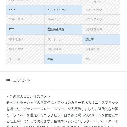
・リアゲート
LED
アルミホイール
エアロパーツ
フルエアロ
ローダウン
リフトアップ
ETC
盗難防止装置
登録未使用車
寒冷地仕様
ワンオーナー
禁煙車
整備記録簿
取扱説明書
新車保証書
スペアキー
整備
保証
コメント
＜この車のココがオススメ＞
チャンセラーレッドの内装色にオプションカラーであるオニキスブラック
を纏った「ヴァンテージロードスター」が入庫致しました。近代的な外観
とドライバーを優先したコックピットはまさに現代のアストンを象徴とす
る仕上がりになっております。搭載エンジンは4リッターV8ツインターボ