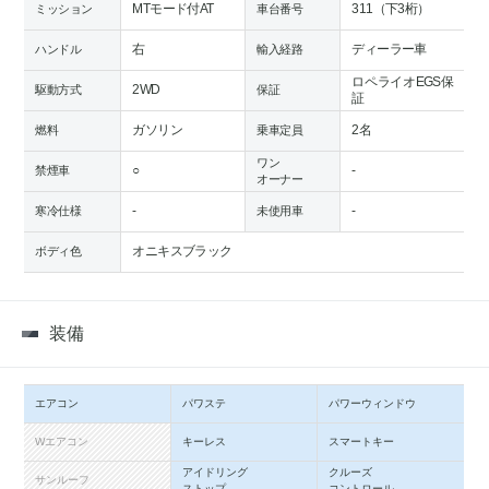
MTモード付AT
311（下3桁）
ミッション
車台番号
右
ディーラー車
ハンドル
輸入経路
ロペライオEGS保
2WD
駆動方式
保証
証
ガソリン
2名
燃料
乗車定員
ワン
○
-
禁煙車
オーナー
-
-
寒冷仕様
未使用車
オニキスブラック
ボディ色
装備
エアコン
パワステ
パワーウィンドウ
Wエアコン
キーレス
スマートキー
アイドリング
クルーズ
サンルーフ
ストップ
コントロール