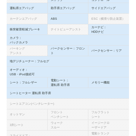
運転席エアバッグ
助手席エアバッグ
サイドエアバッグ
カーテンエアバッグ
ABS
ESC（横滑り防止装置）
カーナビ：
衝突被害軽減ブレーキ
ナイトビューアシスト
HDDナビ
カメラ：
バックカメラ
パーキング
パークセンサー：フロン
パークセンサー：リア
アシスト
ト
地デジチューナー：フルセグ
オーディオ：
USB・iPod接続可
電動シート：
シート：フルレザー
メモリー機能
運転席 助手席
シートヒーター 運転席 助手席
シートエアコン(ベンチレーター)
フロント
フルフラット
オットマン
ベンチシート
シート
ウォーク
イージークロ
3列シート
スルー
ーザードア
電動トランク
スライドドア：