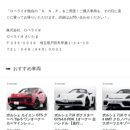
『ロペライオ独自の「Ｓ．Ｎ．Ｐ」をご用意！ご購入車両を、その日に直
ぐに乗ってお帰りいただけます。詳細はお問い合わせください！』
株式会社 ロペライオ
ロペライオ さいたま
〒３３５−００３６ 埼玉県戸田市早瀬１−１４−１０
ＴＥＬ：０４８（４４９）０００１
おすすめ車両
ポルシェ カイエン GTS ク
ポルシェ 718 ボクスター
ポルシェ 718 ケ
ーペ Tip-S ワンオーナー
GTS4.0 PDK 1オーナー 左
4 6MT クロノパ
カーマインレッ…
ハンドル 【走行…
スポーツエキゾ