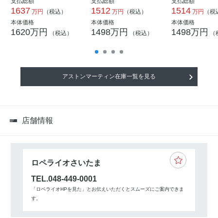
支払総額
支払総額
支払総額
1637
1512
1514
万円
（税込）
万円
（税込）
万円
（税
本体価格
本体価格
本体価格
1620万円
1498万円
1498万円
（税込）
（税込）
（
アストンマーティン在庫一覧を見る
店舗情報
ロペライオさいたま
TEL.048-449-0001
「ロペライオHPを見た」とお伝えいただくとスムーズにご案内できま
す。