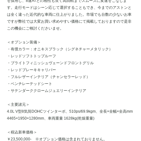
を採用し、8速ATとの相性も良く高回転までスムーズに変速をこなしま
す。走行モードはシーン応じて選択することもでき、今までのアストンと
は全く違った近代的な車両に仕上がりました。市場でも台数の少ないお車
ですが弊社では大変お買い求めやすい価格にて掲載しておりますので是非
この機会にご検討くださいませ。
＜オプション装備＞
・有償カラー：オニキスブラック（シグネチャーメタリック）
・レッドソフトトップルーフ
・ブライトフィニッシュヴェーンドフロントグリル
・レッドブレーキキャリパー
・フルレザーインテリア（チャンセラーレッド）
・ベンチレーテッドシート
・サテンダーククロームジュエリーインテリア
＜主要諸元＞
4.0L V型8気筒DOHCツインターボ、510ps/69.9kgm、全長×全幅×全高mm
4465×1950×1280mm、車両重量 1628kg(乾燥重量)
＜税込新車価格＞
￥23,500,000- ※オプション価格は含まれておりません。