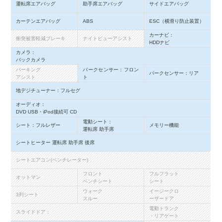
運転席エアバッグ
助手席エアバッグ
サイドエアバッグ
カーテンエアバッグ
ABS
ESC（横滑り防止装置）
カーナビ：
衝突被害軽減ブレーキ
ナイトビューアシスト
HDDナビ
カメラ：
バックカメラ
パーキング
パークセンサー：フロン
パークセンサー：リア
アシスト
ト
地デジチューナー：フルセグ
オーディオ：
DVD USB・iPod接続可 CD
電動シート：
シート：フルレザー
メモリー機能
運転席 助手席
シートヒーター 運転席 助手席 後席
シートエアコン(ベンチレーター)
フロント
フルフラット
オットマン
ベンチシート
シート
ウォーク
イージークロ
3列シート
スルー
ーザードア
電動トランク
スライドドア：
・リアゲート