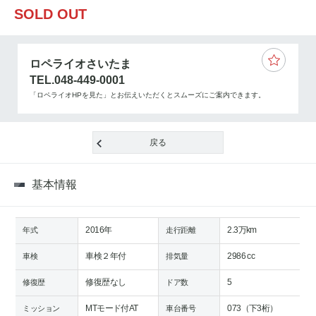
SOLD OUT
ロペライオさいたま
TEL.048-449-0001
「ロペライオHPを見た」とお伝えいただくとスムーズにご案内できます。
戻る
基本情報
2016年
2.3万km
年式
走行距離
車検２年付
2986 cc
車検
排気量
修復歴なし
5
修復歴
ドア数
MTモード付AT
073（下3桁）
ミッション
車台番号