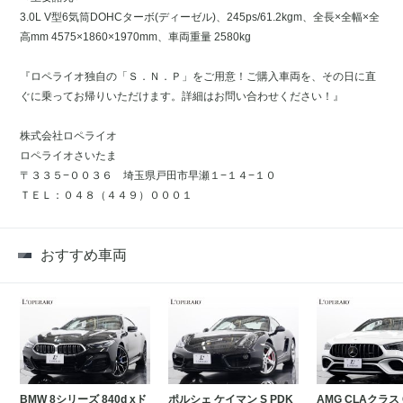
3.0L V型6気筒DOHCターボ(ディーゼル)、245ps/61.2kgm、全長×全幅×全
高mm 4575×1860×1970mm、車両重量 2580kg
『ロペライオ独自の「Ｓ．Ｎ．Ｐ」をご用意！ご購入車両を、その日に直
ぐに乗ってお帰りいただけます。詳細はお問い合わせください！』
株式会社ロペライオ
ロペライオさいたま
〒３３５−００３６ 埼玉県戸田市早瀬１−１４−１０
ＴＥＬ：０４８（４４９）０００１
おすすめ車両
BMW 8シリーズ 840d xド
ポルシェ ケイマン S PDK
AMG CLAクラス 