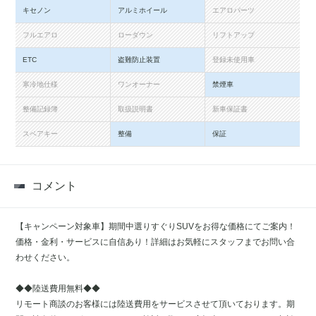
キセノン
アルミホイール
エアロパーツ
フルエアロ
ローダウン
リフトアップ
ETC
盗難防止装置
登録未使用車
寒冷地仕様
ワンオーナー
禁煙車
整備記録簿
取扱説明書
新車保証書
スペアキー
整備
保証
コメント
【キャンペーン対象車】期間中選りすぐりSUVをお得な価格にてご案内！
価格・金利・サービスに自信あり！詳細はお気軽にスタッフまでお問い合
わせください。
◆◆陸送費用無料◆◆
リモート商談のお客様には陸送費用をサービスさせて頂いております。期