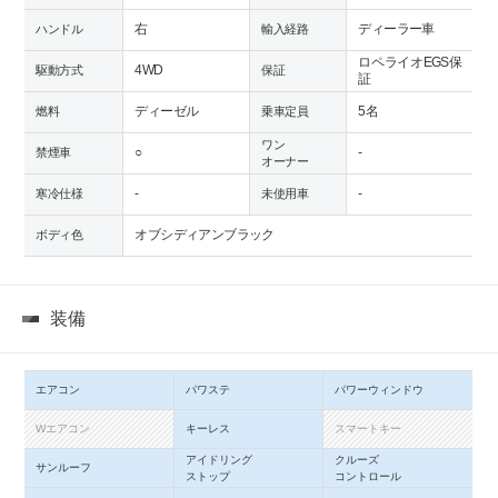
右
ディーラー車
ハンドル
輸入経路
ロペライオEGS保
4WD
駆動方式
保証
証
ディーゼル
5名
燃料
乗車定員
ワン
○
-
禁煙車
オーナー
-
-
寒冷仕様
未使用車
オブシディアンブラック
ボディ色
装備
エアコン
パワステ
パワーウィンドウ
Wエアコン
キーレス
スマートキー
アイドリング
クルーズ
サンルーフ
ストップ
コントロール