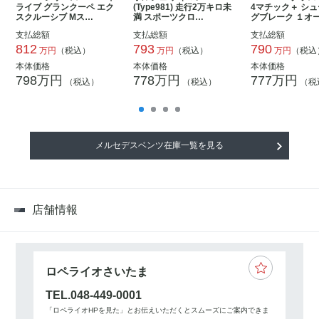
ライブ グランクーペ エク
(Type981) 走行2万キロ未
4マチック＋ シ
スクルーシブ Mス…
満 スポーツクロ…
グブレーク １オ
支払総額
支払総額
支払総額
812
793
790
万円
（税込）
万円
（税込）
万円
（税込
本体価格
本体価格
本体価格
798万円
778万円
777万円
（税込）
（税込）
（税
メルセデスベンツ在庫一覧を見る
店舗情報
ロペライオさいたま
TEL.048-449-0001
「ロペライオHPを見た」とお伝えいただくとスムーズにご案内できま