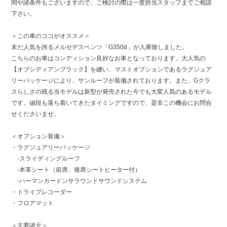
間や諸条件もございますので、ご検討の際は一度担当スタッフまでご相談
下さい。
＜この車のココがオススメ＞
未だ人気を誇るメルセデスベンツ「G350d」が入庫致しました。
こちらのお車はコンディション良好なお車となっております。大人気の
【オブシディアンブラック】を纏い、マストオプションであるラグジュア
リーパッケージにより、サンルーフが装備されております。また、Gクラ
スらしさの残る当モデルは新型が発売された今でも大変人気のあるモデル
です。値段も落ち着いてきたタイミングですので、是非この機会にお問合
せくださいませ。
＜オプション装備＞
・ラグジュアリーパッケージ
-スライディングルーフ
-本革シート（前席、後席シートヒーター付）
-ハーマンカードンサラウンドサウンドシステム
・ドライブレコーダー
・フロアマット
＜主要諸元＞