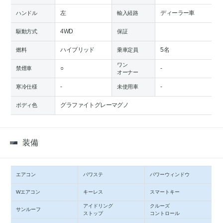
左
ディーラー車
ハンドル
輸入経路
4WD
駆動方式
保証
ハイブリッド
5名
燃料
乗車定員
ワン
○
-
禁煙車
オーナー
-
-
寒冷仕様
未使用車
グラファイトグレーマグノ
ボディ色
装備
エアコン
パワステ
パワーウィンドウ
Wエアコン
キーレス
スマートキー
アイドリング
クルーズ
サンルーフ
ストップ
コントロール