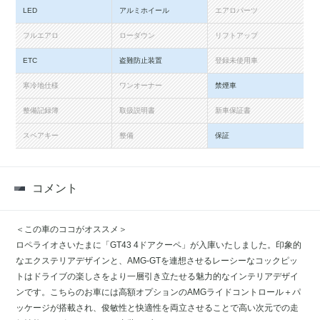
LED
アルミホイール
エアロパーツ
フルエアロ
ローダウン
リフトアップ
ETC
盗難防止装置
登録未使用車
寒冷地仕様
ワンオーナー
禁煙車
整備記録簿
取扱説明書
新車保証書
スペアキー
整備
保証
コメント
＜この車のココがオススメ＞
ロペライオさいたまに「GT43 4ドアクーペ」が入庫いたしました。印象的
なエクステリアデザインと、AMG-GTを連想させるレーシーなコックピッ
トはドライブの楽しさをより一層引き立たせる魅力的なインテリアデザイ
ンです。こちらのお車には高額オプションのAMGライドコントロール＋パ
ッケージが搭載され、俊敏性と快適性を両立させることで高い次元での走