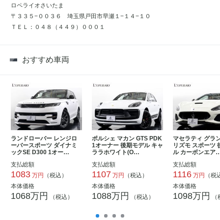
ロペライオさいたま
〒３３５−００３６ 埼玉県戸田市早瀬１−１４−１０
ＴＥＬ：０４８（４４９）０００１
おすすめ車両
ランドローバー レンジロ
ポルシェ マカン GTS PDK
マセラティ グラ
ーバースポーツ ダイナミ
1オーナー 後期モデル キャ
リズモ スポーツ 
ックSE D300 1オー…
ララホワイト(O…
ル カーボンエア
支払総額
支払総額
支払総額
1083
1107
1116
万円
（税込）
万円
（税込）
万円
（税
本体価格
本体価格
本体価格
1068万円
1088万円
1098万円
（税込）
（税込）
（