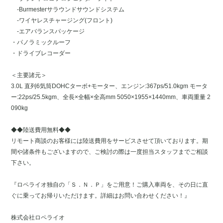
-Burmesterサラウンドサウンドシステム
-ワイヤレスチャージング(フロント)
-エアバランスパッケージ
・パノラミックルーフ
・ドライブレコーダー
＜主要諸元＞
3.0L 直列6気筒DOHCターボ+モーター、エンジン:367ps/51.0kgm モータ
ー:22ps/25.5kgm、全長×全幅×全高mm 5050×1955×1440mm、車両重量 2
090kg
◆◆陸送費用無料◆◆
リモート商談のお客様には陸送費用をサービスさせて頂いております。期
間や諸条件もございますので、ご検討の際は一度担当スタッフまでご相談
下さい。
『ロペライオ独自の「Ｓ．Ｎ．Ｐ」をご用意！ご購入車両を、その日に直
ぐに乗ってお帰りいただけます。詳細はお問い合わせください！』
株式会社ロペライオ