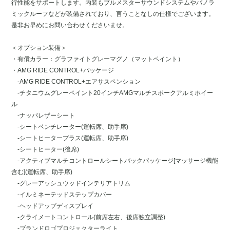
行性能をサポートします。内装もブルメスターサウンドシステムやパノラ
ミックルーフなどが装備されており、言うことなしの仕様でございます。
是非お早めにお問い合わせくださいませ。
＜オプション装備＞
・有償カラー：グラファイトグレーマグノ（マットペイント）
・AMG RIDE CONTROL+パッケージ
-AMG RIDE CONTROL+エアサスペンション
-チタニウムグレーペイント20インチAMGマルチスポークアルミホイー
ル
-ナッパレザーシート
-シートベンチレーター(運転席、助手席)
-シートヒータープラス(運転席、助手席)
-シートヒーター(後席)
-アクティブマルチコントロールシートバックパッケージ[マッサージ機能
含む](運転席、助手席)
-グレーアッシュウッドインテリアトリム
-イルミネーテッドステップカバー
-ヘッドアップディスプレイ
-クライメートコントロール(前席左右、後席独立調整)
-ブランドロゴプロジェクターライト