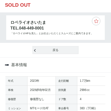
SOLD OUT
ロペライオさいたま
TEL.048-449-0001
「ロペライオHPを見た」とお伝えいただくとスムーズにご案内できます。
戻る
基本情報
2023年
1.7万km
年式
走行距離
2026(R8)年02月
2996 cc
車検
排気量
修復歴なし
4
修復歴
ドア数
MTモード付AT
383（下3桁）
ミッション
車台番号