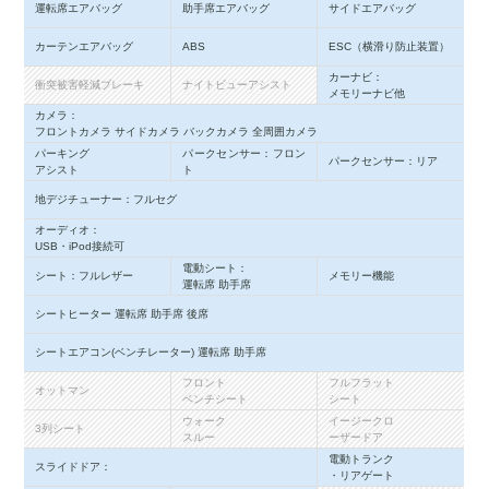
運転席エアバッグ
助手席エアバッグ
サイドエアバッグ
カーテンエアバッグ
ABS
ESC（横滑り防止装置）
カーナビ：
衝突被害軽減ブレーキ
ナイトビューアシスト
メモリーナビ他
カメラ：
フロントカメラ サイドカメラ バックカメラ 全周囲カメラ
パーキング
パークセンサー：フロン
パークセンサー：リア
アシスト
ト
地デジチューナー：フルセグ
オーディオ：
USB・iPod接続可
電動シート：
シート：フルレザー
メモリー機能
運転席 助手席
シートヒーター 運転席 助手席 後席
シートエアコン(ベンチレーター) 運転席 助手席
フロント
フルフラット
オットマン
ベンチシート
シート
ウォーク
イージークロ
3列シート
スルー
ーザードア
電動トランク
スライドドア：
・リアゲート