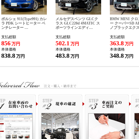
ルアドレス hiragishi@lopecity.jp
ポルシェ 911(Type991) カレ
メルセデスベンツ GLCク
BMW MINI ク
ラ PDK シートヒーター ベ
ラス GLC220d 4MATIC ス
ー クーパーSD A
ンチレーター …
ポーツラインエディ…
ノブラックエク
支払総額
支払総額
支払総額
856
502.1
363.8
万円
万円
万円
本体価格
本体価格
本体価格
838.8
483.8
348.8
万円
万円
万円