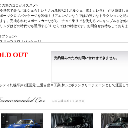
この車のココがオススメ>
冷世代で最もポルシェらしいとされる997.2！ポルシェ「911 カレラS」が入庫
ポーツクロノパッケージを装備！リアエンジンならではの強力なトラクションと絶大
ます。完成されたスポーツカーながら、チョイ乗りでも使えるフレキシブルさは他
リングはどの時代でも通用する911ならではの特徴です。お問合せお待ちしており
オプション>
スポーツクロノパッケージ
シートヒーター
バックカメラ
OLD OUT
アルカンターラルーフライナー
売約済みのためお問い合わせできません。
カレラS標準装備>
化ブレーキシステム/レッドキャリパー/PASM/カレラS専用19インチアルミホイー
テリアパーツ/アルミカラーメーターパネル/PSM/バイキセノンヘッドライト/3スポ
製サスペンション/ドリルドディスク
シティ札幌平岸 (運営元:三愛自動車工業[株])はボランタリーチェーンとして運営し
主要諸元>
.8L 水平対向6気筒24バルブ
85ps/42.8kgm 全長4435ｍm×全幅1810mm×全高1300mm
ペシティ札幌平岸ショールーム
062-0931 北海道札幌市豊平区平岸1条10丁目2-10
ＥＬ：011-827-1581