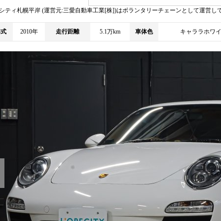
シティ札幌平岸 (運営元:三愛自動車工業[株])はボランタリーチェーンとして運営し
年式
2010年
走行距離
5.1万km
車体色
キャララホワ