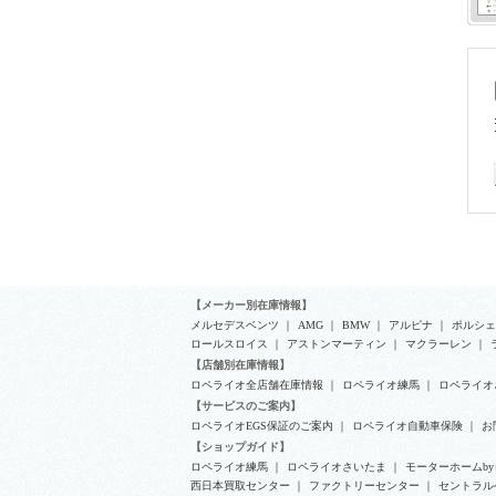
【メーカー別在庫情報】
メルセデスベンツ
｜
AMG
｜
BMW
｜
アルピナ
｜
ポルシェ
ロールスロイス
｜
アストンマーティン
｜
マクラーレン
｜
【店舗別在庫情報】
ロペライオ全店舗在庫情報
｜
ロペライオ練馬
｜
ロペライオ
【サービスのご案内】
ロペライオEGS保証のご案内
｜
ロペライオ自動車保険
｜
お
【ショップガイド】
ロペライオ練馬
｜
ロペライオさいたま
｜
モーターホームb
西日本買取センター
｜
ファクトリーセンター
｜
セントラル