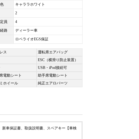
色
キャララホワイト
2
定員
4
経路
ディーラー車
ロペライオEGS保証
レス
運転席エアバッグ
ESC（横滑り防止装置）
D
USB・iPod接続可
席電動シート
助手席電動シート
ミホイール
純正エアロパーツ
簿、新車保証書、取扱説明書、スペアキー【車検