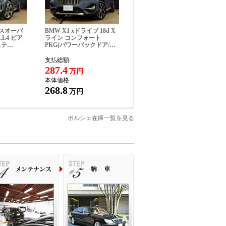
ロスオーバ
BMW X1 xドライブ 18d X
LL4 ピア
ライン コンフォート
ステ…
PKG(パワーバックドア/…
支払総額
287.4
万円
本体価格
268.8
万円
ポルシェ在庫一覧を見る