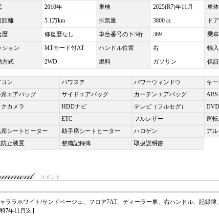
式
2010年
車検
2025(R7)年11月
車体
行距離
5.1万km
排気量
3800 cc
ドア
復歴
修復歴なし
車台番号の下3桁
369
乗車
ッション
MTモード付AT
ハンドル位置
右
輸入
動方式
2WD
燃料
ガソリン
保証
アコン
パワステ
パワーウィンドウ
キー
手席エアバッグ
サイドエアバッグ
カーテンエアバッグ
ABS
ックカメラ
HDDナビ
テレビ（フルセグ）
DV
ETC
フルレザー
運転
転席シートヒーター
助手席シートヒーター
ハロゲン
アル
難防止装置
整備記録簿
取扱説明書
ャララホワイト/サンドベージュ、フロア7AT、ディーラー車、右ハンドル、記録
和7年11月迄】