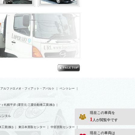
アルファロメオ・フィアット・アバルト
｜
ベントレー
｜
ィ札幌平岸 (運営元:三愛自動車工業[株])
｜
現在この車両を
レンタル
1
人が閲覧中です
工業[株])
｜
東日本買取センター
｜
中部買取センター
｜
現在この車両は