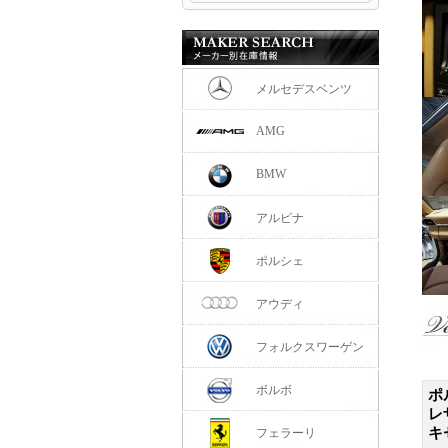
メルセデスベンツ
AMG
BMW
アルピナ
ポルシェ
アウディ
フォルクスワーゲン
ボルボ
ポ
レ
キ
フェラーリ