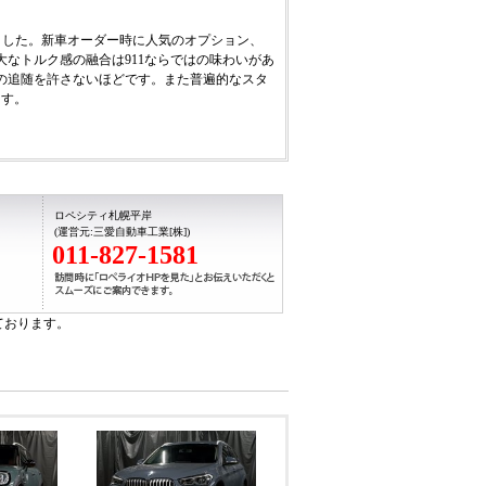
致しました。新車オーダー時に人気のオプション、
なトルク感の融合は911ならではの味わいがあ
の追随を許さないほどです。また普遍的なスタ
ます。
ロペシティ札幌平岸
(運営元:三愛自動車工業[株])
011-827-1581
ル/スポーツレザーステアリング/アルミルックイ
ークレザーステア/オンボードコンピュータ/アル
ております。