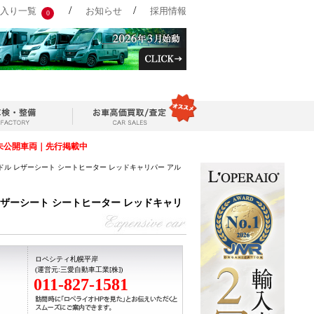
/
/
入り一覧
お知らせ
採用情報
0
未公開車両｜先行掲載中
右ハンドル レザーシート シートヒーター レッドキャリパー アル
ル レザーシート シートヒーター レッドキャリ
ロペシティ札幌平岸
(運営元:三愛自動車工業[株])
011-827-1581