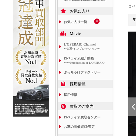
ロペ
お気に入り
0
お気に入り一覧
Movie
L'OPERAIO Channel
〜試乗インプレッション〜
ロペライオ紹介動画
〜〜Introduction of L'OPERAIO
ぶっちゃけファクトリー
採用情報
採用情報
買取のご案内
ロペライオ買取センター
お車の高価買取/査定