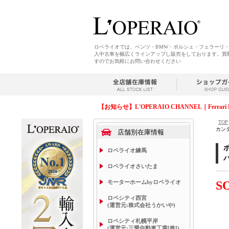
ロペライオでは、ベンツ・BMW・ポルシェ・フェラーリ
入中古車を幅広くラインアップし販売をしております。買
すのでお気軽にお問い合わせください
【お知らせ】L'OPERAIO CHANNEL｜Ferrari 
TOP
カン
店舗別在庫情報
ロペライオ練馬
ロペライオさいたま
モーターホームbyロペライオ
S
ロペシティ西宮
(運営元:株式会社うかいや)
ロペシティ札幌平岸
(運営元:三愛自動車工業[株])