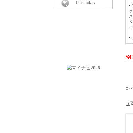
Other makers
<
水
ス
り
イ
<
・
・
・
S
・
<
強
ン
ミ
ロペ
<
3
3
ロ
〒
Ｔ