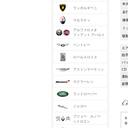
年
ランボルギーニ
走
修
マセラティ
ミ
アルファロメオ
フィアット アバルト
駆
ベントレー
エ
助
ロールスロイス
バ
アストンマーティン
CD
運
マクラーレン
盗
ランドローバー
ジャガー
プジョー ルノー
キ
シトロエン
令