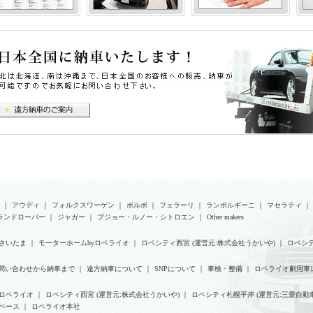
｜
アウディ
｜
フォルクスワーゲン
｜
ボルボ
｜
フェラーリ
｜
ランボルギーニ
｜
マセラティ
｜
ランドローバー
｜
ジャガー
｜
プジョー・ルノー・シトロエン
｜
Other makers
さいたま
｜
モーターホームbyロペライオ
｜
ロペシティ西宮 (運営元:株式会社うかいや)
｜
ロペシテ
問い合わせから納車まで
｜
遠方納車について
｜
SNPについて
｜
車検・整備
｜
ロペライオ劇用車
yロペライオ
｜
ロペシティ西宮 (運営元:株式会社うかいや)
｜
ロペシティ札幌平岸 (運営元:三愛自動車
ベース
｜
ロペライオ本社