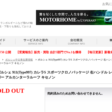
お気に
・ランボルギーニなど憧れの輸
取・下取りも強化しておりま
F50 公開
【受賞報告】販売・買取 合計5部門でNo.1を獲得
【毎日更新】新着
ポルシェ中古車在庫情報
ポルシェ 911(Type997) カレラS スポーツクロノパッケージ 
ターラルーフ キセノン
ポルシェ 911(Type997) カレラS スポーツクロノパッケージ 右ハンド
パー アルカンターラルーフ キセノン
OLD OUT
売約済みのためお問い合わせできません。