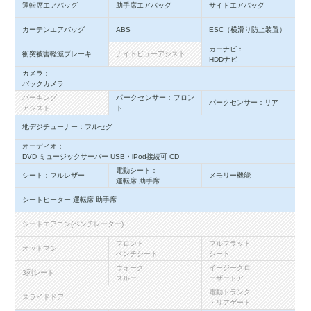
運転席エアバッグ
助手席エアバッグ
サイドエアバッグ
カーテンエアバッグ
ABS
ESC（横滑り防止装置）
カーナビ：
衝突被害軽減ブレーキ
ナイトビューアシスト
HDDナビ
カメラ：
バックカメラ
パーキング
パークセンサー：フロン
パークセンサー：リア
アシスト
ト
地デジチューナー：フルセグ
オーディオ：
DVD ミュージックサーバー USB・iPod接続可 CD
電動シート：
シート：フルレザー
メモリー機能
運転席 助手席
シートヒーター 運転席 助手席
シートエアコン(ベンチレーター)
フロント
フルフラット
オットマン
ベンチシート
シート
ウォーク
イージークロ
3列シート
スルー
ーザードア
電動トランク
スライドドア：
・リアゲート