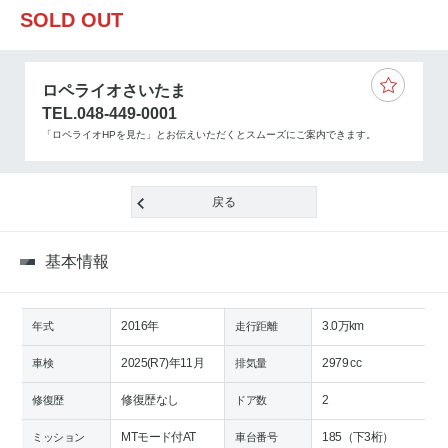
SOLD OUT
ロペライオさいたま
TEL.048-449-0001
「ロペライオHPを見た」とお伝えいただくとスムーズにご案内できます。
戻る
基本情報
2016年
3.0万km
年式
走行距離
2025(R7)年11月
2979 cc
車検
排気量
修復歴なし
2
修復歴
ドア数
MTモード付AT
185（下3桁）
ミッション
車台番号