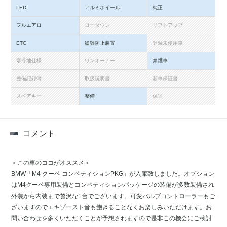
LED
アルミホイール
純正
フルエアロ
ローダウン
リフトアップ
ETC
盗難防止装置
登録未使用車
寒冷地仕様
ワンオーナー
禁煙車
整備記録簿
取扱説明書
新車保証書
スペアキー
整備
保証
コメント
＜この車のココがオススメ＞
BMW「M4 クーペ コンペティションPKG」が入庫致しました。オプション
はM4クーペ専用装備とコンペティションパッケージの装備が多数装備され
外装から内装まで贅沢な1台でございます。可変バルブコントローラーもご
ざいますのでエキゾースト音も飽きることなくお楽しみいただけます。お
問い合わせを多くいただくことが予想されますので是非この機会にご検討