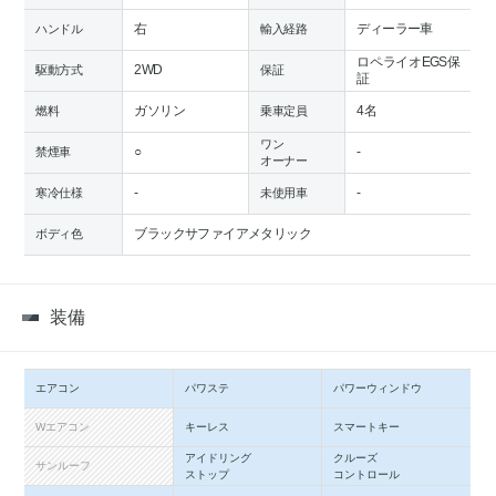
右
ディーラー車
ハンドル
輸入経路
ロペライオEGS保
2WD
駆動方式
保証
証
ガソリン
4名
燃料
乗車定員
ワン
○
-
禁煙車
オーナー
-
-
寒冷仕様
未使用車
ブラックサファイアメタリック
ボディ色
装備
エアコン
パワステ
パワーウィンドウ
Wエアコン
キーレス
スマートキー
アイドリング
クルーズ
サンルーフ
ストップ
コントロール