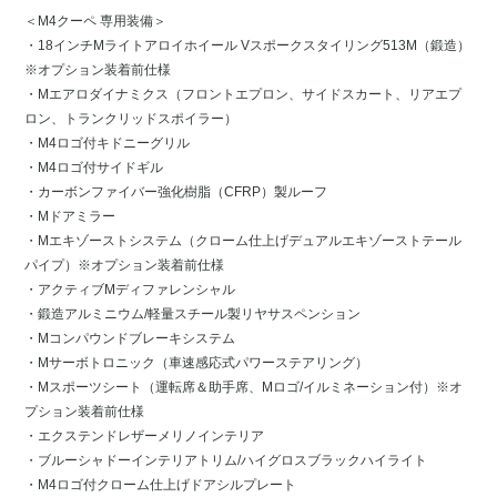
＜M4クーペ 専用装備＞
・18インチMライトアロイホイール Vスポークスタイリング513M（鍛造）
※オプション装着前仕様
・Mエアロダイナミクス（フロントエプロン、サイドスカート、リアエプ
ロン、トランクリッドスポイラー）
・M4ロゴ付キドニーグリル
・M4ロゴ付サイドギル
・カーボンファイバー強化樹脂（CFRP）製ルーフ
・Mドアミラー
・Mエキゾーストシステム（クローム仕上げデュアルエキゾーストテール
パイプ）※オプション装着前仕様
・アクティブMディファレンシャル
・鍛造アルミニウム/軽量スチール製リヤサスペンション
・Mコンパウンドブレーキシステム
・Mサーボトロニック（車速感応式パワーステアリング）
・Mスポーツシート（運転席＆助手席、Mロゴ/イルミネーション付）※オ
プション装着前仕様
・エクステンドレザーメリノインテリア
・ブルーシャドーインテリアトリム/ハイグロスブラックハイライト
・M4ロゴ付クローム仕上げドアシルプレート