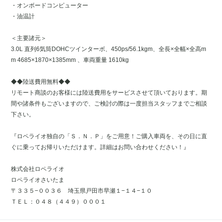
・オンボードコンピューター
・油温計
＜主要諸元＞
3.0L 直列6気筒DOHCツインターボ、450ps/56.1kgm、全長×全幅×全高m
m 4685×1870×1385mm 、車両重量 1610kg
◆◆陸送費用無料◆◆
リモート商談のお客様には陸送費用をサービスさせて頂いております。期
間や諸条件もございますので、ご検討の際は一度担当スタッフまでご相談
下さい。
『ロペライオ独自の「Ｓ．Ｎ．Ｐ」をご用意！ご購入車両を、その日に直
ぐに乗ってお帰りいただけます。詳細はお問い合わせください！』
株式会社ロペライオ
ロペライオさいたま
〒３３５−００３６ 埼玉県戸田市早瀬１−１４−１０
ＴＥＬ：０４８（４４９）０００１