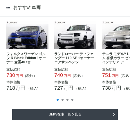
おすすめ車両
フォルクスワーゲン ゴル
ランドローバー ディフェ
テスラ モデルY 
フ R Black Edition 1オー
ンダー 110 SE 1オーナー
ム 有償カラー ゼ
ナー 全国403台…
エアサスペンシ…
インテリア ア…
支払総額
支払総額
支払総額
730
740
751
万円
（税込）
万円
（税込）
万円
（税込
本体価格
本体価格
本体価格
718万円
727万円
738万円
（税込）
（税込）
（税
BMW在庫一覧を見る