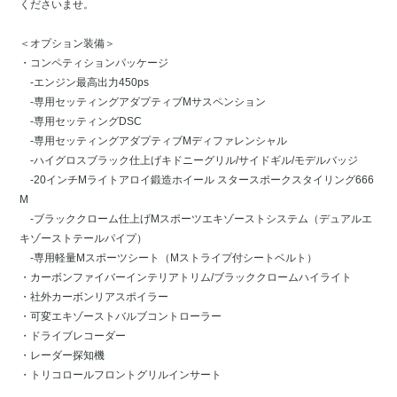
くださいませ。
＜オプション装備＞
・コンペティションパッケージ
-エンジン最高出力450ps
-専用セッティングアダプティブMサスペンション
-専用セッティングDSC
-専用セッティングアダプティブMディファレンシャル
-ハイグロスブラック仕上げキドニーグリル/サイドギル/モデルバッジ
-20インチMライトアロイ鍛造ホイール スタースポークスタイリング666
M
-ブラッククローム仕上げMスポーツエキゾーストシステム（デュアルエ
キゾーストテールパイプ）
-専用軽量Mスポーツシート（Mストライプ付シートベルト）
・カーボンファイバーインテリアトリム/ブラッククロームハイライト
・社外カーボンリアスポイラー
・可変エキゾーストバルブコントローラー
・ドライブレコーダー
・レーダー探知機
・トリコロールフロントグリルインサート