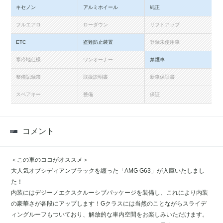
キセノン
アルミホイール
純正
フルエアロ
ローダウン
リフトアップ
ETC
盗難防止装置
登録未使用車
寒冷地仕様
ワンオーナー
禁煙車
整備記録簿
取扱説明書
新車保証書
スペアキー
整備
保証
コメント
＜この車のココがオススメ＞
大人気オブシディアンブラックを纏った「AMG G63」が入庫いたしまし
た！
内装にはデジーノエクスクルーシブパッケージを装備し、これにより内装
の豪華さが各段にアップします！Gクラスには当然のことながらスライデ
ィングルーフもついており、解放的な車内空間をお楽しみいただけます。