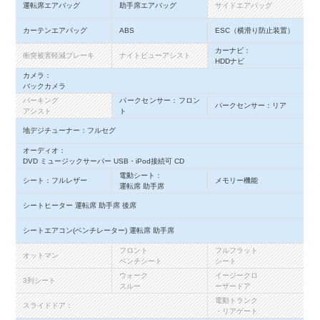
運転席エアバッグ
助手席エアバッグ
サイドエアバッグ
カーテンエアバッグ
ABS
ESC（横滑り防止装置）
カーナビ：
衝突被害軽減ブレーキ
ナイトビューアシスト
HDDナビ
カメラ：
バックカメラ
パーキング
パークセンサー：フロン
パークセンサー：リア
アシスト
ト
地デジチューナー：フルセグ
オーディオ：
DVD ミュージックサーバー USB・iPod接続可 CD
電動シート：
シート：フルレザー
メモリー機能
運転席 助手席
シートヒーター 運転席 助手席 後席
シートエアコン(ベンチレーター) 運転席 助手席
フロント
フルフラット
オットマン
ベンチシート
シート
ウォーク
イージークロ
3列シート
スルー
ーザードア
電動トランク
スライドドア：
・リアゲート