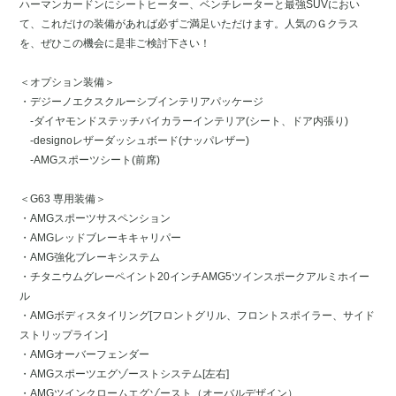
ハーマンカードンにシートヒーター、ベンチレーターと最強SUVにおい
て、これだけの装備があれば必ずご満足いただけます。人気のＧクラス
を、ぜひこの機会に是非ご検討下さい！
＜オプション装備＞
・デジーノエクスクルーシブインテリアパッケージ
-ダイヤモンドステッチバイカラーインテリア(シート、ドア内張り)
-designoレザーダッシュボード(ナッパレザー)
-AMGスポーツシート(前席)
＜G63 専用装備＞
・AMGスポーツサスペンション
・AMGレッドブレーキキャリパー
・AMG強化ブレーキシステム
・チタニウムグレーペイント20インチAMG5ツインスポークアルミホイー
ル
・AMGボディスタイリング[フロントグリル、フロントスポイラー、サイド
ストリップライン]
・AMGオーバーフェンダー
・AMGスポーツエグゾーストシステム[左右]
・AMGツインクロームエグゾースト（オーバルデザイン）