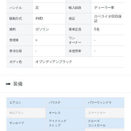
左
ディーラー車
ハンドル
輸入経路
ロペライオEGS保
4WD
駆動方式
保証
証
ガソリン
5名
燃料
乗車定員
ワン
○
-
禁煙車
オーナー
-
-
寒冷仕様
未使用車
オブシディアンブラック
ボディ色
装備
エアコン
パワステ
パワーウィンドウ
Wエアコン
キーレス
スマートキー
アイドリング
クルーズ
サンルーフ
ストップ
コントロール