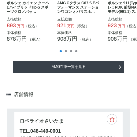
ポルシェ カイエン クーペ
AMG Cクラス C63 S Eパ
ポルシェ 911(Typ
EハイブリッドTip-S スポ
フォーマンス ステーショ
レラPDK 前期N
ーツクロノパッ…
ンワゴン オパリスホ…
モデル(991.1) ス
支払総額
支払総額
支払総額
893
921
923
万円
（税込）
万円
（税込）
万円
（税込
本体価格
本体価格
本体価格
878万円
908万円
908万円
（税込）
（税込）
（税
AMG在庫一覧を見る
店舗情報
ロペライオさいたま
TEL.048-449-0001