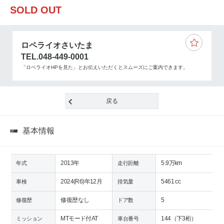
SOLD OUT
ロペライオさいたま
TEL.048-449-0001
「ロペライオHPを見た」とお伝えいただくとスムーズにご案内できます。
戻る
基本情報
2013年
5.9万km
年式
走行距離
2024(R6)年12月
5461 cc
車検
排気量
修復歴なし
5
修復歴
ドア数
MTモード付AT
144（下3桁）
ミッション
車台番号