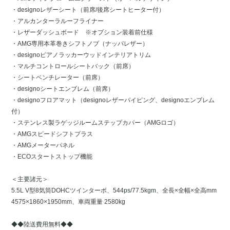
・designoレザーシート（前席/後席シートヒーター付）
・アルカンターラルーフライナー
・レザーダッシュボード ※オプション装着前仕様
・AMG専用本革巻きシフトノブ（ナッパレザー）
・designoピアノラッカーウッドインテリアトリム
・マルチコントロールシートバック（前席）
・シートベンチレーター（前席）
・designoシートエンブレム（前席）
・designoフロアマット（designoレザーパイピング、designoエンブレム
付）
・ステンレス製ラゲッジルームステップカバー（AMGロゴ）
・AMGスピードシフトプラス
・AMGメーターパネル
・ECOスタートストップ機能
＜主要諸元＞
5.5L V型8気筒DOHCツインターボ、544ps/77.5kgm、全長×全幅×全高mm
4575×1860×1950mm、車両重量 2580kg
◆◆陸送費用無料◆◆