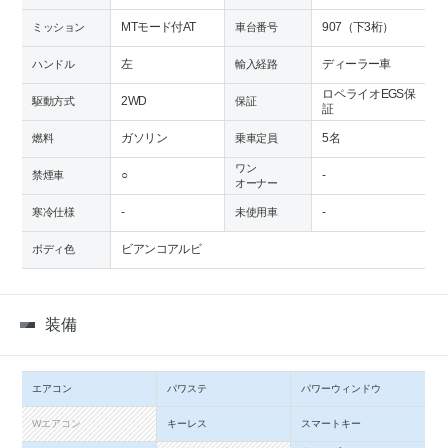
MTモード付AT
907（下3桁）
ミッション
車台番号
左
ディーラー車
ハンドル
輸入経路
ロペライオEGS保
2WD
駆動方式
保証
証
ガソリン
5名
燃料
乗車定員
ワン
○
-
禁煙車
オーナー
-
-
寒冷仕様
未使用車
ビアンコアルビ
ボディ色
装備
エアコン
パワステ
パワーウィンドウ
Wエアコン
キーレス
スマートキー