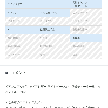
電動トランク
スライドドア：
・リアゲート
キセノン
アルミホイール
エアロパーツ
フルエアロ
ローダウン
リフトアップ
ETC
盗難防止装置
登録未使用車
寒冷地仕様
ワンオーナー
禁煙車
整備記録簿
取扱説明書
新車保証書
スペアキー
整備
保証
コメント
ビアンコアルビ/サッビアレザー(ライトベージュ)、正規ディーラー車、左
ハンドル、8速AT
＜この車のココがオススメ＞
オプション豊富！！左ハンドルの「マセラティ ギブリ3.0」が入庫致しま