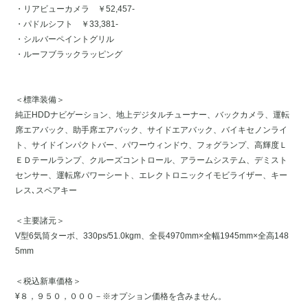
・リアビューカメラ ￥52,457-
・パドルシフト ￥33,381-
・シルバーペイントグリル
・ルーフブラックラッピング
＜標準装備＞
純正HDDナビゲーション、地上デジタルチューナー、バックカメラ、運転
席エアバック、助手席エアバック、サイドエアバック、バイキセノンライ
ト、サイドインパクトバー、パワーウィンドウ、フォグランプ、高輝度Ｌ
ＥＤテールランプ、クルーズコントロール、アラームシステム、デミスト
センサー、運転席パワーシート、エレクトロニックイモビライザー、キー
レス､スペアキー
＜主要諸元＞
V型6気筒ターボ、330ps/51.0kgm、全長4970mm×全幅1945mm×全高148
5mm
＜税込新車価格＞
¥８，９５０，０００－※オプション価格を含みません。