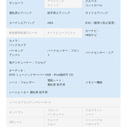
アイドリング
クルーズ
サンルーフ
ストップ
コントロール
運転席エアバッグ
助手席エアバッグ
サイドエアバッグ
カーテンエアバッグ
ABS
ESC（横滑り防止装置）
カーナビ：
衝突被害軽減ブレーキ
ナイトビューアシスト
HDDナビ
カメラ：
バックカメラ
パーキング
パークセンサー：フロン
パークセンサー：リア
アシスト
ト
地デジチューナー：フルセグ
オーディオ：
DVD ミュージックサーバー USB・iPod接続可 CD
電動シート：
シート：フルレザー
メモリー機能
運転席 助手席
シートヒーター 運転席 助手席
シートエアコン(ベンチレーター)
フロント
フルフラット
オットマン
ベンチシート
シート
ウォーク
イージークロ
3列シート
スルー
ーザードア