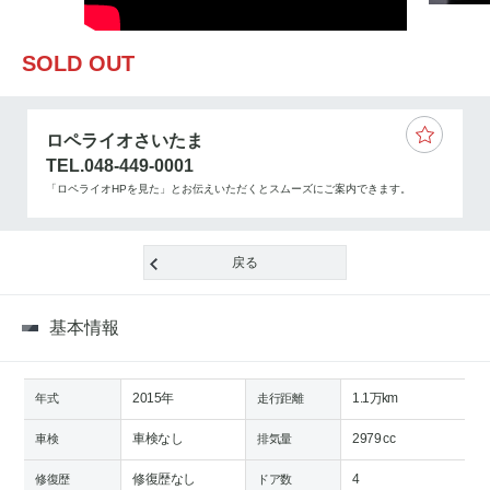
SOLD OUT
ロペライオさいたま
TEL.048-449-0001
「ロペライオHPを見た」とお伝えいただくとスムーズにご案内できます。
戻る
基本情報
2015年
1.1万km
年式
走行距離
車検なし
2979 cc
車検
排気量
修復歴なし
4
修復歴
ドア数