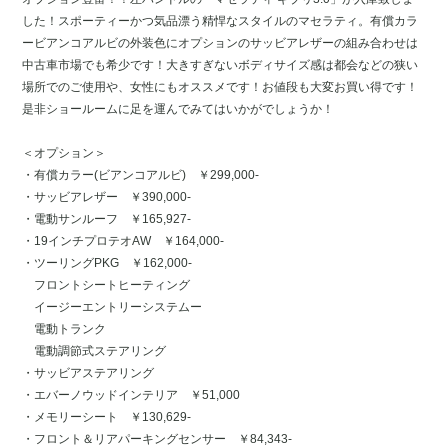
した！スポーティーかつ気品漂う精悍なスタイルのマセラティ。有償カラ
ービアンコアルビの外装色にオプションのサッビアレザーの組み合わせは
中古車市場でも希少です！大きすぎないボディサイズ感は都会などの狭い
場所でのご使用や、女性にもオススメです！お値段も大変お買い得です！
是非ショールームに足を運んでみてはいかがでしょうか！
＜オプション＞
・有償カラー(ビアンコアルビ) ￥299,000-
・サッビアレザー ￥390,000-
・電動サンルーフ ￥165,927-
・19インチプロテオAW ￥164,000-
・ツーリングPKG ￥162,000-
フロントシートヒーティング
イージーエントリーシステムー
電動トランク
電動調節式ステアリング
・サッビアステアリング
・エバーノウッドインテリア ￥51,000
・メモリーシート ￥130,629-
・フロント＆リアパーキングセンサー ￥84,343-