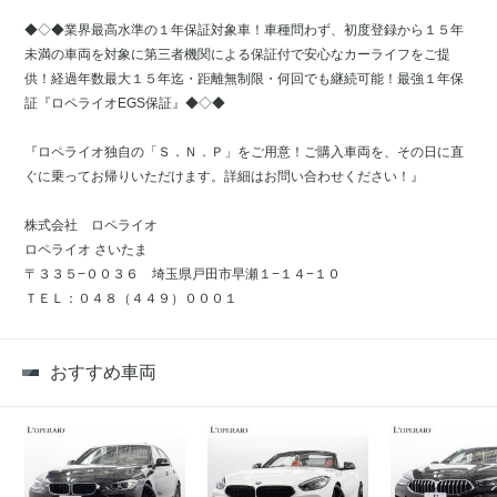
◆◇◆業界最高水準の１年保証対象車！車種問わず、初度登録から１５年
未満の車両を対象に第三者機関による保証付で安心なカーライフをご提
供！経過年数最大１５年迄・距離無制限・何回でも継続可能！最強１年保
証『ロペライオEGS保証』◆◇◆
『ロペライオ独自の「Ｓ．Ｎ．Ｐ」をご用意！ご購入車両を、その日に直
ぐに乗ってお帰りいただけます。詳細はお問い合わせください！』
株式会社 ロペライオ
ロペライオ さいたま
〒３３５−００３６ 埼玉県戸田市早瀬１−１４−１０
ＴＥＬ：０４８（４４９）０００１
おすすめ車両