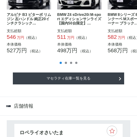
アルピナ B3 ビターボ リム
BMW Z4 sDrive20i M-spo
BMW 8シリーズ 8
ジン 左ハンドル 純正20イ
rt エディションサンライズ
ンクーペ Mスポー
ンチクラシック…
【国内50台限定】…
ーナー ブラック
支払総額
支払総額
支払総額
546
511
582
万円
（税込）
万円
（税込）
万円
（税込
本体価格
本体価格
本体価格
527万円
498万円
568万円
（税込）
（税込）
（税
マセラティ在庫一覧を見る
店舗情報
ロペライオさいたま