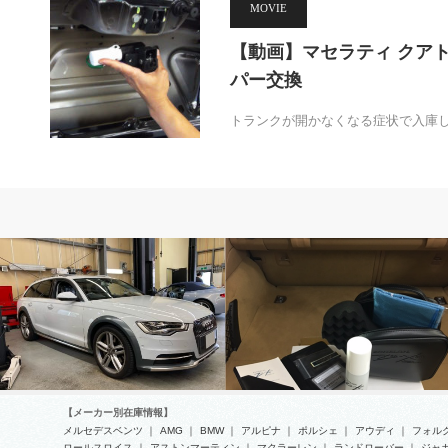
MOVIE
【動画】マセラティ クア
パー交換
トランクが開かなくなる症状で入庫
アウディ
その他メーカー
【メーカー別在庫情報】
メルセデスベンツ
｜
AMG
｜
BMW
｜
アルピナ
｜
ポルシェ
｜
アウディ
｜
フォル
ロールスロイス
｜
アストンマーティン
｜
マクラーレン
｜
ランドローバー
｜
ジャ