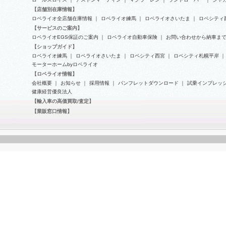
【店舗別在庫情報】
ロペライオ全店舗在庫情報
｜
ロペライオ練馬
｜
ロペライオさいたま
｜
ロペシティ
アウディ-Ａ６オールロードの車
【大好評復活決定！期間限定：
【サービスのご案内】
検整備
30%ＯＦＦ】ロペライオ コーテ
ロペライオEGS保証のご案内
｜
ロペライオ自動車保険
｜
お問い合わせから納車ま
ィングキャンペーン
【ショップガイド】
ロペライオ練馬
｜
ロペライオさいたま
｜
ロペシティ西宮
｜
ロペシティ札幌平岸
｜
モーターホームbyロペライオ
【ロペライオ情報】
会社概要
｜
お知らせ
｜
採用情報
｜
パンフレットダウンロード
｜
試乗インプレッ
健康経営優良法人
【輸入車の高価買取/査定】
【業販窓口情報】