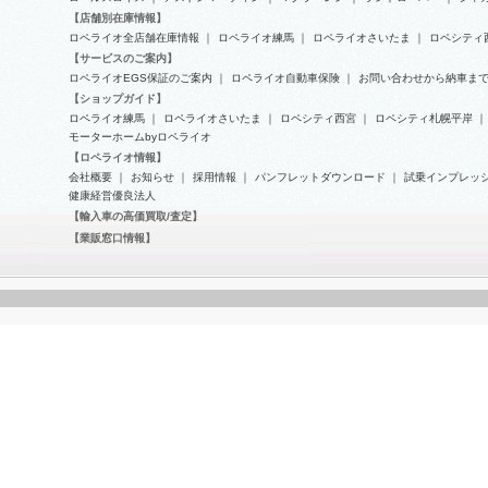
【店舗別在庫情報】
ホンダ NSX エンジンオイル交換
ロペライオ全店舗在庫情報
｜
ロペライオ練馬
｜
ロペライオさいたま
｜
ロペシティ
フェラーリ 550マラネロ タイミ
【サービスのご案内】
ングベルト交換＆ウォーターポン
ロペライオEGS保証のご案内
｜
ロペライオ自動車保険
｜
お問い合わせから納車ま
プOH【後編】
【ショップガイド】
ロペライオ練馬
｜
ロペライオさいたま
｜
ロペシティ西宮
｜
ロペシティ札幌平岸
｜
モーターホームbyロペライオ
【ロペライオ情報】
会社概要
｜
お知らせ
｜
採用情報
｜
パンフレットダウンロード
｜
試乗インプレッ
健康経営優良法人
【輸入車の高価買取/査定】
【業販窓口情報】