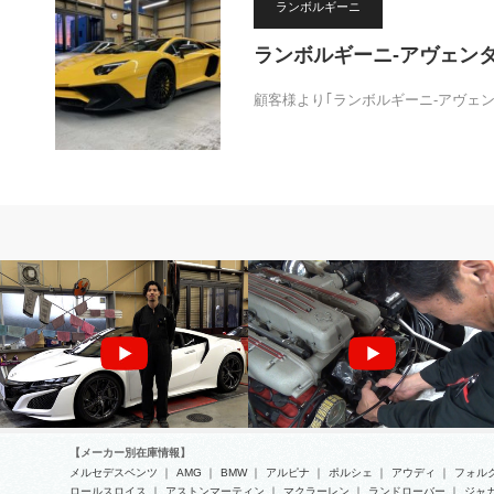
ランボルギーニ
ランボルギーニ-アヴェン
顧客様より｢ランボルギーニ-アヴェ
MOVIE
フェラーリ
【メーカー別在庫情報】
メルセデスベンツ
｜
AMG
｜
BMW
｜
アルピナ
｜
ポルシェ
｜
アウディ
｜
フォル
ロールスロイス
｜
アストンマーティン
｜
マクラーレン
｜
ランドローバー
｜
ジャ