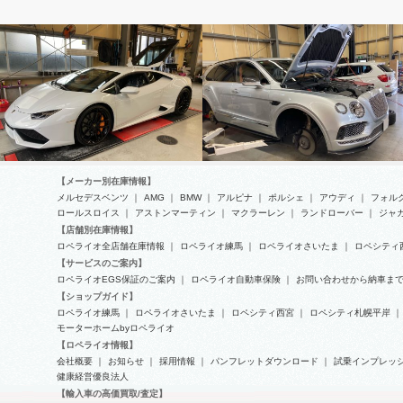
ランボルギーニ
ベントレー
【メーカー別在庫情報】
メルセデスベンツ
｜
AMG
｜
BMW
｜
アルピナ
｜
ポルシェ
｜
アウディ
｜
フォル
ロールスロイス
｜
アストンマーティン
｜
マクラーレン
｜
ランドローバー
｜
ジャ
【店舗別在庫情報】
ロペライオ全店舗在庫情報
｜
ロペライオ練馬
｜
ロペライオさいたま
｜
ロペシティ
ランボルギーニ-ウラカンの車検
ベントレー-ベンテイガの車検整
【サービスのご案内】
整備
備
ロペライオEGS保証のご案内
｜
ロペライオ自動車保険
｜
お問い合わせから納車ま
【ショップガイド】
ロペライオ練馬
｜
ロペライオさいたま
｜
ロペシティ西宮
｜
ロペシティ札幌平岸
｜
モーターホームbyロペライオ
【ロペライオ情報】
会社概要
｜
お知らせ
｜
採用情報
｜
パンフレットダウンロード
｜
試乗インプレッ
健康経営優良法人
【輸入車の高価買取/査定】