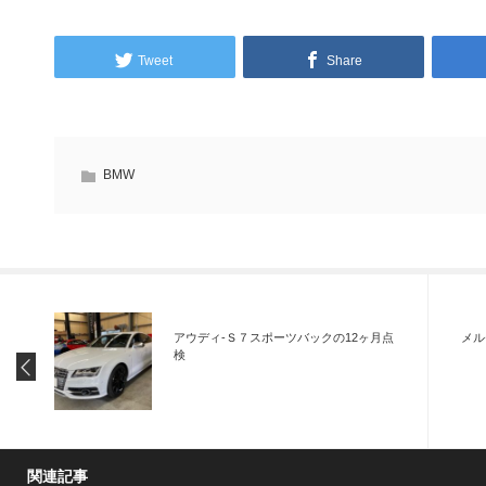
Tweet
Share
BMW
アウディ-Ｓ７スポーツバックの12ヶ月点
メル
検
関連記事