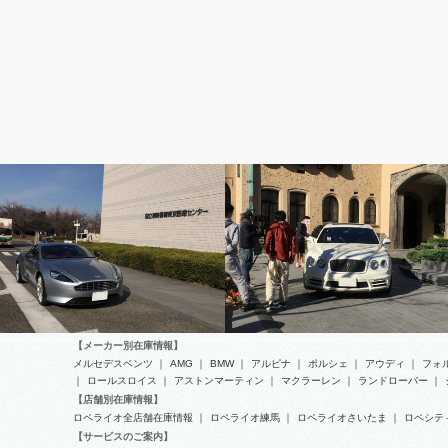
アストンマーティン 劇用車
ベントレー 劇用車
【メーカー別在庫情報】
メルセデスベンツ
｜
AMG
｜
BMW
｜
アルピナ
｜
ポルシェ
｜
アウディ
｜
フォ
｜
ロールスロイス
｜
アストンマーティン
｜
マクラーレン
｜
ランドローバー
｜
【店舗別在庫情報】
アストンマーチンDB9
ベントレー フライングスパー
ロペライオ全店舗在庫情報
｜
ロペライオ練馬
｜
ロペライオさいたま
｜
ロペシテ
【サービスのご案内】