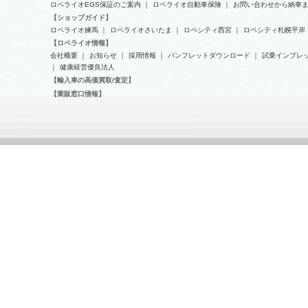
ロペライオEGS保証のご案内
｜
ロペライオ自動車保険
｜
お問い合わせから納車
【ショップガイド】
ロペライオ練馬
｜
ロペライオさいたま
｜
ロペシティ西宮
｜
ロペシティ札幌平岸
【ロペライオ情報】
会社概要
｜
お知らせ
｜
採用情報
｜
パンフレットダウンロード
｜
試乗インプレ
｜
健康経営優良法人
【輸入車の高価買取/査定】
【業販窓口情報】