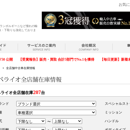
お気に
・ランボルギーニなど憧れの輸
取・下取りも強化しておりま
F50 公開
【受賞報告】販売・買取 合計5部門でNo.1を獲得
【毎日更新】新着
全店舗中古車在庫情報
207
ペライオ全店舗在庫
台
ランド
スペシャルスト
種
ミッション
式
ハンドル
〜
行距離
ボディタイプ