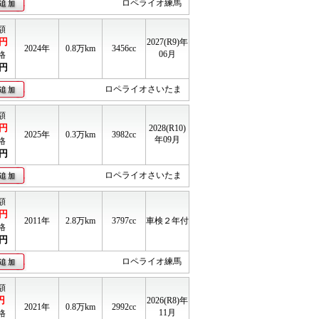
ロペライオ練馬
額
円
2027(R9)年
2024年
0.8
万km
3456cc
06月
格
円
ロペライオさいたま
額
円
2028(R10)
2025年
0.3
万km
3982cc
年09月
格
円
ロペライオさいたま
額
円
2011年
2.8
万km
3797cc
車検２年付
格
円
ロペライオ練馬
額
円
2026(R8)年
2021年
0.8
万km
2992cc
11月
格