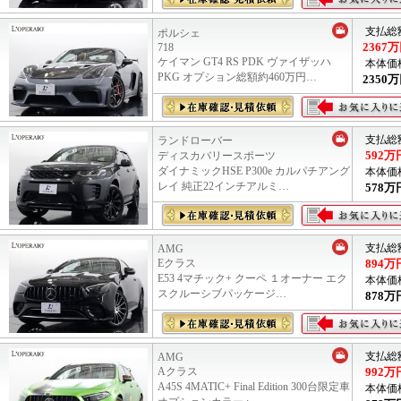
支払総
ポルシェ
2367
万
718
ケイマン GT4 RS PDK ヴァイザッハ
本体価
PKG オプション総額約460万円…
2350
万
支払総
ランドローバー
592
万
ディスカバリースポーツ
ダイナミックHSE P300e カルパチアング
本体価
レイ 純正22インチアルミ…
578
万
支払総
AMG
Eクラス
894
万
E53 4マチック+ クーペ １オーナー エク
本体価
スクルーシブパッケージ…
878
万
支払総
AMG
Aクラス
992
万
A45S 4MATIC+ Final Edition 300台限定車
本体価