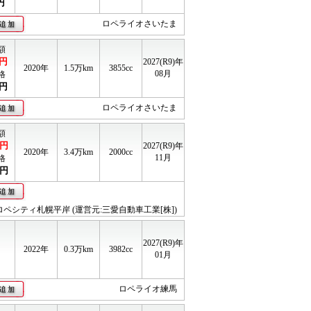
円
ロペライオさいたま
額
円
2027(R9)年
2020年
1.5
万km
3855cc
08月
格
円
ロペライオさいたま
額
円
2027(R9)年
2020年
3.4
万km
2000cc
11月
格
円
ロペシティ札幌平岸 (運営元:三愛自動車工業[株])
2027(R9)年
2022年
0.3
万km
3982cc
01月
ロペライオ練馬