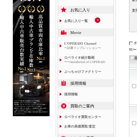
お気に入り
支
0
お気に入り一覧
Movie
L'OPERAIO Channel
〜試乗インプレッション〜
91〜
ロペライオ紹介動画
〜〜Introduction of L'OPERAIO
ぶっちゃけファクトリー
採用情報
採用情報
買取のご案内
ロペライオ買取センター
お車の高価買取/査定