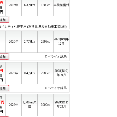
円
2016年
6.3
万km
1200cc
車検整備付
格
円
ロペシティ札幌平岸 (運営元:三愛自動車工業[株])
2027(R9)年
2020年
2.7
万km
2993cc
12月
ロペライオ練馬
額
円
2028(R10)
2025年
0.4
万km
2988cc
年09月
格
円
ロペライオ練馬
額
万円
1,000km未
2029(R11)
2026年
3000cc
年03月
満
格
円