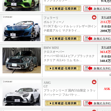
オプションカラー :…
978
万
支払総
フェラーリ
2112
万
ポルトフィーノ
F1 DCT 右ハンドル レッドレザー20イン
本体価
チ鍛造アルミ マグネライ…
2098
万
支払総
BMW MINI
クロスオーバー
363.8
万
クーパーSD ALL4 ピアノブラックエク
本体価
ステリア ALL4トリム モル…
348.8
万
AMG
GT
ASK
ブラックシリーズ 国内53台限定 トラッ
クパッケージ フルバケッ…