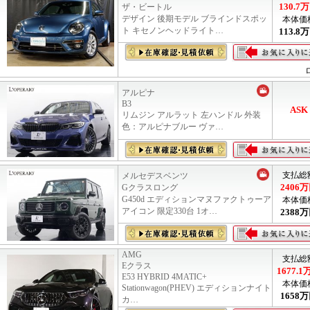
130.7
万
ザ・ビートル
デザイン 後期モデル ブラインドスポッ
本体価
ト キセノンヘッドライト…
113.8
万
アルピナ
B3
ASK
リムジン アルラット 左ハンドル 外装
色：アルピナブルー ヴァ…
支払総
メルセデスベンツ
2406
万
Gクラスロング
G450d エディションマヌファクトゥーア
本体価
アイコン 限定330台 1オ…
2388
万
AMG
支払総
Eクラス
1677.1
E53 HYBRID 4MATIC+
本体価
Stationwagon(PHEV) エディションナイト
1658
万
カ…