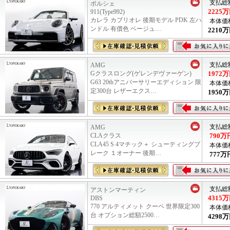
支払総
ポルシェ
2225
万
911(Type992)
カレラ カブリオレ 後期モデル PDK 左ハ
本体価
ンドル 有償色 ベージュ…
2210
万
支払総
AMG
Gクラスロング(ゲレンデヴァーゲン)
1972
万
G63 20thアニバーサリーエディション 限
本体価
定300台 レザーエクス…
1950
万
支払総
AMG
CLAクラス
790
万
CLA45 S 4マチック＋ シューティングブ
本体価
レーク １オーナー 後期…
777
万
支払総
アストンマーティン
4315
万
DBS
770 アルティメット クーペ 世界限定300
本体価
台 オプション総額2500…
4298
万