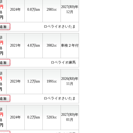
額
円
2027(R9)年
2024年
0.8
万km
2981cc
12月
格
円
ロペライオさいたま
額
円
2021年
4.8
万km
3982cc
車検２年付
格
円
ロペライオ練馬
額
円
2026(R8)年
2023年
1.2
万km
1991cc
11月
格
円
ロペライオさいたま
額
円
2027(R9)年
2024年
0.2
万km
5203cc
01月
格
円