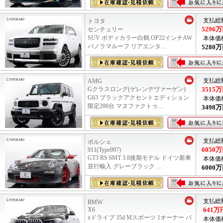
支払総
トヨタ
5296
万
センチュリー
SUV ボディカラー白鶴 OP22インチAW
本体価
パノラマルーフ リアエンタ…
5280
万
支払総
AMG
Gクラスロング(ゲレンデヴァーゲン)
3515
万
G63 ブラックアクセントエディション
本体価
限定200台 マヌファクトゥ…
3498
万
支払総
ポルシェ
6050
万
911(Type997)
GT3 RS 6MT 3.8後期モデル ドイツ新車
本体価
並行輸入 グレーブラック …
6000
万
支払総
BMW
X6
641
万
xドライブ 35d Mスポーツ 1オーナー パ
本体価