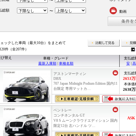
〜
払総額
〜
動画
チェックした車両（最大10台）をまとめて
比較して
120件（全207件）
並び替え
車種・グレード
支払総
最新入庫順
|
車種名順
安
|
高
支払総
アストンマーティン
2653
万
DBX
707 Japan Midnight Podium Edition 国内11
本体価
台限定 専用マットカ…
2638
万
ベントレー
コンチネンタル GT
ASK
V8 S ムーンクラウドエディション 国内
限定12台 左ハンドル ツ…