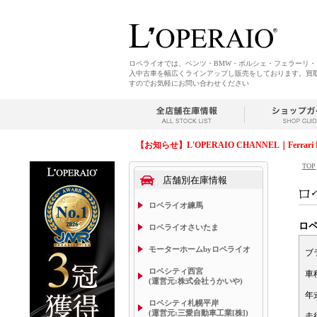
ロペライオでは、ベンツ・BMW・ポルシェ・フェラーリ
入中古車を幅広くラインアップし販売をしております。買
すのでお気軽にお問い合わせください
【お知らせ】L'OPERAIO CHANNEL｜Ferrari 
TOP
店舗別在庫情報
ロペライオ練馬
ロ
ロペライオさいたま
モーターホームbyロペライオ
ブ
ロペシティ西宮
車
(運営元:株式会社うかいや)
年
ロペシティ札幌平岸
(運営元:三愛自動車工業[株])
走