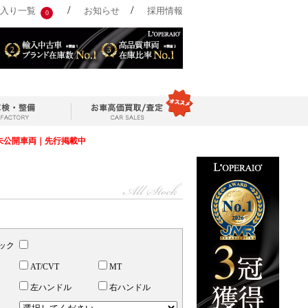
/
/
入り一覧
お知らせ
採用情報
0
未公開車両｜先行掲載中
ック
AT/CVT
MT
左ハンドル
右ハンドル