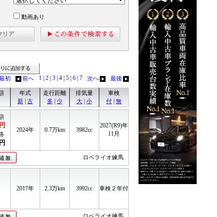
動画あり
見る
見積りに追加する
1
|
2
|
3
| 4
|
5
|
6
|
7
最初
前へ
次へ
最後
額
年式
走行距離
排気量
車検
新
|
古
多
|
少
大
|
小
付
|
無
額
円
2027(R9)年
2024年
0.7
万km
3982cc
11月
格
円
ロペライオ練馬
2017年
2.3
万km
3992cc
車検２年付
ロペライオ練馬