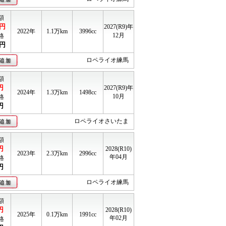
額
円
2027(R9)年
2022年
1.1
万km
3996cc
12月
格
円
ロペライオ練馬
額
円
2027(R9)年
2024年
1.3
万km
1498cc
10月
格
円
ロペライオさいたま
額
円
2028(R10)
2023年
2.3
万km
2996cc
年04月
格
円
ロペライオ練馬
額
円
2028(R10)
2025年
0.1
万km
1991cc
年02月
格