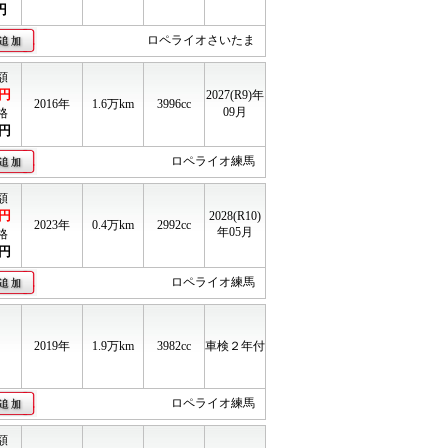
円
ロペライオさいたま
額
円
2027(R9)年
2016年
1.6
万km
3996cc
09月
格
円
ロペライオ練馬
額
円
2028(R10)
2023年
0.4
万km
2992cc
年05月
格
円
ロペライオ練馬
2019年
1.9
万km
3982cc
車検２年付
ロペライオ練馬
額