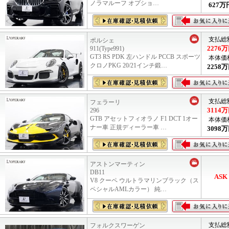
ノラマルーフ オプショ…
627
万
支払総
ポルシェ
2276
万
911(Type991)
GT3 RS PDK 左ハンドル PCCB スポーツ
本体価
クロノPKG 20/21インチ鍛…
2258
万
支払総
フェラーリ
3114
万
296
GTB アセットフィオラノ F1 DCT 1オー
本体価
ナー車 正規ディーラー車 …
3098
万
アストンマーティン
DB11
ASK
V8 クーペ ウルトラマリンブラック（ス
ペシャルAMLカラー） 純…
支払総
フォルクスワーゲン