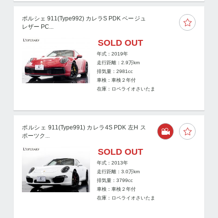
ポルシェ 911(Type992) カレラS PDK ベージュ
レザー PC...
SOLD OUT
年式：2019年
走行距離：
2.9
万km
排気量：2981cc
車検：車検２年付
在庫：ロペライオさいたま
ポルシェ 911(Type991) カレラ4S PDK 左H ス
ポーツク...
SOLD OUT
年式：2013年
走行距離：
3.0
万km
排気量：3799cc
車検：車検２年付
在庫：ロペライオさいたま