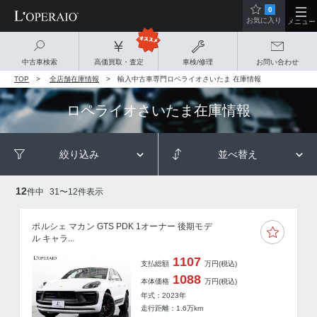
0
お気に入り
メニュー
中古車検索
高価買取・査定
車検/修理
お問い合わせ
TOP
全店舗在庫情報
輸入中古車専門ロペライオさいたま 在庫情報
ロペライオさいたま在庫情報
絞り込み
並べ替え
12
件中
31
〜
12
件表示
ポルシェ マカン GTS PDK 1オーナー 後期モデ
ル キャラ...
1107
支払総額
万円
(税込)
1088
本体価格
万円
(税込)
年式：2023年
走行距離：
1.6
万km