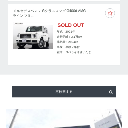
メルセデスベンツ Gクラスロング G400d AMG
ライン マヌ...
SOLD OUT
年式：2021年
走行距離：
3.1
万km
排気量：2924cc
車検：車検２年付
在庫：ロペライオさいたま
再検索する