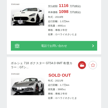
1116
支払総額
万円
(税込)
1098
本体価格
万円
(税込)
年式：2019年
走行距離：
1.0
万km
排気量：4691cc
車検：車検２年付
在庫：ロペライオさいたま
電話でお問い合わせ
ポルシェ 718 ボクスター GTS4.0 6MT 有償カ
ラー：GTシ...
SOLD OUT
年式：2021年
走行距離：
1.7
万km
排気量：3995cc
車検：車検２年付
在庫：ロペライオさいたま