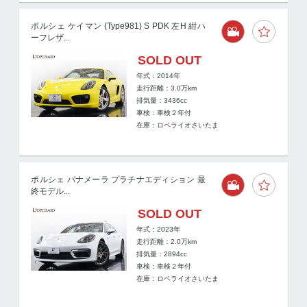
ポルシェ ケイマン (Type981) S PDK 左H 紺ハ
ーフレザ...
SOLD OUT
年式：2014年
走行距離：
3.0
万km
排気量：3436cc
車検：車検２年付
在庫：ロペライオさいたま
ポルシェ パナメーラ プラチナエディション 最
終モデル...
SOLD OUT
年式：2023年
走行距離：
2.0
万km
排気量：2894cc
車検：車検２年付
在庫：ロペライオさいたま