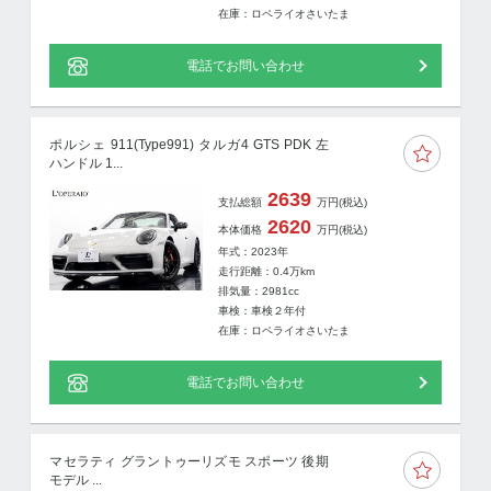
在庫：ロペライオさいたま
電話でお問い合わせ
ポルシェ 911(Type991) タルガ4 GTS PDK 左
ハンドル 1...
2639
支払総額
万円
(税込)
2620
本体価格
万円
(税込)
年式：2023年
走行距離：
0.4
万km
排気量：2981cc
車検：車検２年付
在庫：ロペライオさいたま
電話でお問い合わせ
マセラティ グラントゥーリズモ スポーツ 後期
モデル ...