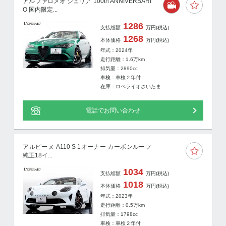
アルファロメオ ジュリア 100th ANNIVERSARI
O 国内限定...
1286
支払総額
万円
(税込)
1268
本体価格
万円
(税込)
年式：2024年
走行距離：
1.6
万km
排気量：2890cc
車検：車検２年付
在庫：ロペライオさいたま
電話でお問い合わせ
アルピーヌ A110 S 1オーナー カーボンルーフ
純正18イ...
1034
支払総額
万円
(税込)
1018
本体価格
万円
(税込)
年式：2023年
走行距離：
0.5
万km
排気量：1798cc
車検：車検２年付