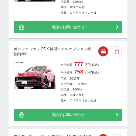
排気量：2894cc
車検：車検２年付
在庫：ロペライオさいたま
電話でお問い合わせ
ポルシェ マカン PDK 後期モデル オプション総
額約200...
777
支払総額
万円
(税込)
758
本体価格
万円
(税込)
年式：2023年
走行距離：
0.5
万km
排気量：2000cc
車検：車検２年付
在庫：ロペライオさいたま
電話でお問い合わせ