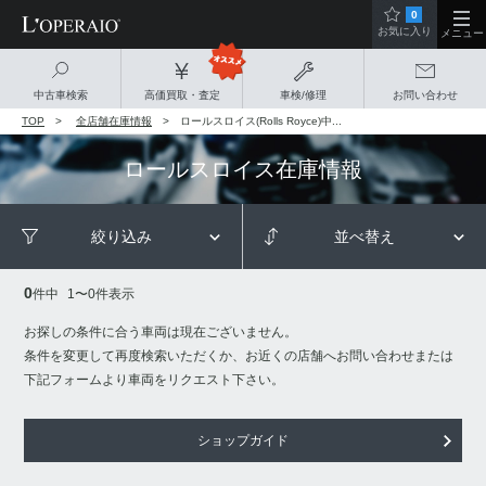
0
お気に入り
メニュー
中古車検索
高価買取・査定
車検/修理
お問い合わせ
TOP
全店舗在庫情報
ロールスロイス(Rolls Royce)中...
ロールスロイス
在庫情報
絞り込み
並べ替え
0
件中
1
〜
0
件表示
お探しの条件に合う車両は現在ございません。
条件を変更して再度検索いただくか、お近くの店舗へお問い合わせまたは
下記フォームより車両をリクエスト下さい。
ショップガイド