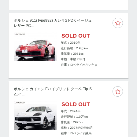
ポルシェ 911(Type992) カレラS PDK ベージュ
レザー PC...
SOLD OUT
年式：2019年
走行距離：
2.9
万km
排気量：2981cc
車検：車検２年付
在庫：ロペライオさいたま
ポルシェ カイエン Eハイブリッド クーペ Tip-S
21イ...
SOLD OUT
年式：2024年
走行距離：
1.9
万km
排気量：2995cc
車検：2027(R9)年04月
在庫：ロペライオ練馬