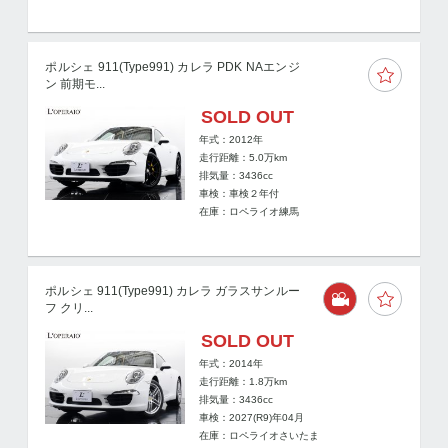
ポルシェ 911(Type991) カレラ PDK NAエンジ
ン 前期モ...
SOLD OUT
年式：2012年
走行距離：
5.0
万km
排気量：3436cc
車検：車検２年付
在庫：ロペライオ練馬
ポルシェ 911(Type991) カレラ ガラスサンルー
フ クリ...
SOLD OUT
年式：2014年
走行距離：
1.8
万km
排気量：3436cc
車検：2027(R9)年04月
在庫：ロペライオさいたま