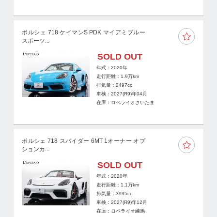
ポルシェ 718 ケイマンS PDK マイアミブルー
スポーツ...
SOLD OUT
年式：2020年
走行距離：
1.9
万km
排気量：2497cc
車検：2027(R9)年04月
在庫：ロペライオさいたま
ポルシェ 718 スパイダー 6MT 1オーナー オプ
ションカ...
SOLD OUT
年式：2020年
走行距離：
1.1
万km
排気量：3995cc
車検：2027(R9)年12月
在庫：ロペライオ練馬