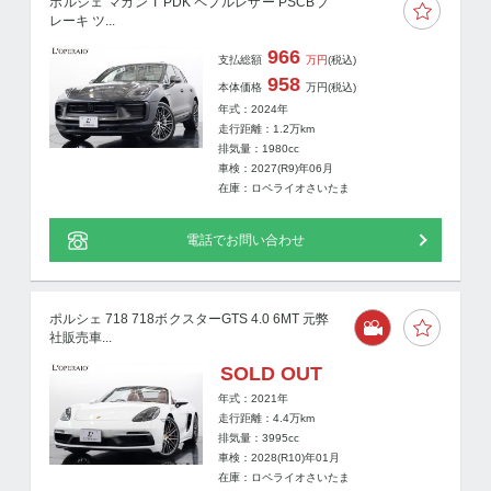
ポルシェ マカン T PDK ペプルレザー PSCBブ
レーキ ツ...
966
支払総額
万円
(税込)
958
本体価格
万円
(税込)
年式：2024年
走行距離：
1.2
万km
排気量：1980cc
車検：2027(R9)年06月
在庫：ロペライオさいたま
電話でお問い合わせ
ポルシェ 718 718ボクスターGTS 4.0 6MT 元弊
社販売車...
SOLD OUT
年式：2021年
走行距離：
4.4
万km
排気量：3995cc
車検：2028(R10)年01月
在庫：ロペライオさいたま