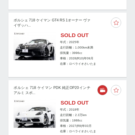
ポルシェ 718 ケイマン GT4 RS 1オーナー ヴァ
イザッハ...
SOLD OUT
年式：2025年
走行距離：
1,000km未満
排気量：3996cc
車検：2028(R10)年09月
在庫：ロペライオさいたま
ポルシェ 718 ケイマン PDK 純正OP20インチ
アルミ スポ...
SOLD OUT
年式：2018年
走行距離：
2.3
万km
排気量：1988cc
車検：2027(R9)年03月
在庫：ロペライオさいたま