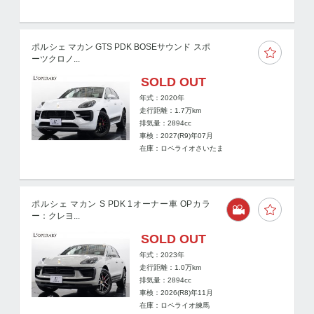
ポルシェ マカン GTS PDK BOSEサウンド スポ
ーツクロノ...
SOLD OUT
年式：2020年
走行距離：
1.7
万km
排気量：2894cc
車検：2027(R9)年07月
在庫：ロペライオさいたま
ポルシェ マカン S PDK 1オーナー車 OPカラ
ー：クレヨ...
SOLD OUT
年式：2023年
走行距離：
1.0
万km
排気量：2894cc
車検：2026(R8)年11月
在庫：ロペライオ練馬