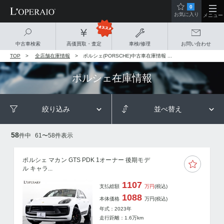
0
お気に入り
メニュー
中古車検索
高価買取・査定
車検/修理
お問い合わせ
TOP
全店舗在庫情報
ポルシェ(PORSCHE)中古車在庫情報 ...
ポルシェ
在庫情報
絞り込み
並べ替え
58
件中
61
〜
58
件表示
ポルシェ マカン GTS PDK 1オーナー 後期モデ
ル キャラ...
1107
支払総額
万円
(税込)
1088
本体価格
万円
(税込)
年式：2023年
走行距離：
1.6
万km