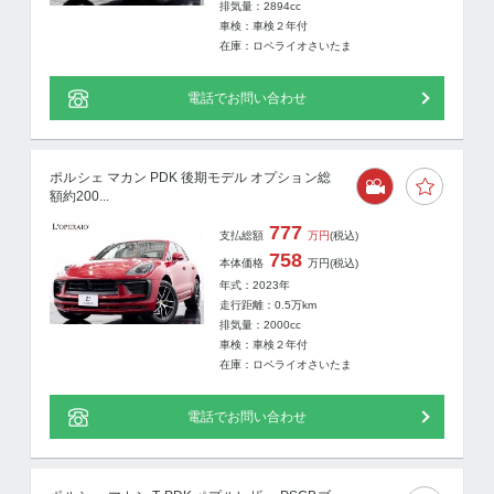
排気量：2894cc
車検：車検２年付
在庫：ロペライオさいたま
電話でお問い合わせ
ポルシェ マカン PDK 後期モデル オプション総
額約200...
777
支払総額
万円
(税込)
758
本体価格
万円
(税込)
年式：2023年
走行距離：
0.5
万km
排気量：2000cc
車検：車検２年付
在庫：ロペライオさいたま
電話でお問い合わせ