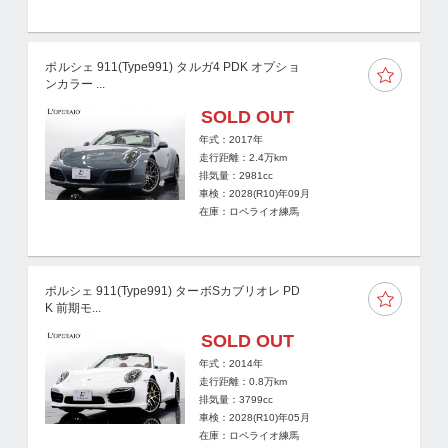
ポルシェ 911(Type991) タルガ4 PDK オプショ
ンカラー ...
SOLD OUT
年式：2017年
走行距離：
2.4
万km
排気量：2981cc
車検：2028(R10)年09月
在庫：ロペライオ練馬
ポルシェ 911(Type991) ターボSカブリオレ PD
K 前期モ...
SOLD OUT
年式：2014年
走行距離：
0.8
万km
排気量：3799cc
車検：2028(R10)年05月
在庫：ロペライオ練馬