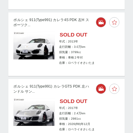
ポルシェ 911(Type991) カレラ4S PDK 左H ス
ポーツク...
SOLD OUT
年式：2013年
走行距離：
3.0
万km
排気量：3799cc
車検：車検２年付
在庫：ロペライオさいたま
ポルシェ 911(Type991) カレラGTS PDK 左ハ
ンドル サン...
SOLD OUT
年式：2017年
走行距離：
2.4
万km
排気量：2981cc
車検：2026(R8)年12月
在庫：ロペライオさいたま