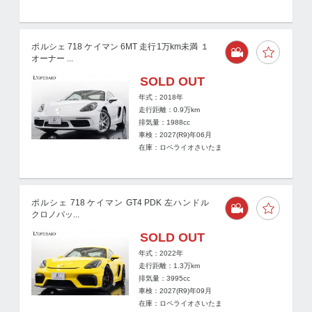
ポルシェ 718 ケイマン 6MT 走行1万km未満 １
オーナー ...
SOLD OUT
年式：2018年
走行距離：
0.9
万km
排気量：1988cc
車検：2027(R9)年06月
在庫：ロペライオさいたま
ポルシェ 718 ケイマン GT4 PDK 左ハンドル
クロノパッ...
SOLD OUT
年式：2022年
走行距離：
1.3
万km
排気量：3995cc
車検：2027(R9)年09月
在庫：ロペライオさいたま