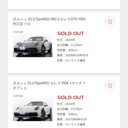
ポルシェ 911(Type992) 992.2カレラGTS PDK
PCCB フロ...
SOLD OUT
年式：2025年
走行距離：
0.2
万km
排気量：3591cc
車検：2028(R10)年05月
在庫：ロペライオ練馬
ポルシェ 911(Type992) カレラ PDK 1オーナー
オプショ...
SOLD OUT
年式：2024年
走行距離：
0.5
万km
排気量：2981cc
車検：2027(R9)年01月
在庫：ロペライオ練馬