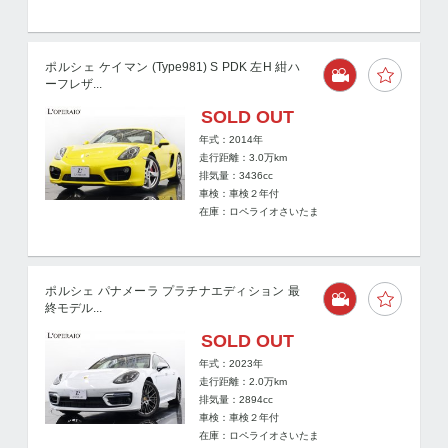
ポルシェ ケイマン (Type981) S PDK 左H 紺ハ
ーフレザ...
SOLD OUT
年式：2014年
走行距離：
3.0
万km
排気量：3436cc
車検：車検２年付
在庫：ロペライオさいたま
ポルシェ パナメーラ プラチナエディション 最
終モデル...
SOLD OUT
年式：2023年
走行距離：
2.0
万km
排気量：2894cc
車検：車検２年付
在庫：ロペライオさいたま