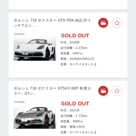
ポルシェ 718 ボクスター GTS PDK 純正20イ
ンチアルミ ...
SOLD OUT
年式：2018年
走行距離：
2.2
万km
排気量：2497cc
車検：2028(R10)年01月
在庫：ロペライオさいたま
ポルシェ 718 ボクスター GTS4.0 6MT 有償カ
ラー：GTシ...
SOLD OUT
年式：2021年
走行距離：
1.7
万km
排気量：3995cc
車検：車検２年付
在庫：ロペライオさいたま