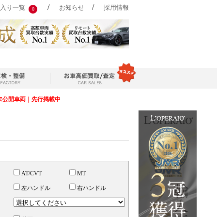
/
/
入り一覧
お知らせ
採用情報
0
未公開車両｜先行掲載中
AT/CVT
MT
左ハンドル
右ハンドル