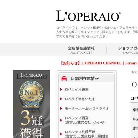
ロペライオでは、ベンツ・BMW・ポルシェ・フェラーリ
入中古車を幅広くラインアップし販売をしております。買
すのでお気軽にお問い合わせください
【お知らせ】L'OPERAIO CHANNEL｜Ferrari 
TOP
店舗別在庫情報
ロペライオ練馬
ロ
ロペライオさいたま
モーターホームbyロペライオ
車
ロペシティ西宮
年
(運営元:株式会社うかいや)
走
ロペシティ札幌平岸
(運営元:三愛自動車工業[株])