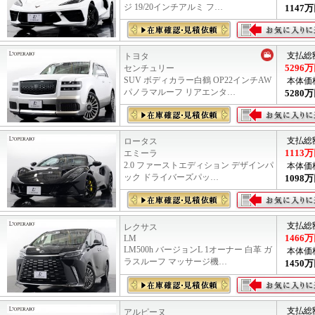
ジ 19/20インチアルミ フ…
1147
万
支払総
トヨタ
5296
万
センチュリー
SUV ボディカラー白鶴 OP22インチAW
本体価
パノラマルーフ リアエンタ…
5280
万
支払総
ロータス
1113
万
エミーラ
2.0 ファーストエディション デザインパ
本体価
ック ドライバーズパッ…
1098
万
支払総
レクサス
1466
万
LM
LM500h バージョンL 1オーナー 白革 ガ
本体価
ラスルーフ マッサージ機…
1450
万
支払総
アルピーヌ