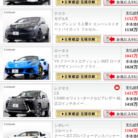
支払総
テスラ
1152
万
モデルX
ロングレンジ ５人乗り エンハンストオ
本体価
ートパイロット フルセル…
1138
万
支払総
ロータス
1043
万
エミーラ
V6 ファーストエディション 6MT ロータ
本体価
スデザインパック ドライ…
1028
万
支払総
レクサス
1433
万
LX
LX600 ホワイト×ダークセピアレザー 純
本体価
正22インチホイー…
1418
万
支払総
シボレー
1164
万
コルベット
クーペ 2LT Z51パフォーマンスパッケー
本体価