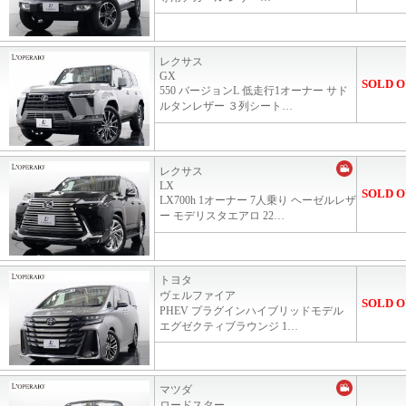
レクサス
GX
SOLD O
550 バージョンL 低走行1オーナー サド
ルタンレザー ３列シート…
レクサス
LX
SOLD O
LX700h 1オーナー 7人乗り ヘーゼルレザ
ー モデリスタエアロ 22…
トヨタ
ヴェルファイア
SOLD O
PHEV プラグインハイブリッドモデル
エグゼクティブラウンジ 1…
マツダ
ロードスター