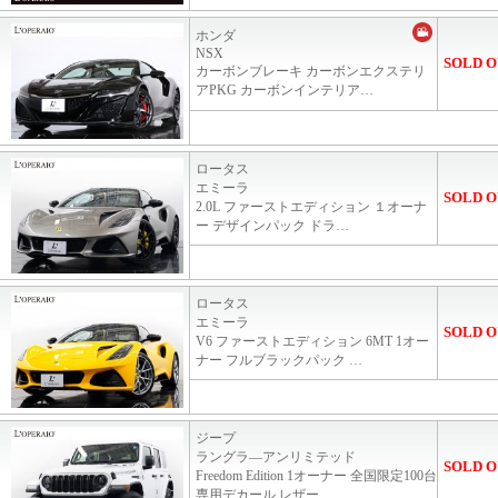
ホンダ
NSX
SOLD O
カーボンブレーキ カーボンエクステリ
アPKG カーボンインテリア…
ロータス
エミーラ
SOLD O
2.0L ファーストエディション １オーナ
ー デザインパック ドラ…
ロータス
エミーラ
SOLD O
V6 ファーストエディション 6MT 1オー
ナー フルブラックパック …
ジープ
ラングラ―アンリミテッド
SOLD O
Freedom Edition 1オーナー 全国限定100台
専用デカール レザー…