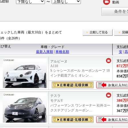
払総額
〜
動画
チェックした車両（最大10台）をまとめて
比較して
26件（全26件）
並び替え
車種・グレード
支払総
最新入庫順
|
車種名順
安
|
高
支払総
アルピーヌ
872
万
A110
S シャシースポール カーボンルーフ 18
本体価
インチ鍛造アルミ オレン…
858
万
支払総
テスラ
380
万
モデルY
パフォーマンス ワンオーナー 社外ヨー
本体価
クステアリング カーボン…
367
万