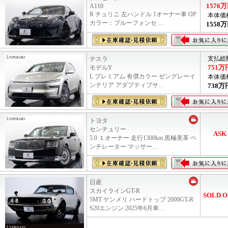
1576
万
A110
R チュリニ 左ハンドル 1オーナー車 OP
本体価
カラー：ブルーフォンセ …
1558
万
支払総
テスラ
751
万
モデルY
L プレミアム 有償カラー ゼングレーイ
本体価
ンテリア アダプティブサ…
738
万
トヨタ
センチュリー
ASK
5.0 １オーナー 走行1300km 黒極美革 ベ
ンチレーター マッサー…
日産
スカイラインGT-R
SOLD O
5MT ケンメリ ハードトップ 2000GT-R
S20エンジン 2025年6月車…