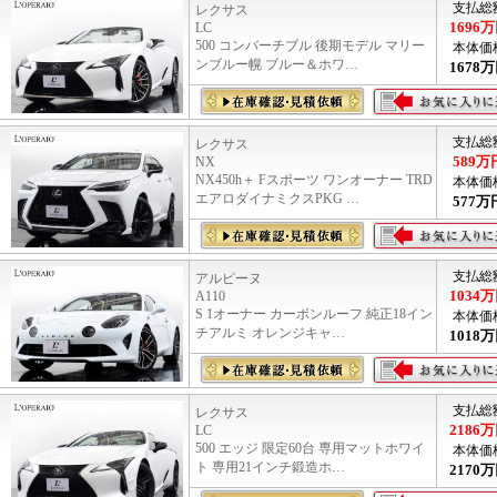
支払総
レクサス
1696
万
LC
500 コンバーチブル 後期モデル マリー
本体価
ンブルー幌 ブルー＆ホワ…
1678
万
支払総
レクサス
589
万
NX
NX450h＋ Fスポーツ ワンオーナー TRD
本体価
エアロダイナミクスPKG …
577
万
支払総
アルピーヌ
1034
万
A110
S 1オーナー カーボンルーフ 純正18イン
本体価
チアルミ オレンジキャ…
1018
万
支払総
レクサス
2186
万
LC
500 エッジ 限定60台 専用マットホワイ
本体価
ト 専用21インチ鍛造ホ…
2170
万