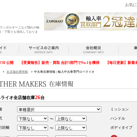
お気に
・ランボルギーニなど憧れの輸
取・下取りも強化しておりま
F50 公開
【受賞報告】販売・買取 合計5部門でNo.1を獲得
【毎日更新】新着
全店舗在庫情報
中古車在庫情報 | 輸入中古車専門ロペライオ
26
ペライオ全店舗在庫
台
種
ミッション
式
ハンドル
〜
行距離
ボディタイプ
〜