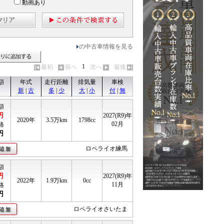
動画あり
の中古車情報を見る
見る
見積りに追加する
1
最初
前へ
次へ
最後
額
年式
走行距離
排気量
車検
新
|
古
多
|
少
大
|
小
付
|
無
額
円
2027(R9)年
2020年
3.5
万km
1798cc
02月
格
円
ロペライオ練馬
額
円
2027(R9)年
2022年
1.9
万km
0cc
11月
格
円
ロペライオさいたま