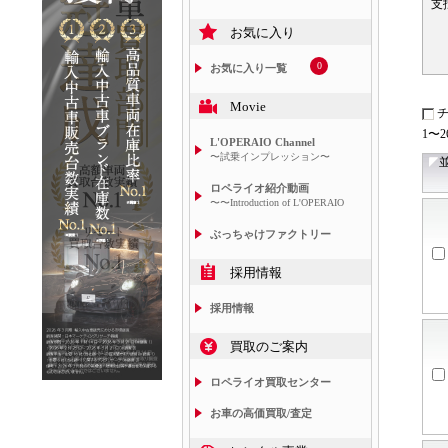
支
お気に入り
0
お気に入り一覧
Movie
1〜
L'OPERAIO Channel
〜試乗インプレッション〜
ロペライオ紹介動画
〜〜Introduction of L'OPERAIO
ぶっちゃけファクトリー
採用情報
採用情報
買取のご案内
ロペライオ買取センター
お車の高価買取/査定