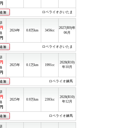
円
ロペライオさいたま
額
円
2027(R9)年
2024年
0.8
万km
3456cc
06月
格
円
ロペライオさいたま
額
円
2028(R10)
2025年
0.1
万km
1991cc
年10月
格
円
ロペライオ練馬
額
円
2028(R10)
2025年
0.9
万km
2393cc
年12月
格
円
ロペライオ練馬
額