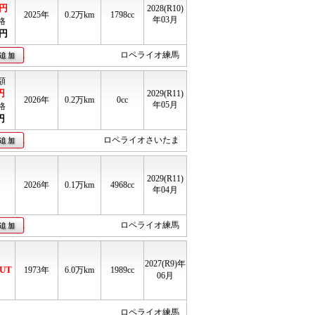
円
2028(R10)
2025年
0.2
万km
1798cc
年03月
格
円
ロペライオ練馬
額
円
2029(R11)
2026年
0.2
万km
0cc
年05月
格
円
ロペライオさいたま
2029(R11)
2026年
0.1
万km
4968cc
年04月
ロペライオ練馬
2027(R9)年
UT
1973年
6.0
万km
1989cc
06月
ロペライオ練馬