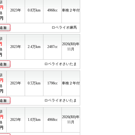
額
円
2023年
0.8
万km
4968cc
車検２年付
格
円
ロペライオ練馬
額
円
2026(R8)年
2023年
2.4
万km
2487cc
11月
格
円
ロペライオさいたま
額
円
2023年
0.5
万km
1798cc
車検２年付
格
円
ロペライオさいたま
額
円
2026(R8)年
2023年
1.0
万km
4968cc
11月
格
円