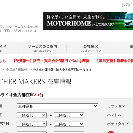
お気に
・ランボルギーニなど憧れの輸
取・下取りも強化しておりま
ちら
【受賞報告】販売・買取 合計5部門でNo.1を獲得
【毎日更新】新着未公
全店舗在庫情報
中古車在庫情報 | 輸入中古車専門ロペライオ
25
ペライオ全店舗在庫
台
種
ミッション
式
ハンドル
〜
行距離
ボディタイプ
〜