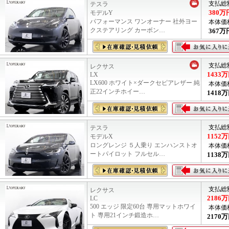
支払総
テスラ
380
万
モデルY
パフォーマンス ワンオーナー 社外ヨー
本体価
クステアリング カーボン…
367
万
支払総
レクサス
1433
万
LX
LX600 ホワイト×ダークセピアレザー 純
本体価
正22インチホイー…
1418
万
支払総
テスラ
1152
万
モデルX
ロングレンジ ５人乗り エンハンストオ
本体価
ートパイロット フルセル…
1138
万
支払総
レクサス
2186
万
LC
500 エッジ 限定60台 専用マットホワイ
本体価
ト 専用21インチ鍛造ホ…
2170
万