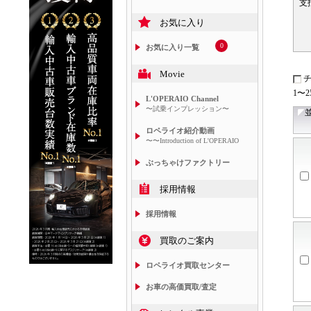
支
お気に入り
0
お気に入り一覧
Movie
1〜
L'OPERAIO Channel
〜試乗インプレッション〜
ロペライオ紹介動画
〜〜Introduction of L'OPERAIO
ぶっちゃけファクトリー
採用情報
採用情報
買取のご案内
ロペライオ買取センター
お車の高価買取/査定