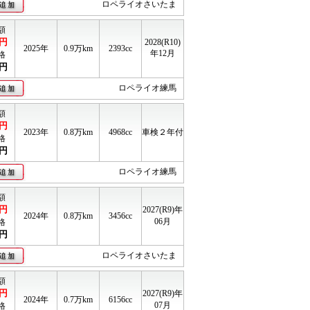
ロペライオさいたま
額
円
2028(R10)
2025年
0.9
万km
2393cc
年12月
格
円
ロペライオ練馬
額
円
2023年
0.8
万km
4968cc
車検２年付
格
円
ロペライオ練馬
額
円
2027(R9)年
2024年
0.8
万km
3456cc
06月
格
円
ロペライオさいたま
額
円
2027(R9)年
2024年
0.7
万km
6156cc
07月
格