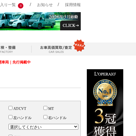
/
/
入り一覧
お知らせ
採用情報
0
開車両｜先行掲載中
AT/CVT
MT
左ハンドル
右ハンドル