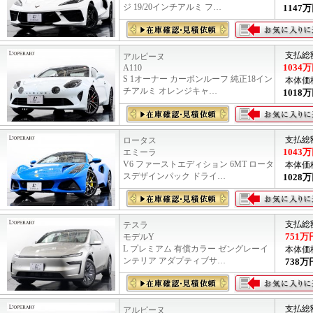
ジ 19/20インチアルミ フ…
1147
万
支払総
アルピーヌ
1034
万
A110
S 1オーナー カーボンルーフ 純正18イン
本体価
チアルミ オレンジキャ…
1018
万
支払総
ロータス
1043
万
エミーラ
V6 ファーストエディション 6MT ロータ
本体価
スデザインパック ドライ…
1028
万
支払総
テスラ
751
万
モデルY
L プレミアム 有償カラー ゼングレーイ
本体価
ンテリア アダプティブサ…
738
万
支払総
アルピーヌ