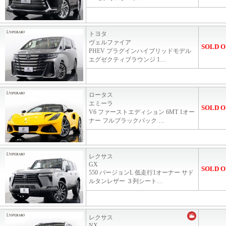
トヨタ
ヴェルファイア
SOLD O
PHEV プラグインハイブリッドモデル
エグゼクティブラウンジ 1…
ロータス
エミーラ
SOLD O
V6 ファーストエディション 6MT 1オー
ナー フルブラックパック …
レクサス
GX
SOLD O
550 バージョンL 低走行1オーナー サド
ルタンレザー ３列シート…
レクサス
NX