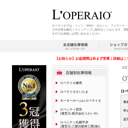
ロペライオでは、ベンツ・BMW・ポルシェ・フェラーリ
入中古車を幅広くラインアップし販売をしております。買
すのでお気軽にお問い合わせください
【お知らせ】お盆期間は休まず営業｜詳細はこ
TOP
店舗別在庫情報
ロペライオ練馬
ロ
ロペライオさいたま
モーターホームbyロペライオ
車
ロペシティ西宮
年
(運営元:株式会社うかいや)
走
ロペシティ札幌平岸
(運営元:三愛自動車工業[株])