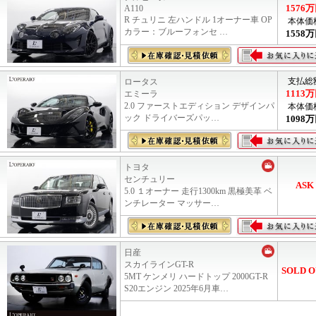
1576
万
A110
R チュリニ 左ハンドル 1オーナー車 OP
本体価
カラー：ブルーフォンセ …
1558
万
支払総
ロータス
1113
万
エミーラ
2.0 ファーストエディション デザインパ
本体価
ック ドライバーズパッ…
1098
万
トヨタ
センチュリー
ASK
5.0 １オーナー 走行1300km 黒極美革 ベ
ンチレーター マッサー…
日産
スカイラインGT-R
SOLD O
5MT ケンメリ ハードトップ 2000GT-R
S20エンジン 2025年6月車…