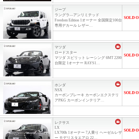
ジープ
ラングラ―アンリミテッド
SOLD O
Freedom Edition 1オーナー 全国限定100台
専用デカール レザー…
マツダ
ロードスター
SOLD O
マツダ スピリット レーシング 6MT 2200
台限定 1オーナー RAYS1…
ホンダ
NSX
SOLD O
カーボンブレーキ カーボンエクステリ
アPKG カーボンインテリア…
レクサス
LX
SOLD O
LX700h 1オーナー 7人乗り ヘーゼルレザ
ー モデリスタエアロ 22…