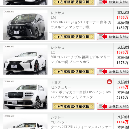
支払総
レクサス
1466
万
LM
LM500h バージョンL 1オーナー 白革 ガ
本体価
ラスルーフ マッサージ機…
1450
万
支払総
レクサス
1696
万
LC
500 コンバーチブル 後期モデル マリー
本体価
ンブルー幌 ブルー＆ホワ…
1678
万
支払総
トヨタ
5296
万
センチュリー
SUV ボディカラー白鶴 OP22インチAW
本体価
パノラマルーフ リアエンタ…
5280
万
支払総
シボレー
1164
万
コルベット
クーペ 2LT Z51パフォーマンスパッケー
本体価