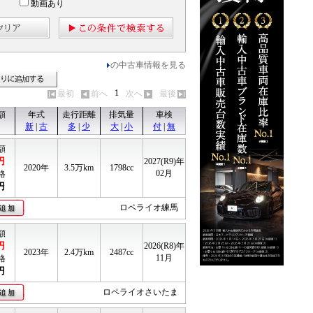
動画あり
の中古車情報を見る
見る
見積りに追加する
1
最初
前へ
次へ
最後
額
年式
走行距離
排気量
車検
新
|
古
多
|
少
大
|
小
付
|
無
額
円
2027(R9)年
2020年
3.5
万km
1798cc
02月
格
円
ロペライオ練馬
額
円
2026(R8)年
2023年
2.4
万km
2487cc
11月
格
円
ロペライオさいたま