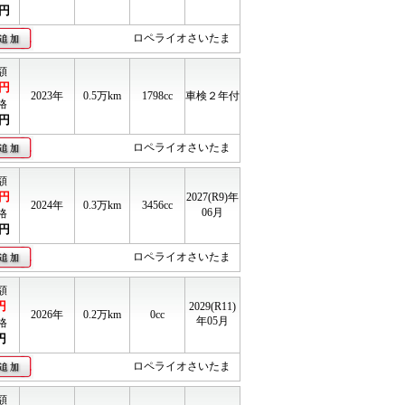
円
ロペライオさいたま
額
円
2023年
0.5
万km
1798cc
車検２年付
格
円
ロペライオさいたま
額
円
2027(R9)年
2024年
0.3
万km
3456cc
06月
格
円
ロペライオさいたま
額
円
2029(R11)
2026年
0.2
万km
0cc
年05月
格
円
ロペライオさいたま
額