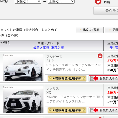
払総額
〜
動画
チェックした車両（最大10台）をまとめて
比較して
25件（全25件）
並び替え
車種・グレード
支払総
最新入庫順
|
車種名順
安
|
高
支払総
アルピーヌ
872
万
A110
S シャシースポール カーボンルーフ 18
本体価
インチ鍛造アルミ オレン…
858
万
支払総
レクサス
589
万
NX
NX450h＋ Fスポーツ ワンオーナー TRD
本体価
エアロダイナミクスPKG …
577
万