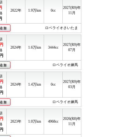
額
円
2027(R9)年
2022年
1.9
万km
0cc
11月
格
円
ロペライオさいたま
額
円
2027(R9)年
2024年
1.6
万km
3444cc
07月
格
円
ロペライオ練馬
額
円
2027(R9)年
2024年
1.4
万km
0cc
03月
格
円
ロペライオ練馬
額
円
2026(R8)年
2023年
1.0
万km
4968cc
11月
格
円