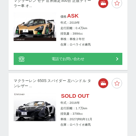
マクラーレン セナ 世界限定500台 正規ディー
ラー車 オ...
ASK
価格
年式：2019年
走行距離：
0.4
万km
排気量：3994cc
車検：車検２年付
在庫：ロペライオ練馬
電話でお問い合わせ
マクラーレン 650S スパイダー 左ハンドル タ
ンレザー ...
SOLD OUT
年式：2016年
走行距離：
1.7
万km
排気量：3799cc
車検：2027(R9)年11月
在庫：ロペライオ練馬