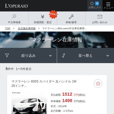
0
お気に入り
メニュー
中古車検索
高価買取・査定
車検/修理
お問い合わせ
TOP
全店舗在庫情報
マクラーレン(McLaren)中古車在庫情...
マクラーレン
在庫情報
絞り込み
並べ替え
5
件中
1
〜
5
件表示
マクラーレン 650S スパイダー 左ハンドル 19/
20インチ...
1512
支払総額
万円
(税込)
1498
本体価格
万円
(税込)
年式：2014年
走行距離：
2.5
万km