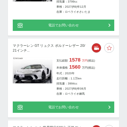
排気量：3799cc
車検：2027(R9)年12月
在庫：ロペライオさいたま
電話でお問い合わせ
マクラーレン GT リュクス ボルドーレザー 20/
21インチ...
1578
支払総額
万円
(税込)
1560
本体価格
万円
(税込)
年式：2020年
走行距離：
1.1
万km
排気量：3994cc
車検：2027(R9)年08月
在庫：ロペライオ練馬
電話でお問い合わせ