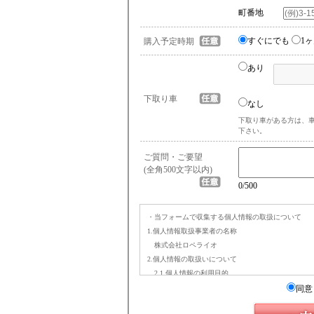
町番地
すぐにでも
1
購入予定時期
あり
下取り車
なし
下取り車がある方は、
下さい。
ご質問・ご要望
(全角500文字以内)
0
/500
・当フォームで収集する個人情報の取扱について
1.個人情報取扱事業者の名称
株式会社ロペライオ
2.個人情報の取扱いについて
2.1.個人情報の利用目的
(a) お問合せへの回答(お問い合わせフォーム経由時
同意
(b) 在庫車両のご案内のため（在庫確認・お見積
(c) 査定へのご回答のため（オンライン査定依頼