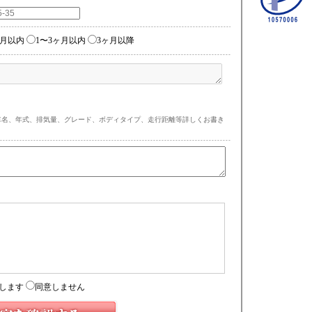
ヶ月以内
1〜3ヶ月以内
3ヶ月以降
車名、年式、排気量、グレード、ボディタイプ、走行距離等詳しくお書き
)
します
同意しません
もりフォーム経由時）
フォーム経由時）