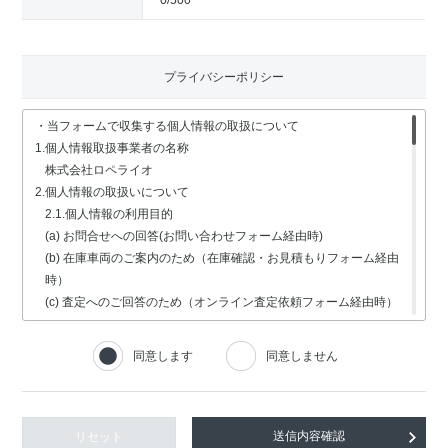
0
/500
プライバシーポリシー
・当フォームで収集する個人情報の取扱について
1.個人情報取扱事業者の名称
株式会社ロペライオ
2.個人情報の取扱いについて
2.1.個人情報の利用目的
(a) お問合せへの回答(お問い合わせフォーム経由時)
(b) 在庫車両のご案内のため（在庫確認・お見積もりフォーム経由
時）
(c) 査定へのご回答のため（オンライン査定依頼フォーム経由時）
(d) 車検・修理関連の回答のため（車検・修理の受付フォーム経由
時）
同意します
同意しません
(e) 採用選考業務（採用情報フォーム経由時）
2.2.個人情報の取扱いの委託
個人情報の取扱いの全部又は一部を委託する場合は、委託する個人
情報の安全管理が図られるよう、充分な保護水準を備えている委託
リセット