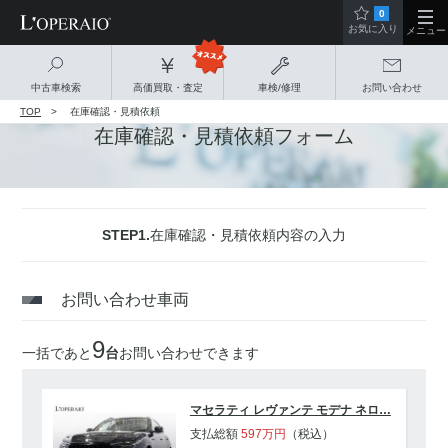
0
お気に入り
メニュー
中古車検索
高価買取・査定
車検/修理
お問い合わせ
TOP
在庫確認・見積依頼
在庫確認・見積依頼フォーム
STEP1.
在庫確認・見積依頼内容の入力
お問い合わせ車両
9
一括であと
台
お問い合わせできます
マセラティ レヴァンテ モデナ ネロ…
支払総額
597
万円
（税込）