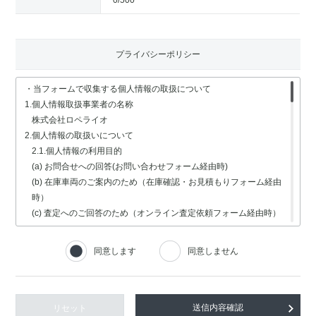
0
/500
プライバシーポリシー
・当フォームで収集する個人情報の取扱について
1.個人情報取扱事業者の名称
株式会社ロペライオ
2.個人情報の取扱いについて
2.1.個人情報の利用目的
(a) お問合せへの回答(お問い合わせフォーム経由時)
(b) 在庫車両のご案内のため（在庫確認・お見積もりフォーム経由
時）
(c) 査定へのご回答のため（オンライン査定依頼フォーム経由時）
(d) 車検・修理関連の回答のため（車検・修理の受付フォーム経由
時）
同意します
同意しません
(e) 採用選考業務（採用情報フォーム経由時）
2.2.個人情報の取扱いの委託
個人情報の取扱いの全部又は一部を委託する場合は、委託する個人
情報の安全管理が図られるよう、充分な保護水準を備えている委託
リセット