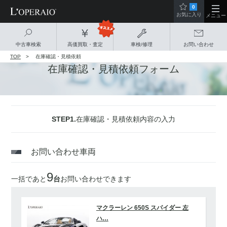
0
お気に入り
メニュー
中古車検索
高価買取・査定
車検/修理
お問い合わせ
TOP
在庫確認・見積依頼
在庫確認・見積依頼フォーム
STEP1.
在庫確認・見積依頼内容の入力
お問い合わせ車両
9
一括であと
台
お問い合わせできます
マクラーレン 650S スパイダー 左
ハ…