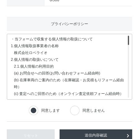
0
/500
プライバシーポリシー
・当フォームで収集する個人情報の取扱について
1.個人情報取扱事業者の名称
株式会社ロペライオ
2.個人情報の取扱いについて
2.1.個人情報の利用目的
(a) お問合せへの回答(お問い合わせフォーム経由時)
(b) 在庫車両のご案内のため（在庫確認・お見積もりフォーム経由
時）
(c) 査定へのご回答のため（オンライン査定依頼フォーム経由時）
(d) 車検・修理関連の回答のため（車検・修理の受付フォーム経由
時）
同意します
同意しません
(e) 採用選考業務（採用情報フォーム経由時）
2.2.個人情報の取扱いの委託
個人情報の取扱いの全部又は一部を委託する場合は、委託する個人
情報の安全管理が図られるよう、充分な保護水準を備えている委託
リセット