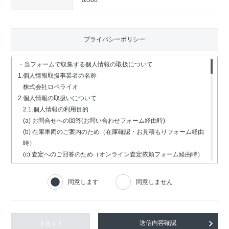
0
/500
プライバシーポリシー
・当フォームで収集する個人情報の取扱について
1.個人情報取扱事業者の名称
株式会社ロペライオ
2.個人情報の取扱いについて
2.1.個人情報の利用目的
(a) お問合せへの回答(お問い合わせフォーム経由時)
(b) 在庫車両のご案内のため（在庫確認・お見積もりフォーム経由
時）
(c) 査定へのご回答のため（オンライン査定依頼フォーム経由時）
(d) 車検・修理関連の回答のため（車検・修理の受付フォーム経由
時）
同意します
同意しません
(e) 採用選考業務（採用情報フォーム経由時）
2.2.個人情報の取扱いの委託
個人情報の取扱いの全部又は一部を委託する場合は、委託する個人
情報の安全管理が図られるよう、充分な保護水準を備えている委託
リセット