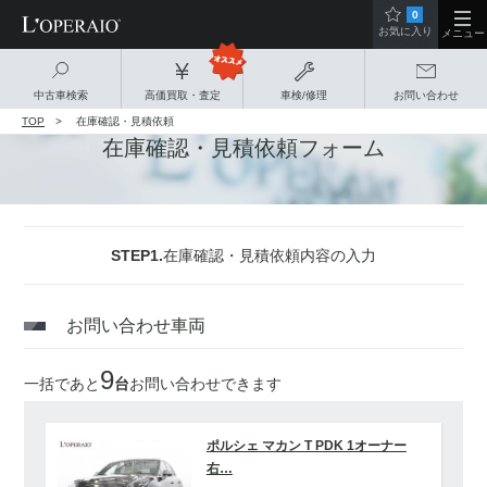
0
お気に入り
メニュー
中古車検索
高価買取・査定
車検/修理
お問い合わせ
TOP
在庫確認・見積依頼
在庫確認・見積依頼フォーム
STEP1.
在庫確認・見積依頼内容の入力
お問い合わせ車両
9
一括であと
台
お問い合わせできます
ポルシェ マカン T PDK 1オーナー
右…