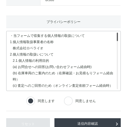
0
/500
プライバシーポリシー
・当フォームで収集する個人情報の取扱について
1.個人情報取扱事業者の名称
株式会社ロペライオ
2.個人情報の取扱いについて
2.1.個人情報の利用目的
(a) お問合せへの回答(お問い合わせフォーム経由時)
(b) 在庫車両のご案内のため（在庫確認・お見積もりフォーム経由
時）
(c) 査定へのご回答のため（オンライン査定依頼フォーム経由時）
(d) 車検・修理関連の回答のため（車検・修理の受付フォーム経由
時）
同意します
同意しません
(e) 採用選考業務（採用情報フォーム経由時）
2.2.個人情報の取扱いの委託
個人情報の取扱いの全部又は一部を委託する場合は、委託する個人
情報の安全管理が図られるよう、充分な保護水準を備えている委託
リセット