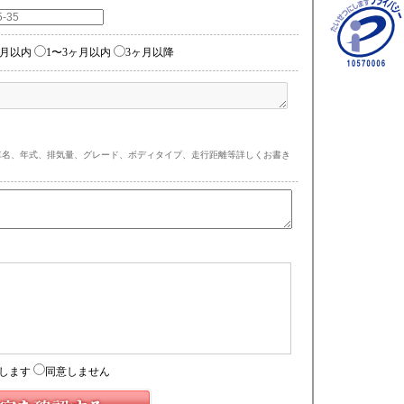
ヶ月以内
1〜3ヶ月以内
3ヶ月以降
車名、年式、排気量、グレード、ボディタイプ、走行距離等詳しくお書き
)
します
同意しません
もりフォーム経由時）
フォーム経由時）