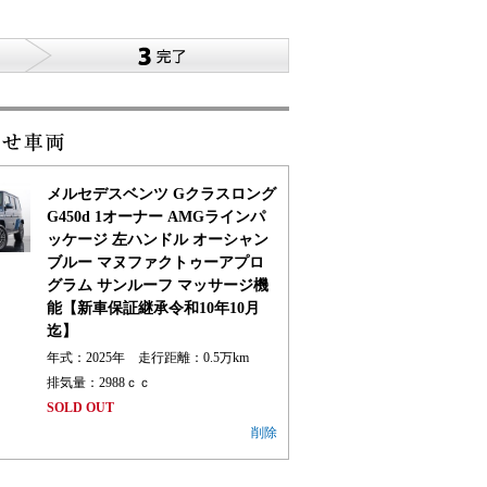
メルセデスベンツ Gクラスロング
G450d 1オーナー AMGラインパ
ッケージ 左ハンドル オーシャン
ブルー マヌファクトゥーアプロ
グラム サンルーフ マッサージ機
能【新車保証継承令和10年10月
迄】
年式：2025年 走行距離：
0.5
万km
排気量：2988ｃｃ
SOLD OUT
削除