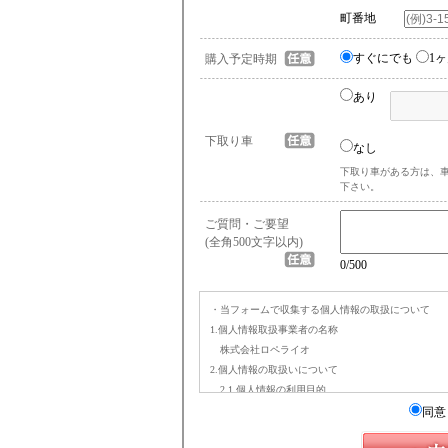
町番地
すぐにでも
1
購入予定時期
あり
下取り車
なし
下取り車がある方は、
下さい。
ご質問・ご要望
(全角500文字以内)
0
/500
・当フォームで収集する個人情報の取扱について
1.個人情報取扱事業者の名称
株式会社ロペライオ
2.個人情報の取扱いについて
2.1.個人情報の利用目的
(a) お問合せへの回答(お問い合わせフォーム経由時
同意
(b) 在庫車両のご案内のため（在庫確認・お見積
(c) 査定へのご回答のため（オンライン査定依頼