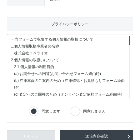
0
/500
プライバシーポリシー
・当フォームで収集する個人情報の取扱について
1.個人情報取扱事業者の名称
株式会社ロペライオ
2.個人情報の取扱いについて
2.1.個人情報の利用目的
(a) お問合せへの回答(お問い合わせフォーム経由時)
(b) 在庫車両のご案内のため（在庫確認・お見積もりフォーム経由
時）
(c) 査定へのご回答のため（オンライン査定依頼フォーム経由時）
(d) 車検・修理関連の回答のため（車検・修理の受付フォーム経由
時）
同意します
同意しません
(e) 採用選考業務（採用情報フォーム経由時）
2.2.個人情報の取扱いの委託
個人情報の取扱いの全部又は一部を委託する場合は、委託する個人
情報の安全管理が図られるよう、充分な保護水準を備えている委託
リセット