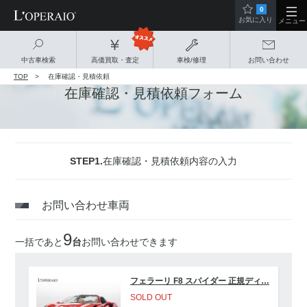
0
お気に入り
メニュー
中古車検索
高価買取・査定
車検/修理
お問い合わせ
TOP
在庫確認・見積依頼
在庫確認・見積依頼フォーム
STEP1.
在庫確認・見積依頼内容の入力
お問い合わせ車両
9
一括であと
台
お問い合わせできます
フェラーリ F8 スパイダー 正規ディ…
SOLD OUT