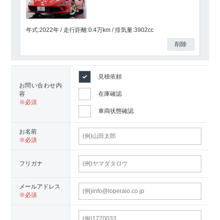
年式:2022年
走行距離:
0.4
万km
排気量:3902cc
削除
見積依頼
お問い合わせ内
容
在庫確認
車両状態確認
お名前
フリガナ
メールアドレス