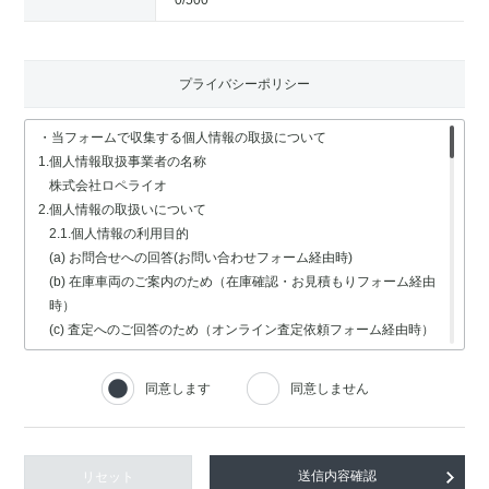
0
/500
プライバシーポリシー
・当フォームで収集する個人情報の取扱について
1.個人情報取扱事業者の名称
株式会社ロペライオ
2.個人情報の取扱いについて
2.1.個人情報の利用目的
(a) お問合せへの回答(お問い合わせフォーム経由時)
(b) 在庫車両のご案内のため（在庫確認・お見積もりフォーム経由
時）
(c) 査定へのご回答のため（オンライン査定依頼フォーム経由時）
(d) 車検・修理関連の回答のため（車検・修理の受付フォーム経由
時）
同意します
同意しません
(e) 採用選考業務（採用情報フォーム経由時）
2.2.個人情報の取扱いの委託
個人情報の取扱いの全部又は一部を委託する場合は、委託する個人
情報の安全管理が図られるよう、充分な保護水準を備えている委託
リセット