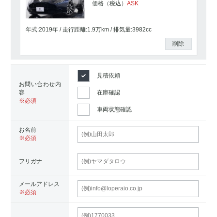
価格（税込）
ASK
年式:2019年
走行距離:
1.9
万km
排気量:3982cc
削除
見積依頼
お問い合わせ内
容
在庫確認
車両状態確認
お名前
フリガナ
メールアドレス