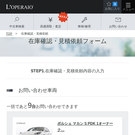
0
お気に入り
メニュー
中古車検索
高価買取・査定
車検/修理
お問い合わせ
TOP
在庫確認・見積依頼
在庫確認・見積依頼フォーム
STEP1.
在庫確認・見積依頼内容の入力
お問い合わせ車両
9
一括であと
台
お問い合わせできます
ポルシェ マカン S PDK 1オーナー
ク…