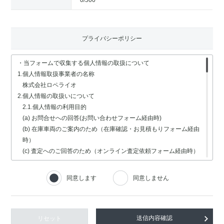
0
/500
プライバシーポリシー
・当フォームで収集する個人情報の取扱について
1.個人情報取扱事業者の名称
株式会社ロペライオ
2.個人情報の取扱いについて
2.1.個人情報の利用目的
(a) お問合せへの回答(お問い合わせフォーム経由時)
(b) 在庫車両のご案内のため（在庫確認・お見積もりフォーム経由
時）
(c) 査定へのご回答のため（オンライン査定依頼フォーム経由時）
(d) 車検・修理関連の回答のため（車検・修理の受付フォーム経由
時）
同意します
同意しません
(e) 採用選考業務（採用情報フォーム経由時）
2.2.個人情報の取扱いの委託
個人情報の取扱いの全部又は一部を委託する場合は、委託する個人
情報の安全管理が図られるよう、充分な保護水準を備えている委託
リセット