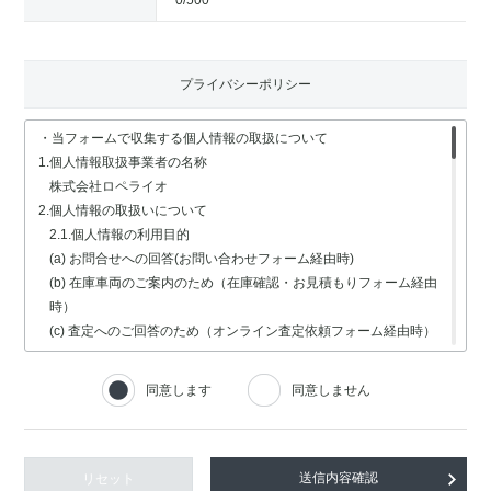
0
/500
プライバシーポリシー
・当フォームで収集する個人情報の取扱について
1.個人情報取扱事業者の名称
株式会社ロペライオ
2.個人情報の取扱いについて
2.1.個人情報の利用目的
(a) お問合せへの回答(お問い合わせフォーム経由時)
(b) 在庫車両のご案内のため（在庫確認・お見積もりフォーム経由
時）
(c) 査定へのご回答のため（オンライン査定依頼フォーム経由時）
(d) 車検・修理関連の回答のため（車検・修理の受付フォーム経由
時）
同意します
同意しません
(e) 採用選考業務（採用情報フォーム経由時）
2.2.個人情報の取扱いの委託
個人情報の取扱いの全部又は一部を委託する場合は、委託する個人
情報の安全管理が図られるよう、充分な保護水準を備えている委託
リセット