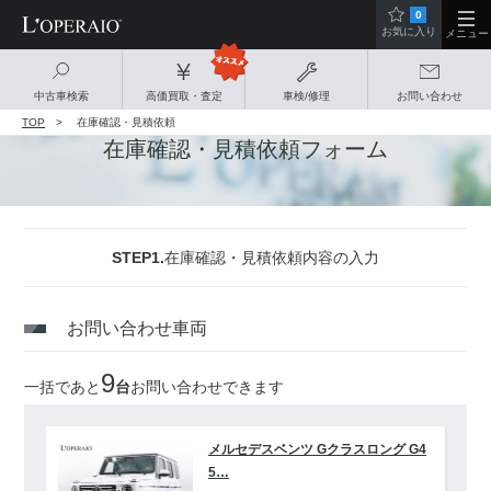
0
お気に入り
メニュー
中古車検索
高価買取・査定
車検/修理
お問い合わせ
TOP
在庫確認・見積依頼
在庫確認・見積依頼フォーム
STEP1.
在庫確認・見積依頼内容の入力
お問い合わせ車両
9
一括であと
台
お問い合わせできます
メルセデスベンツ Gクラスロング G4
5…