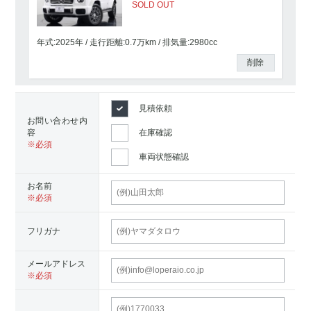
SOLD OUT
年式:2025年
走行距離:
0.7
万km
排気量:2980cc
削除
見積依頼
お問い合わせ内
容
在庫確認
車両状態確認
お名前
フリガナ
メールアドレス