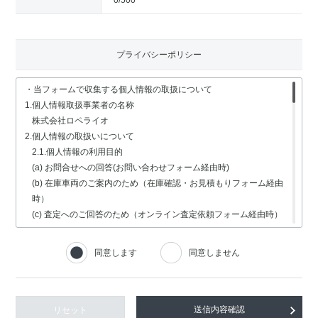
0
/500
プライバシーポリシー
・当フォームで収集する個人情報の取扱について
1.個人情報取扱事業者の名称
株式会社ロペライオ
2.個人情報の取扱いについて
2.1.個人情報の利用目的
(a) お問合せへの回答(お問い合わせフォーム経由時)
(b) 在庫車両のご案内のため（在庫確認・お見積もりフォーム経由
時）
(c) 査定へのご回答のため（オンライン査定依頼フォーム経由時）
(d) 車検・修理関連の回答のため（車検・修理の受付フォーム経由
時）
同意します
同意しません
(e) 採用選考業務（採用情報フォーム経由時）
2.2.個人情報の取扱いの委託
個人情報の取扱いの全部又は一部を委託する場合は、委託する個人
情報の安全管理が図られるよう、充分な保護水準を備えている委託
リセット