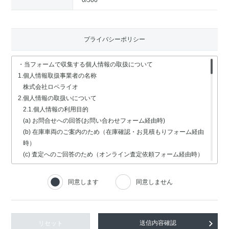
0
/500
プライバシーポリシー
・当フォームで収集する個人情報の取扱について
1.個人情報取扱事業者の名称
株式会社ロペライオ
2.個人情報の取扱いについて
2.1.個人情報の利用目的
(a) お問合せへの回答(お問い合わせフォーム経由時)
(b) 在庫車両のご案内のため（在庫確認・お見積もりフォーム経由
時）
(c) 査定へのご回答のため（オンライン査定依頼フォーム経由時）
(d) 車検・修理関連の回答のため（車検・修理の受付フォーム経由
時）
同意します
同意しません
(e) 採用選考業務（採用情報フォーム経由時）
2.2.個人情報の取扱いの委託
個人情報の取扱いの全部又は一部を委託する場合は、委託する個人
情報の安全管理が図られるよう、充分な保護水準を備えている委託
リセット