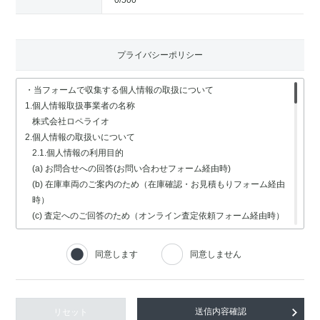
0
/500
プライバシーポリシー
・当フォームで収集する個人情報の取扱について
1.個人情報取扱事業者の名称
株式会社ロペライオ
2.個人情報の取扱いについて
2.1.個人情報の利用目的
(a) お問合せへの回答(お問い合わせフォーム経由時)
(b) 在庫車両のご案内のため（在庫確認・お見積もりフォーム経由
時）
(c) 査定へのご回答のため（オンライン査定依頼フォーム経由時）
(d) 車検・修理関連の回答のため（車検・修理の受付フォーム経由
時）
同意します
同意しません
(e) 採用選考業務（採用情報フォーム経由時）
2.2.個人情報の取扱いの委託
個人情報の取扱いの全部又は一部を委託する場合は、委託する個人
情報の安全管理が図られるよう、充分な保護水準を備えている委託
リセット