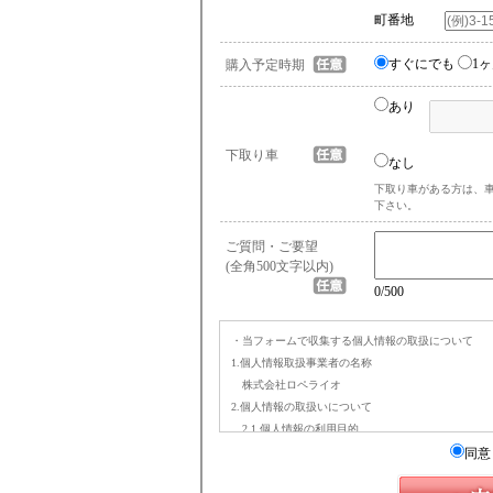
町番地
すぐにでも
1
購入予定時期
あり
下取り車
なし
下取り車がある方は、
下さい。
ご質問・ご要望
(全角500文字以内)
0
/500
・当フォームで収集する個人情報の取扱について
1.個人情報取扱事業者の名称
株式会社ロペライオ
2.個人情報の取扱いについて
2.1.個人情報の利用目的
(a) お問合せへの回答(お問い合わせフォーム経由時
同意
(b) 在庫車両のご案内のため（在庫確認・お見積
(c) 査定へのご回答のため（オンライン査定依頼