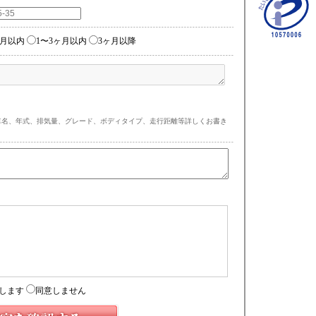
ヶ月以内
1〜3ヶ月以内
3ヶ月以降
車名、年式、排気量、グレード、ボディタイプ、走行距離等詳しくお書き
)
します
同意しません
もりフォーム経由時）
フォーム経由時）