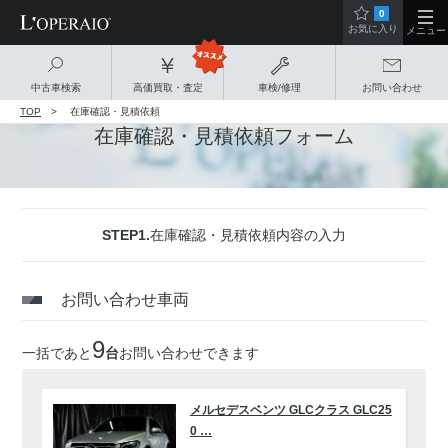
0
お気に入り
メニュー
中古車検索
高価買取・査定
車検/修理
お問い合わせ
TOP
在庫確認・見積依頼
在庫確認・見積依頼フォーム
STEP1.
在庫確認・見積依頼内容の入力
お問い合わせ車両
9
一括であと
台
お問い合わせできます
メルセデスベンツ GLCクラス GLC25
0 …