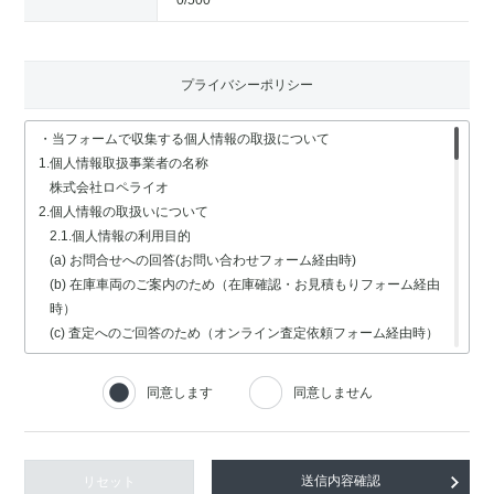
0
/500
プライバシーポリシー
・当フォームで収集する個人情報の取扱について
1.個人情報取扱事業者の名称
株式会社ロペライオ
2.個人情報の取扱いについて
2.1.個人情報の利用目的
(a) お問合せへの回答(お問い合わせフォーム経由時)
(b) 在庫車両のご案内のため（在庫確認・お見積もりフォーム経由
時）
(c) 査定へのご回答のため（オンライン査定依頼フォーム経由時）
(d) 車検・修理関連の回答のため（車検・修理の受付フォーム経由
時）
同意します
同意しません
(e) 採用選考業務（採用情報フォーム経由時）
2.2.個人情報の取扱いの委託
個人情報の取扱いの全部又は一部を委託する場合は、委託する個人
情報の安全管理が図られるよう、充分な保護水準を備えている委託
リセット