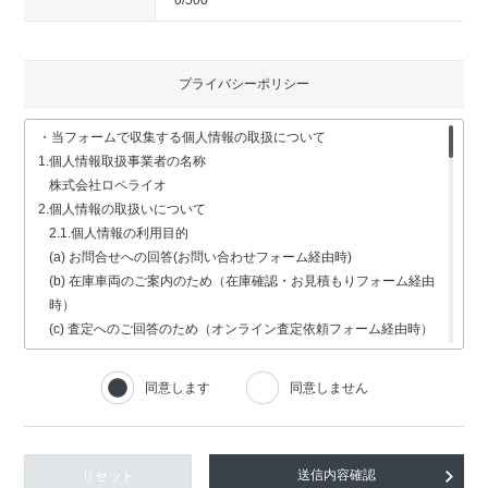
0
/500
プライバシーポリシー
・当フォームで収集する個人情報の取扱について
1.個人情報取扱事業者の名称
株式会社ロペライオ
2.個人情報の取扱いについて
2.1.個人情報の利用目的
(a) お問合せへの回答(お問い合わせフォーム経由時)
(b) 在庫車両のご案内のため（在庫確認・お見積もりフォーム経由
時）
(c) 査定へのご回答のため（オンライン査定依頼フォーム経由時）
(d) 車検・修理関連の回答のため（車検・修理の受付フォーム経由
時）
同意します
同意しません
(e) 採用選考業務（採用情報フォーム経由時）
2.2.個人情報の取扱いの委託
個人情報の取扱いの全部又は一部を委託する場合は、委託する個人
情報の安全管理が図られるよう、充分な保護水準を備えている委託
リセット