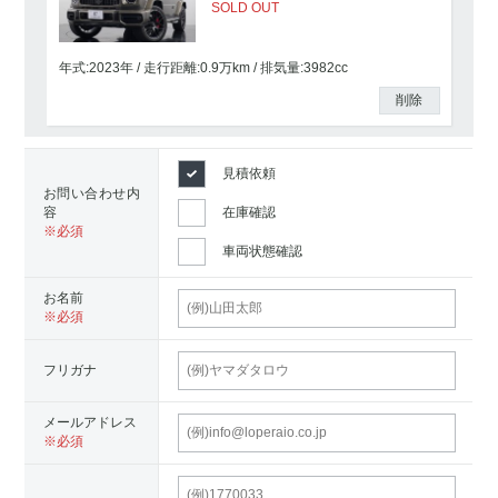
SOLD OUT
年式:2023年
走行距離:
0.9
万km
排気量:3982cc
削除
見積依頼
お問い合わせ内
容
在庫確認
車両状態確認
お名前
フリガナ
メールアドレス