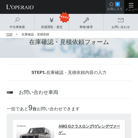
0
お気に入り
メニュー
中古車検索
高価買取・査定
車検/修理
お問い合わせ
TOP
在庫確認・見積依頼
在庫確認・見積依頼フォーム
STEP1.
在庫確認・見積依頼内容の入力
お問い合わせ車両
9
一括であと
台
お問い合わせできます
AMG Gクラスロング(ゲレンデヴァー
ゲ…