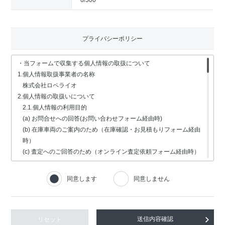
0
/500
プライバシーポリシー
・当フォームで収集する個人情報の取扱について
1.個人情報取扱事業者の名称
株式会社ロペライオ
2.個人情報の取扱いについて
2.1.個人情報の利用目的
(a) お問合せへの回答(お問い合わせフォーム経由時)
(b) 在庫車両のご案内のため（在庫確認・お見積もりフォーム経由
時）
(c) 査定へのご回答のため（オンライン査定依頼フォーム経由時）
(d) 車検・修理関連の回答のため（車検・修理の受付フォーム経由
時）
同意します
同意しません
(e) 採用選考業務（採用情報フォーム経由時）
2.2.個人情報の取扱いの委託
個人情報の取扱いの全部又は一部を委託する場合は、委託する個人
情報の安全管理が図られるよう、充分な保護水準を備えている委託
リセット