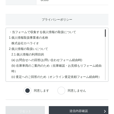
0
/500
プライバシーポリシー
・当フォームで収集する個人情報の取扱について
1.個人情報取扱事業者の名称
株式会社ロペライオ
2.個人情報の取扱いについて
2.1.個人情報の利用目的
(a) お問合せへの回答(お問い合わせフォーム経由時)
(b) 在庫車両のご案内のため（在庫確認・お見積もりフォーム経由
時）
(c) 査定へのご回答のため（オンライン査定依頼フォーム経由時）
(d) 車検・修理関連の回答のため（車検・修理の受付フォーム経由
時）
同意します
同意しません
(e) 採用選考業務（採用情報フォーム経由時）
2.2.個人情報の取扱いの委託
個人情報の取扱いの全部又は一部を委託する場合は、委託する個人
情報の安全管理が図られるよう、充分な保護水準を備えている委託
リセット