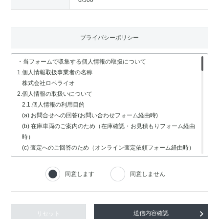
0
/500
プライバシーポリシー
・当フォームで収集する個人情報の取扱について
1.個人情報取扱事業者の名称
株式会社ロペライオ
2.個人情報の取扱いについて
2.1.個人情報の利用目的
(a) お問合せへの回答(お問い合わせフォーム経由時)
(b) 在庫車両のご案内のため（在庫確認・お見積もりフォーム経由
時）
(c) 査定へのご回答のため（オンライン査定依頼フォーム経由時）
(d) 車検・修理関連の回答のため（車検・修理の受付フォーム経由
時）
同意します
同意しません
(e) 採用選考業務（採用情報フォーム経由時）
2.2.個人情報の取扱いの委託
個人情報の取扱いの全部又は一部を委託する場合は、委託する個人
情報の安全管理が図られるよう、充分な保護水準を備えている委託
リセット