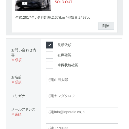
SOLD OUT
年式:2017年
走行距離:
2.6
万km
排気量:2497cc
削除
見積依頼
お問い合わせ内
容
在庫確認
車両状態確認
お名前
フリガナ
メールアドレス