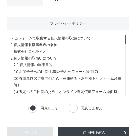
0
/500
プライバシーポリシー
・当フォームで収集する個人情報の取扱について
1.個人情報取扱事業者の名称
株式会社ロペライオ
2.個人情報の取扱いについて
2.1.個人情報の利用目的
(a) お問合せへの回答(お問い合わせフォーム経由時)
(b) 在庫車両のご案内のため（在庫確認・お見積もりフォーム経由
時）
(c) 査定へのご回答のため（オンライン査定依頼フォーム経由時）
(d) 車検・修理関連の回答のため（車検・修理の受付フォーム経由
時）
同意します
同意しません
(e) 採用選考業務（採用情報フォーム経由時）
2.2.個人情報の取扱いの委託
個人情報の取扱いの全部又は一部を委託する場合は、委託する個人
情報の安全管理が図られるよう、充分な保護水準を備えている委託
リセット