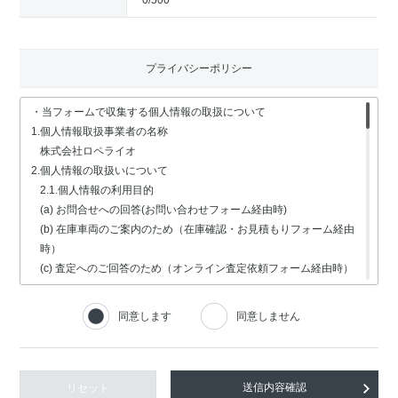
0
/500
プライバシーポリシー
・当フォームで収集する個人情報の取扱について
1.個人情報取扱事業者の名称
株式会社ロペライオ
2.個人情報の取扱いについて
2.1.個人情報の利用目的
(a) お問合せへの回答(お問い合わせフォーム経由時)
(b) 在庫車両のご案内のため（在庫確認・お見積もりフォーム経由
時）
(c) 査定へのご回答のため（オンライン査定依頼フォーム経由時）
(d) 車検・修理関連の回答のため（車検・修理の受付フォーム経由
時）
同意します
同意しません
(e) 採用選考業務（採用情報フォーム経由時）
2.2.個人情報の取扱いの委託
個人情報の取扱いの全部又は一部を委託する場合は、委託する個人
情報の安全管理が図られるよう、充分な保護水準を備えている委託
リセット